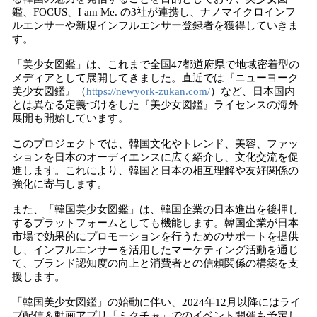
鑑、FOCUS、I am Me. の3社が連携し、ナノマイクロインフ
ルエンサーや新規インフルエンサー登録者を獲得していきま
す。
「美少女図鑑」は、これまで全国47都道府県で地域密着型の
メディアとして展開してきました。直近では『ニューヨーク
美少女図鑑』（
https://newyork-zukan.com/
）など、日本国内
とは異なる定義づけをした『美少女図鑑』ライセンスの海外
展開も開始しています。
このプロジェクトでは、韓国文化やトレンド、美容、ファッ
ションを日本のオーディエンスに広く紹介し、文化交流を促
進します。これにより、韓国と日本の相互理解や友好関係の
強化に寄与します。
また、「韓国美少女図鑑」は、韓国企業の日本進出を後押し
するプラットフォームとしても機能します。韓国企業が日本
市場で効果的にプロモーションを行うためのサポートを提供
し、インフルエンサーを活用したマーケティング活動を通じ
て、ブランド認知度の向上と消費者との信頼関係の構築を支
援します。
「韓国美少女図鑑」の始動に伴い、2024年12月以降にはライ
ブ配信＆動画アプリ「ミクチャ」でのイベント開催も予定し