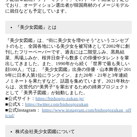
ており、オーディション選出者が韓国商材のイメージモデル
に就任なども予定しています。
『美少女図鑑』とは
『美少女図鑑』は、“街に美少女を増やそう”というコンセプ
トのもと、全国各地にいる美少女を被写体として2002年に創
刊したフリーペーパーです。過去には二階堂ふみ、黒島結
菜、馬場ふみか、桜井日奈子ら数多くの俳優やタレントを輩
出してきました。また、1990年から続く「世界で最も美しい
顔100人」では、『美少女図鑑』出身の俳優・山本舞香が 201
9年に日本人第1位にランクイン、また20年・21年と3年連続
ノミネートを果たすなど、話題を集めています。2021年秋か
らは、次世代の“美男子”を輩出するための姉弟プロジェクト
として「美男子図鑑」が始動しました。
■公式サイト：
https://bishoujo-zukan.jp/
■公式X：
https://twitter.com/bishoujozukan
■公式Instagram：
https://www.instagram.com/bishoujozukan_off
icial/
株式会社美少女図鑑について