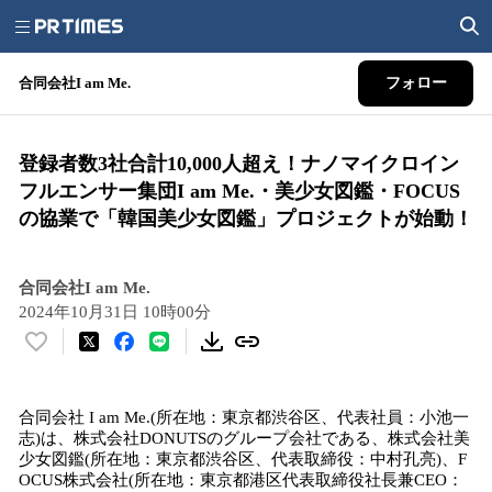
合同会社I am Me.
フォロー
登録者数3社合計10,000人超え！ナノマイクロイン
フルエンサー集団I am Me.・美少女図鑑・FOCUS
の協業で「韓国美少女図鑑」プロジェクトが始動！
合同会社I am Me.
2024年10月31日 10時00分
い
い
ね
合同会社 I am Me.(所在地：東京都渋谷区、代表社員：小池一
！
志)は、株式会社DONUTSのグループ会社である、株式会社美
数
少女図鑑(所在地：東京都渋谷区、代表取締役：中村孔亮)、F
を
OCUS株式会社(所在地：東京都港区代表取締役社長兼CEO：
読