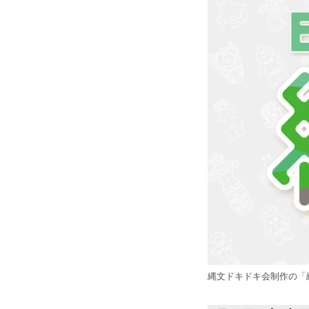
縄文ドキドキ会制作の「