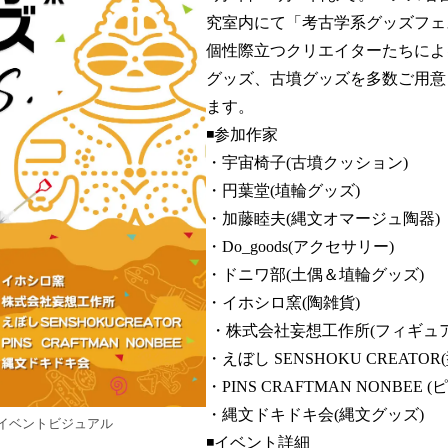
究室内にて「考古学系グッズフェ
個性際立つクリエイターたちによ
グッズ、古墳グッズを多数ご用意
ます。
◾️参加作家
・宇宙椅子(古墳クッション)
・円葉堂(埴輪グッズ)
・加藤睦夫(縄文オマージュ陶器)
・Do_goods(アクセサリー)
・ドニワ部(土偶＆埴輪グッズ)
・イホシロ窯(陶雑貨)
・株式会社妄想工作所(フィギュア
・えぼし SENSHOKU CREATO
・PINS CRAFTMAN NONBEE 
・縄文ドキドキ会(縄文グッズ)
イベントビジュアル
◾️イベント詳細