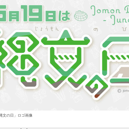
読
み
込
み
中
で
す
縄文の日」ロゴ画像