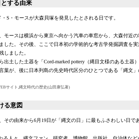
日とする由来
ード・S・モースが大森貝塚を発見したとされる日です。
0年）、モースは横浜から東京へ向かう汽車の車窓から、大森付近
ました。その後、ここで日本初の学術的な考古学発掘調査を実
残しました。
土した土器を「Cord-marked pottery（縄目文様のある
言葉が、後に日本列島の先史時代区分のひとつである「縄文」
EBサイト,縄文時代の歴史(山田康弘著)
ける意図
、その由来から6月19日が「縄文の日」に最もふさわしい日で
関わる人々、縄文ファン、研究者、博物館、出版社、自治体など