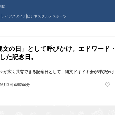
ES
ン
ライフスタイル
ビジネス
グルメ
スポーツ
「縄文の日」として呼びかけ。エドワード
した記念日。
々が広く共有できる記念日として、縄文ドキドキ会が呼びかけ
年6月3日 08時00分
い
い
ね
！
数
を