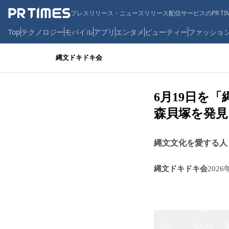
プレスリリース・ニュースリリース配信サービスのPR TIM
Top
テクノロジー
モバイル
アプリ
エンタメ
ビューティー
ファッショ
縄文ドキドキ会
6月19日を
森貝塚を発見
縄文文化を愛する人
縄文ドキドキ会
2026