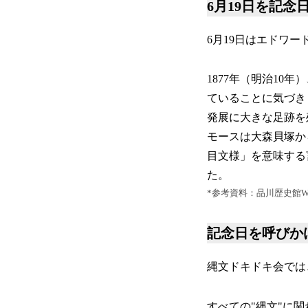
6月19日を記念
6月19日はエドワ
1877年（明治1
ていることに気づき
発展に大きな足跡を
モースは大森貝塚から出
目文様」を意味する
た。
*参考資料：品川歴史館W
記念日を呼びか
縄文ドキドキ会では
すべての"縄文"に