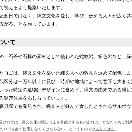
て祝えるよう提案いたします。
記念日ではなく、縄文文化を愛し、学び、伝える人々が広く共
広がることを願っています。
ついて
め、石斧や石棒の素材として使われた蛇紋岩、緑色岩など、緑
たロゴは、縄文文化を築いた縄文人への敬意を込めて配色しま
代区分は一万年以上に及び、時期や地域によって意匠も大きく
いった特定の遺物はデザインに含めず、縄文の由来である縄目
る竪穴住居をあしらっています。
森貝塚でも発見され、縄文人が好んで食したとされるサルボウ
及びロゴは、縄文文化の認知向上を目的とするものあれば、どなたでもご利
このロゴを必ず使用しなくてはならない、というものでは
ありません
。