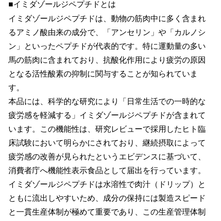
■イミダゾールジペプチドとは
イミダゾールジペプチドは、動物の筋肉中に多く含まれ
るアミノ酸由来の成分で、「アンセリン」や「カルノシ
ン」といったペプチドが代表的です。特に運動量の多い
馬の筋肉に含まれており、抗酸化作用により疲労の原因
となる活性酸素の抑制に関与することが知られていま
す。
本品には、科学的な研究により「日常生活での一時的な
疲労感を軽減する」イミダゾールジペプチドが含まれて
います。この機能性は、研究レビューで採用したヒト臨
床試験において明らかにされており、継続摂取によって
疲労感の改善が見られたというエビデンスに基づいて、
消費者庁へ機能性表示食品として届出を行っています。
イミダゾールジペプチドは水溶性で肉汁（ドリップ）と
ともに流出しやすいため、成分の保持には製造スピード
と一貫生産体制が極めて重要であり、この生産管理体制