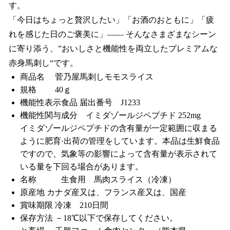
す。
「今日はちょっと贅沢したい」「お酒のおともに」「疲
れを感じた日のご褒美に」—— そんなさまざまなシーン
に寄り添う、”おいしさと機能性を両立したプレミアムな
赤身馬刺し“です。
商品名 菅乃屋馬刺しモモスライス
規格 40ｇ
機能性表示食品 届出番号 J1233
機能性関与成分 イミダゾールジペプチド 252mg
イミダゾールジペプチドの含有量が一定範囲に収まる
ように肥育·出荷の管理をしています。本品は生鮮食品
ですので、気象等の影響によって含有量が表示されて
いる量を下回る場合があります。
名称 生食用 馬肉スライス（冷凍）
原産地 カナダ産又は、フランス産又は、国産
賞味期限 冷凍 210日間
保存方法 －18℃以下で保存してください。