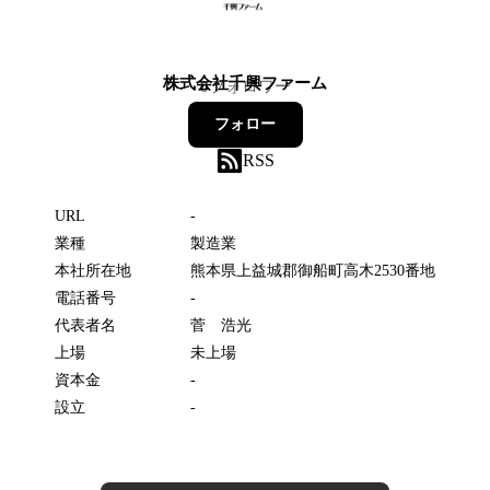
株式会社千興ファーム
0
フォロワー
フォロー
RSS
URL
-
業種
製造業
本社所在地
熊本県上益城郡御船町高木2530番地
電話番号
-
代表者名
菅 浩光
上場
未上場
資本金
-
設立
-