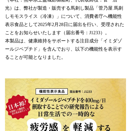
を
光）は、弊社が製造・販売する馬刺し製品「菅乃屋 馬刺
読
み
しモモスライス（冷凍）」について、消費者庁へ機能性
込
表示食品として2025年2月28日に届出を行い、受理された
み
ことをお知らせいたします（届出番号：J1233）。
中
で
本製品は、健康維持をサポートする注目成分「イミダゾ
す
ールジペプチド」を含んでおり、以下の機能性を表示す
ることが可能となりました。