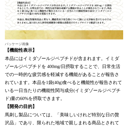
パッケージ画像
【機能性表示】
本品にはイミダゾールジペプチドが含まれます。イミダ
ゾールジペプチドを 400mg/日摂取することで、日常生活
での一時的な疲労感を軽減する機能があることが報告さ
れています。本品を1袋(40g)食べると機能性が報告されて
いる一日当たりの機能性関与成分(イミダゾールジペプチ
ド)量の60%を摂取できます。
【開発の目的】
馬刺し製品については、「美味しいけれど特別な日の贅
沢品」であり、限られた地域で親しまれる商品とされて