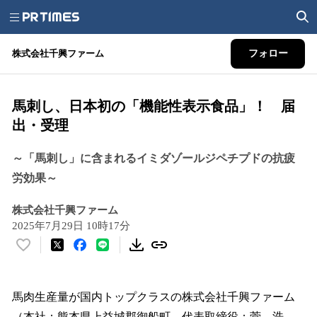
株式会社千興ファーム
フォロー
馬刺し、日本初の「機能性表示食品」！ 届
出・受理
～「馬刺し」に含まれるイミダゾールジペチプドの抗疲
労効果～
株式会社千興ファーム
2025年7月29日 10時17分
い
い
ね
！
馬肉生産量が国内トップクラスの株式会社千興ファーム
数
（本社：熊本県上益城郡御船町、代表取締役：菅 浩