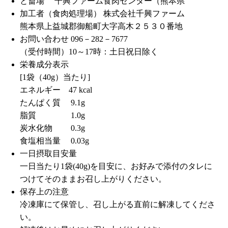
と畜場 千興ファーム食肉センター（熊本県
加工者（食肉処理場） 株式会社千興ファーム
熊本県上益城郡御船町大字高木２５３０番地
お問い合わせ 096－282－7677
（受付時間）10～17時：土日祝日除く
栄養成分表示
[1袋（40g）当たり]
エネルギー 47 kcal
たんぱく質 9.1g
脂質 1.0g
炭水化物 0.3g
食塩相当量 0.03g
一日摂取目安量
一日当たり1袋(40g)を目安に、お好みで添付のタレに
つけてそのままお召し上がりください。
保存上の注意
冷凍庫にて保管し、召し上がる直前に解凍してくださ
い。