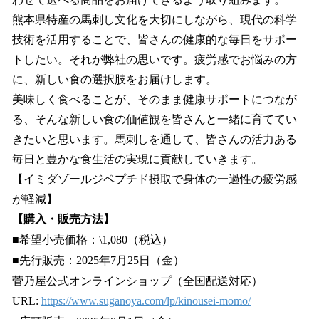
熊本県特産の馬刺し文化を大切にしながら、現代の科学
技術を活用することで、皆さんの健康的な毎日をサポー
トしたい。それが弊社の思いです。疲労感でお悩みの方
に、新しい食の選択肢をお届けします。
美味しく食べることが、そのまま健康サポートにつなが
る、そんな新しい食の価値観を皆さんと一緒に育ててい
きたいと思います。馬刺しを通して、皆さんの活力ある
毎日と豊かな食生活の実現に貢献していきます。
【イミダゾールジペプチド摂取で身体の一過性の疲労感
が軽減】
【購入・販売方法】
■希望小売価格：\1,080（税込）
■先行販売：2025年7月25日（金）
菅乃屋公式オンラインショップ（全国配送対応）
URL:
https://www.suganoya.com/lp/kinousei-momo/