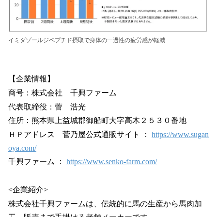
イミダゾールジペプチド摂取で身体の一過性の疲労感が軽減
【企業情報】
商号：株式会社 千興ファーム
代表取締役：菅 浩光
住所：熊本県上益城郡御船町大字高木２５３０番地
ＨＰアドレス 菅乃屋公式通販サイト ：
https://www.sugan
oya.com/
千興ファーム ：
https://www.senko-farm.com/
<企業紹介>
株式会社千興ファームは、伝統的に馬の生産から馬肉加