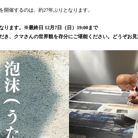
読
を開催するのは、約27年ぶりとなります。
み
込
み
ります。※最終日 12月7日（日）19:00まで
中
だき、クマさんの世界観を存分にご堪能ください。どうぞお見
で
す