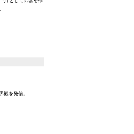
う) としての器を作
。
界観を発信。