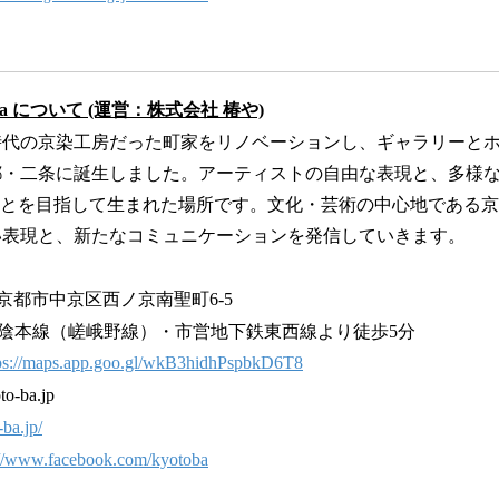
ba について (運営：株式会社 椿や)
時代の京染工房だった町家をリノベーションし、ギャラリーと
都・二条に誕生しました。アーティストの自由な表現と、多様
ことを目指して生まれた場所です。文化・芸術の中心地である
い表現と、新たなコミュニケーションを発信していきます。
京都市中京区西ノ京南聖町6-5
山陰本線（嵯峨野線）・市営地下鉄東西線より徒歩5分
ps://maps.app.goo.gl/wkB3hidhPspbkD6T8
o-ba.jp
-ba.jp/
://www.facebook.com/kyotoba