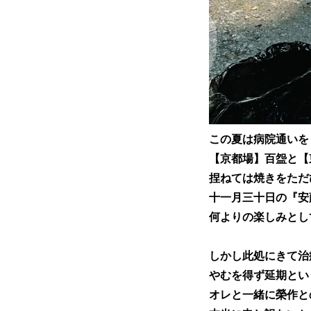
この夏は病院通いを
【京都場】百盌と【
捏ねては焼きをただ
十一月三十日の『安
何よりの楽しみとし
しかし此処にきて治
やむを得ず延期とい
オレと一緒に榮作と