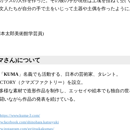
ガラスの大作を作った。その彼の手が現在は土塊を捏ねて空( く
文人たちが自分の手で土をいじって土器や土偶を作ったように
岡本太郎美術館学芸員)
マさん)について
「
KUMA
」名義でも活動する、日本の芸術家、タレント。
s FACTORY（クマズファクトリー）を設立。
多様な素材で造形作品を制作し、エッセイや絵本でも独自の世
と闘いながら作品の発表を続けている。
https://www.kuma-3.com/
ww.facebook.com/shinohara.katsuyuki
ww.instagram.com/gejitsukakumax/