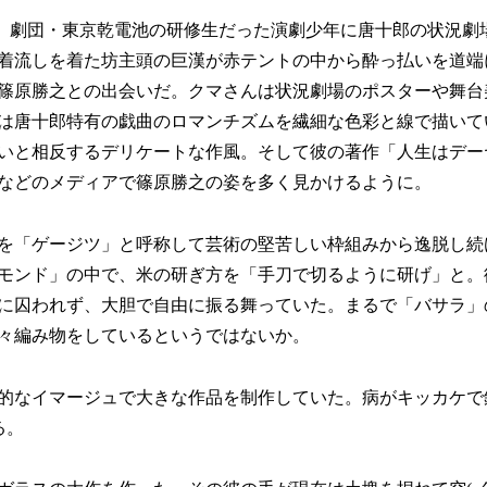
の頃。劇団・東京乾電池の研修生だった演劇少年に唐十郎の状況劇
着流しを着た坊主頭の巨漢が赤テントの中から酔っ払いを道端
篠原勝之との出会いだ。クマさんは状況劇場のポスターや舞台
は唐十郎特有の戯曲のロマンチズムを繊細な色彩と線で描いて
いと相反するデリケートな作風。そして彼の著作「人生はデー
などのメディアで篠原勝之の姿を多く見かけるように。
を「ゲージツ」と呼称して芸術の堅苦しい枠組みから逸脱し続
モンド」の中で、米の研ぎ方を「手刀で切るように研げ」と。
に囚われず、大胆で自由に振る舞っていた。まるで「バサラ」
々編み物をしているというではないか。
的なイマージュで大きな作品を制作していた。病がキッカケで
る。