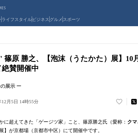
ES
ン
ライフスタイル
ビジネス
グルメ
スポーツ
" 篠原 勝之、【泡沫（うたかた）展】10月
て絶賛開催中
の展示 ー
年12月5日 14時55分
い
い
ね
かに超えてきた「ゲージツ家」こと、篠原勝之氏（愛称：
クマ
！
数
展】が京都場（京都市中区）にて開催中です。
を