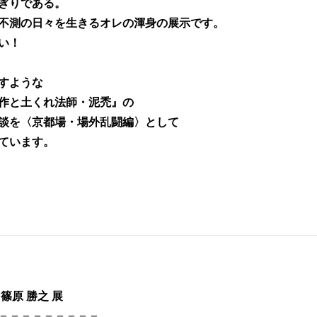
ぎりである。
不測の日々を生きるオレの渾身の展示です。
い！
すような
作と土くれ法師・泥禿』の
談を〈京都場・場外乱闘編〉として
ています。
。
篠原 勝之 展
＝＝＝＝＝＝＝＝＝