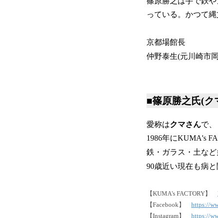
篠原勝之は手で鉄や
っている。かつて縄
京都場館長
仲野泰生(元川崎市
■篠原勝之氏(ク
愛称は
クマさん
で、
1986年にKUMA'
鉄・ガラス・土など
90歳近い現在も病
【KUMA's FACTORY】
【Facebook】
https://w
【Instagram】
https://w