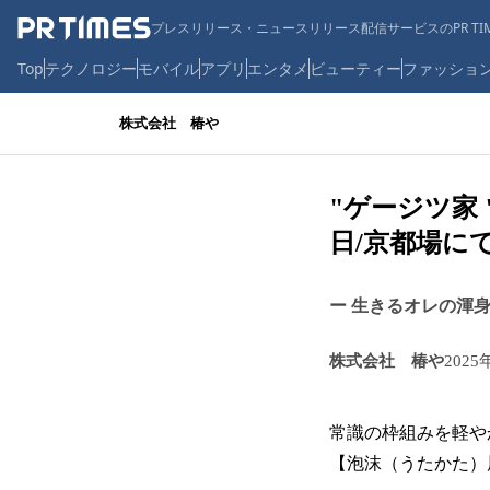
プレスリリース・ニュースリリース配信サービスのPR TIM
Top
テクノロジー
モバイル
アプリ
エンタメ
ビューティー
ファッショ
株式会社 椿や
"ゲージツ家 
日/京都場に
ー 生きるオレの渾身
株式会社 椿や
2025
常識の枠組みを軽や
【泡沫（うたかた）