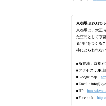
京都場 KYOTO-
京都場は、大正
た空間として京
る“場”をつくる
枠にとらわれな
■所在地：京都府
■アクセス：JR
■Google map
htt
■Email：info@kyot
■HP
https://kyoto
■Facebook
https