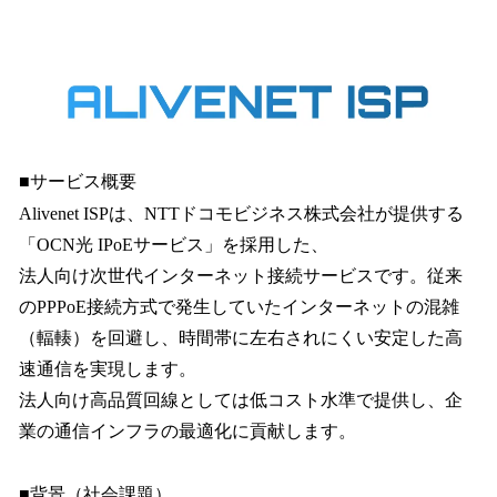
い
ね
！
数
を
読
み
込
■サービス概要
み
Alivenet ISPは、NTTドコモビジネス株式会社が提供する
中
「OCN光 IPoEサービス」を採用した、
で
す
法人向け次世代インターネット接続サービスです。従来
のPPPoE接続方式で発生していたインターネットの混雑
（輻輳）を回避し、時間帯に左右されにくい安定した高
速通信を実現します。
法人向け高品質回線としては低コスト水準で提供し、企
業の通信インフラの最適化に貢献します。
■背景（社会課題）