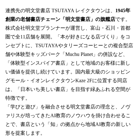
連携先の明文堂書店 TSUTAYA レイクタウンは、
1945年
創業の老舗書店チェーン「明文堂書店」の旗艦店
です。
株式会社明文堂プランナーが運営し、富山・石川・首都
圏で全11店舗を展開。「本が好きになる店づくり」をコ
ンセプトに、TSUTAYAやタリーズコーヒーとの複合型店
舗や体験型キッズパーク「Muchu Planet」の併設など、
「体験型インスパイア書店」として地域のお客様に新し
い価値を提供し続けています。国内最大級のショッピン
グモール・イオンレイクタウンKaze 2Fに位置する同店
は、「日本いち美しい書店」を目指す緑あふれる空間が
特徴です。
「学びと遊び」を融合させる明文堂書店の理念と、ノヴ
ァリスが培ってきたAI教育のノウハウを掛け合わせるこ
とで、書店という「知」の拠点から地域AI教育の新しい
形を提案します。