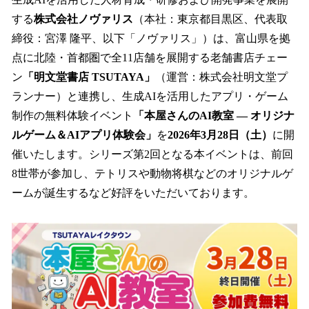
数
する
株式会社ノヴァリス
（本社：東京都目黒区、代表取
を
締役：宮澤 隆平、以下「ノヴァリス」）は、富山県を拠
読
み
点に北陸・首都圏で全11店舗を展開する老舗書店チェー
込
ン
「明文堂書店 TSUTAYA」
（運営：株式会社明文堂プ
み
ランナー）と連携し、生成AIを活用したアプリ・ゲーム
中
で
制作の無料体験イベント
「本屋さんのAI教室 ― オリジナ
す
ルゲーム＆AIアプリ体験会」
を
2026年3月28日（土）
に開
催いたします。シリーズ第2回となる本イベントは、前回
8世帯が参加し、テトリスや動物将棋などのオリジナルゲ
ームが誕生するなど好評をいただいております。