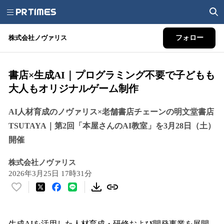
株式会社ノヴァリス
フォロー
書店×生成AI｜プログラミング不要で子どもも
大人もオリジナルゲーム制作
AI人材育成のノヴァリス×老舗書店チェーンの明文堂書店
TSUTAYA｜第2回「本屋さんのAI教室」を3月28日（土）
開催
株式会社ノヴァリス
2026年3月25日 17時31分
い
い
ね
！
生成AIを活用した人材育成・研修および開発事業を展開