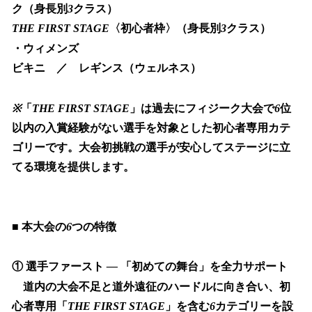
ク（身長別
3
クラス）
THE FIRST STAGE
〈初心者枠〉（身長別
3
クラス）
・ウィメンズ
ビキニ ／ レギンス（ウェルネス）
※
「
THE FIRST STAGE
」は過去にフィジーク大会で
6
位
以内の入賞経験がない選手を対象とした初心者専用カテ
ゴリーです。大会初挑戦の選手が安心してステージに立
てる環境を提供します。
■
本大会の
6
つの特徴
①
選手ファースト
—
「初めての舞台」を全力サポート
道内の大会不足と道外遠征のハードルに向き合い、初
心者専用「
THE FIRST STAGE
」を含む
6
カテゴリーを設