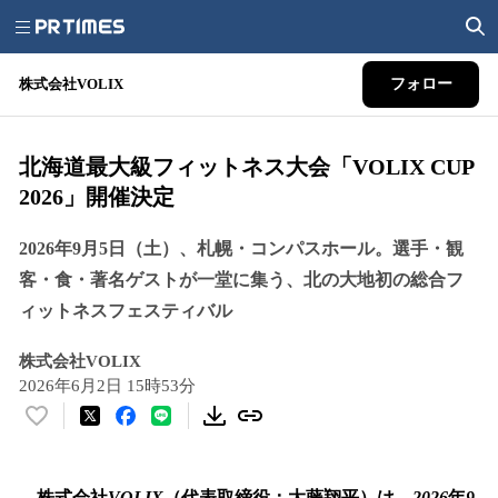
株式会社VOLIX
フォロー
北海道最大級フィットネス大会「VOLIX CUP
2026」開催決定
2026年9月5日（土）、札幌・コンパスホール。選手・観
客・食・著名ゲストが一堂に集う、北の大地初の総合フ
ィットネスフェスティバル
株式会社VOLIX
2026年6月2日 15時53分
い
い
ね
！
株式会社
VOLIX
（代表取締役：大藤翔平）は、
2026
年
9