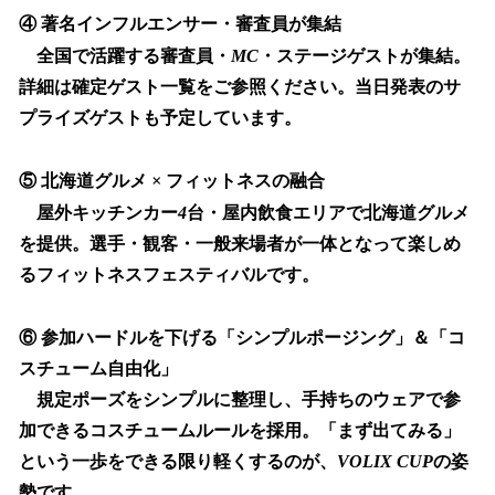
④
著名インフルエンサー・審査員が集結
全国で活躍する審査員・
MC
・ステージゲストが集結。
詳細は確定ゲスト一覧をご参照ください。当日発表のサ
プライズゲストも予定しています。
⑤
北海道グルメ
×
フィットネスの融合
屋外キッチンカー
4
台・屋内飲食エリアで北海道グルメ
を提供。選手・観客・一般来場者が一体となって楽しめ
るフィットネスフェスティバルです。
⑥
参加ハードルを下げる「シンプルポージング」＆「コ
スチューム自由化」
規定ポーズをシンプルに整理し、手持ちのウェアで参
加できるコスチュームルールを採用。「まず出てみる」
という一歩をできる限り軽くするのが、
VOLIX CUP
の姿
勢です。