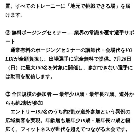
置。すべてのトレーニーに「地元で挑戦できる場」を届
けます。
②
無料ポージングセミナー
—
業界の常識を覆す選手サポ
ート
通常有料のポージングセミナーの講師代・会場代を
VO
LIX
が全額負担し、出場選手に完全無料で提供。
7
月
26
日
（日）に最大
150
名を対象に開催し、参加できない選手に
は動画を配信します。
③
全国規模の参加者
—
最年少
19
歳・最年長
71
歳、道外か
らも約
2
割が参加
エントリー
192
名のうち約
2
割が道外参加という異例の
広域集客を実現。年齢層も最年少
19
歳・最年長
71
歳と幅
広く、フィットネスが世代を超えてつながる大会です。