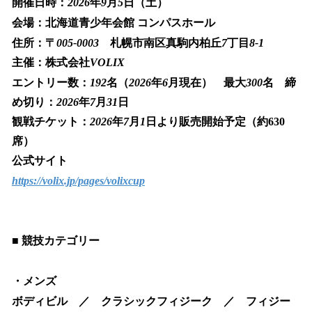
開催日時：
2026
年
9
月
5
日（土）
会場：北海道青少年会館
コンパスホール
住所：〒
005-0003
札幌市南区真駒内柏丘
7
丁目
8-1
主催：株式会社
VOLIX
エントリー数：
192
名（
2026
年
6
月現在） 最大
300
名 締
め切り：
2026
年
7
月
31
日
観戦チケット：
2026
年
7
月
1
日より販売開始予定（約630
席）
公式サイト
https://volix.jp/pages/volixcup
■
競技カテゴリー
・メンズ
ボディビル ／ クラシックフィジーク ／ フィジー