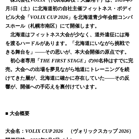
数
月
5
日（土）に北海道初の自社主催フィットネス・ボディ
を
ビル大会「
VOLIX CUP 2026
」を北海道青少年会館コンパ
読
み
スホール（札幌市南区）にて開催します。
込
北海道はフィットネス大会が少なく、道外遠征には海
み
を渡るハードルがあります。「北海道にいながら挑戦で
中
で
きる舞台を」
——
その思いが、本大会開催の原点です。
す
初心者専用「
THE FIRST STAGE
」の
90
名枠はすでに完
売。大会への出場を夢見ながら地道にトレーニングを続
けてきた層が、北海道に確かに存在していた
——
その反
響が、開催への手応えを裏付けています。
■
大会概要
大会名：
VOLIX CUP 2026
（ヴォリックスカップ
2026
）