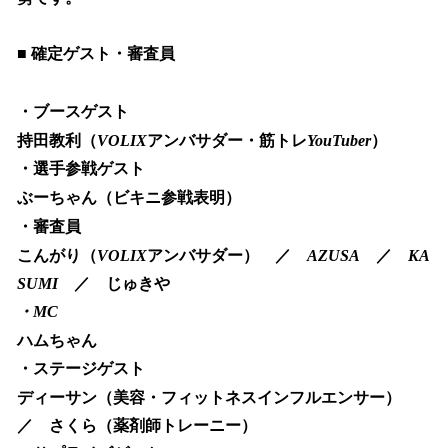
■
確定ゲスト・審査員
・ブースゲスト
持田教利（
VOLIX
アンバサダー・筋トレ
YouTuber
）
・選手参戦ゲスト
ぶーちゃん（ビキニ参戦表明）
・審査員
こんがり（
VOLIX
アンバサダー） ／
AZUSA
／
KA
SUMI
／ じゅきや
・MC
ハムちゃん
・ステージゲスト
ディーサン（美容・フィットネスインフルエンサー）
／ さくら（薬剤師トレーニー）