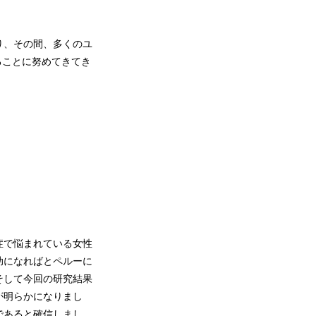
り、その間、多くのユ
ることに努めてきてき
症で悩まれている女性
助になればとペルーに
そして今回の研究結果
が明らかになりまし
であると確信しまし