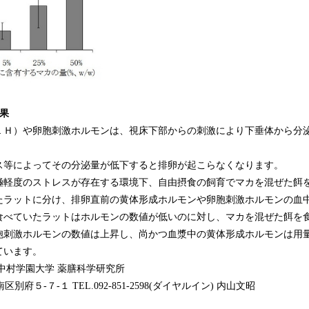
果
ＬＨ）や卵胞刺激ホルモンは、視床下部からの刺激により下垂体から分
ス等によってその分泌量が低下すると排卵が起こらなくなります。
極軽度のストレスが存在する環境下、自由摂食の飼育でマカを混ぜた餌
たラットに分け、排卵直前の黄体形成ホルモンや卵胞刺激ホルモンの血
食べていたラットはホルモンの数値が低いのに対し、マカを混ぜた餌を
胞刺激ホルモンの数値は上昇し、尚かつ血漿中の黄体形成ホルモンは用
ています。
中村学園大学 薬膳科学研究所
南区別府５-７-１ TEL.092-851-2598(ダイヤルイン) 内山文昭