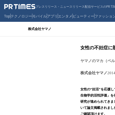
プレスリリース・ニュースリリース配信サービスのPR TIM
Top
テクノロジー
モバイル
アプリ
エンタメ
ビューティー
ファッショ
株式会社ヤマノ
女性の不妊症に
ヤマノのマカ（ペル
株式会社ヤマノ
201
女性の“妊活”を応援
生物学的活性評価」を
研究が進められてきました。
いて論文掲載されまし
ご確認頂けます。