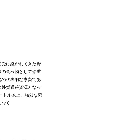
て受け継がれてきた野
級の食べ物として珍重
地の代表的な家畜であ
な外貨獲得資源となっ
メートル以上、強烈な紫
んなく