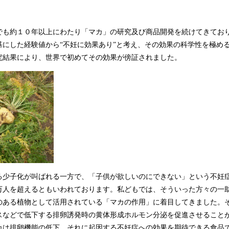
込
み
中
でも約１０年以上にわたり「マカ」の研究及び商品開発を続けてきてお
で
基にした経験値から“不妊に効果あり”と考え、その効果の科学性を極め
す
究結果により、世界で初めてその効果が傍証されました。
る少子化が叫ばれる一方で、「子供が欲しいのにできない」という不妊
万人を超えるともいわれております。私どもでは、そういった方々の一
のある植物として活用されている「マカの作用」に着目してきました。
スなどで低下する排卵誘発時の黄体形成ホルモン分泌を促進させること
カは排卵機能の低下、それに起因する不妊症への効果を期待できる食品