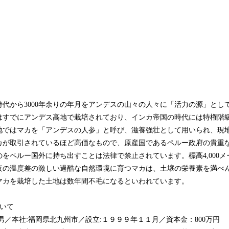
代から3000年余りの年月をアンデスの山々の人々に「活力の源」とし
にはすでにアンデス高地で栽培されており、インカ帝国の時代には特権階
地ではマカを「アンデスの人参」と呼び、滋養強壮として用いられ、現
カが取引されているほど高価なもので、原産国であるペルー政府の貴重
をペルー国外に持ち出すことは法律で禁止されています。標高4,000
夜の温度差の激しい過酷な自然環境に育つマカは、土壌の栄養素を満べ
マカを栽培した土地は数年間不毛になるといわれています。
いて
男／本社:福岡県北九州市／設立:１９９９年１１月／資本金：800万円