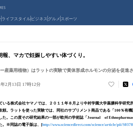
ES
ン
ライフスタイル
ビジネス
グルメ
スポーツ
朗報、マカで妊娠しやすい体づくり。
ー産薬用植物）はラットの実験で黄体形成ホルモンの分泌を促進
4年2月13日 17時12分
い
い
ね
している株式会社ヤマノでは、２０１１年８月より中村学園大学薬膳科学研究
！
依頼。ラットを使った実験では、同社のサプリメント商品である「100％有
数
この度その研究結果の一部が欧州の学術誌「Journal of Ethnopharmac
を
読
た。※同誌の電子版は、[
http://www.sciencedirect.com/science/article/pii/S03
み