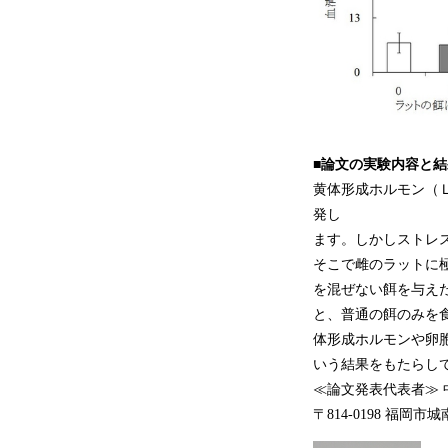
■論文の実験内容と結
黄体形成ホルモン（
発し
ます。しかしストレ
そこで雌のラットに
を混ぜない餌を与え
と、普通の餌のみを
体形成ホルモンや卵
いう結果をもたらし
≪論文発表代表者≫ 
〒814-0198 福岡市城