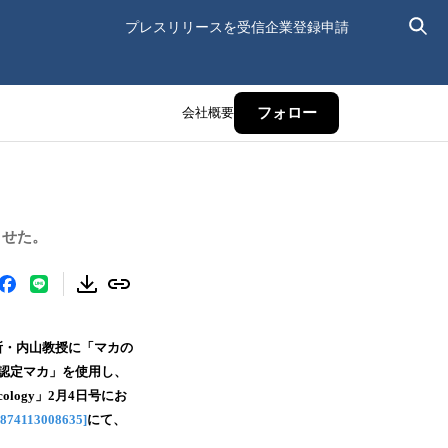
プレスリリースを受信
企業登録申請
会社概要
フォロー
させた。
所・内山教授に「マカの
機認定マカ」を使用し、
ology」2月4日号にお
78874113008635]
にて、