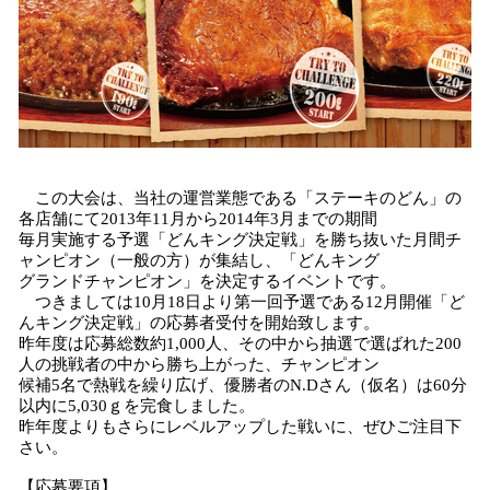
この大会は、当社の運営業態である「ステーキのどん」の
各店舗にて2013年11月から2014年3月までの期間
毎月実施する予選「どんキング決定戦」を勝ち抜いた月間チ
ャンピオン（一般の方）が集結し、「どんキング
グランドチャンピオン」を決定するイベントです。
つきましては10月18日より第一回予選である12月開催「ど
んキング決定戦」の応募者受付を開始致します。
昨年度は応募総数約1,000人、その中から抽選で選ばれた200
人の挑戦者の中から勝ち上がった、チャンピオン
候補5名で熱戦を繰り広げ、優勝者のN.Dさん（仮名）は60分
以内に5,030ｇを完食しました。
昨年度よりもさらにレベルアップした戦いに、ぜひご注目下
さい。
【応募要項】