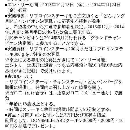
■エントリー期間：2013年10月18日（金）～2014年1月24日
（金）必着
■実施概要：リブロインステーキをご注文頂くと「どんキング
月間チャンピオン決定戦」に応募する権利が発生
し、希望者の中から抽選で参加者を決定。2013年12月～2014
年3月まで毎月平日50名様を対象に実施する。
月間チャンピオンは2014年5月に行われる「グランドチャン
ピオン決定戦」に参加することができる。
■実施資格：リブロインステーキ200ｇまたはリブロインステ
ーキ300ｇをご注文のお客様
※卓上にある専用の応募はがきにてエントリー可能。
エントリーは店頭に設置してある応募箱と郵送（郵送先は応
募はがきに記載）で受け付けます。
■参加ルール：
・リブロインステーキ・チキンステーキ・どんハンバーグを
順番に提供し、時間内に召し上がった総量を競う。
※ガロ二（付け合せ）は、通常ガロ二（メニュー通り）で勝
負
・年齢は18歳以上とする。
・時間はステーキ１枚目の提供時間より90分制とする。
■賞品：月間チャンピオンには3万円及び賞状を贈呈。
副賞として、DONSMILECARDクーポン3000円・2000円・10
00円を抽選でプレゼント。