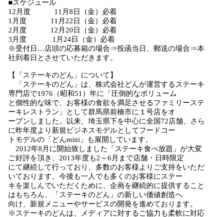
■スケジュール
12月度 11月8日（金）必着
1月度 11月22日（金）必着
2月度 12月20日（金）必着
3月度 1月24日（金）必着
※受付日…店頭の応募箱の場合⇒投函当日、郵送の場合⇒本
社到着日とさせていただきます。
【「ステーキのどん」について】
「ステーキのどん」は、株式会社どんが運営するステーキ
専門店で1976（昭和51）年に「圧倒的なボリューム
と個性的な味で、お客様の食欲を満足させるファミリーステ
ーキレストラン」として群馬県前橋市に１号店をオ
ープンしました。以来、埼玉県下を中心に全国72店舗、さら
に昨年度より新規ビジネスモデルとしてフードコー
トモデルの「どんmini」も展開しています。
2012年8月に開始致しました「ステーキ食べ放題」が大変
ご好評を頂き、2013年度も2～6月まで店舗・日時限定
にて継続して行っており、多数のお客様よりご支持をいただ
いております。今後も一人でも多くのお客様にステー
キを楽しんでいただくために、企画を継続的に提供すること
はもちろん、「ステーキのどん」の新しい価値創造へ
向け、新規メニューやサービスの開発を進めております。
※ステーキのどんは、メディアに対するご協力も柔軟に対応