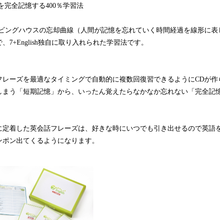
を完全記憶する400％学習法
、エビングハウスの忘却曲線（人間が記憶を忘れていく時間経過を線形に表
7+English独自に取り入れられた学習法です。
フレーズを最適なタイミングで自動的に複数回復習できるようにCDが作
しまう「短期記憶」から、いったん覚えたらなかなか忘れない「完全記
に定着した英会話フレーズは、好きな時にいつでも引き出せるので英語
ンポン出てくるようになります。