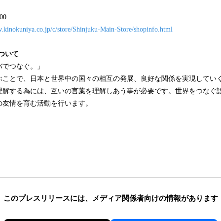
00
w.kinokuniya.co.jp/c/store/Shinjuku-Main-Store/shopinfo.html
について
バでつなぐ。」
ぶことで、日本と世界中の国々の相互の発展、良好な関係を実現してい
理解する為には、互いの言葉を理解しあう事が必要です。世界をつなぐ
の友情を育む活動を行います。
このプレスリリースには、
メディア関係者向けの情報があります