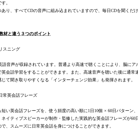
です。
つあり、すべてCDの音声に組み込まれていますので、毎日CDを聞くだ
ほかの教材と違う３つのポイント
リスニング
倍の英語音声が収録されています。普通より高速で聴くことにより、脳に
で英会話学習をすることができます。また、高速音声を聴いた後に通常
感じて聞き取りやすくなる「インターチェンジ効果」も発揮されます。
日常英会話フレーズ
短い英会話フレーズを、使う頻度の高い順に1日10個 × 60日パターン、
。ネイティブスピーカーが制作・監修した実践的な英会話フレーズが60
ので、スムーズに日常英会話を身につけることができます。