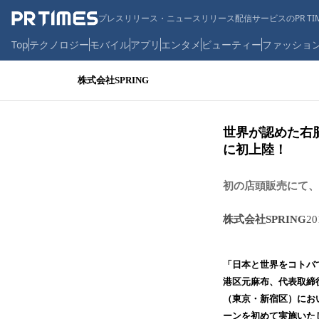
プレスリリース・ニュースリリース配信サービスのPR TIM
Top
テクノロジー
モバイル
アプリ
エンタメ
ビューティー
ファッショ
株式会社SPRING
世界が認めた右脳
に初上陸！
初の店頭販売にて、
株式会社SPRING
2
「日本と世界をコトバ
港区元麻布、代表取締役
（東京・新宿区）におい
ーンを初めて実施いたし