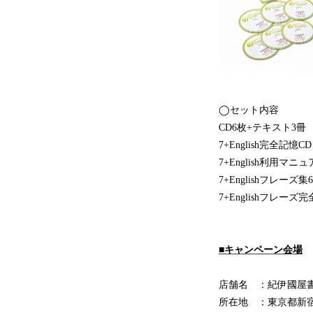
◯セット内容
CD6枚+テキスト3冊
7+English完全記憶
7+English利用マニ
7+Englishフレーズ集
7+Englishフレー
■キャンペーン会場
店舗名 ：紀伊國屋書
所在地 ：東京都新宿区