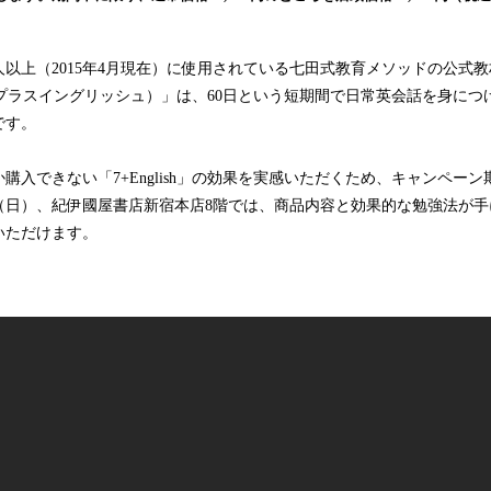
み
込
み
万人以上（2015年4月現在）に使用されている七田式教育メソッドの公式
中
（セブンプラスイングリッシュ）」は、60日という短期間で日常英会話を身に
で
です。
す
入できない「7+English」の効果を実感いただくため、キャンペーン期間
日（日）、紀伊國屋書店新宿本店8階では、商品内容と効果的な勉強法が
いただけます。