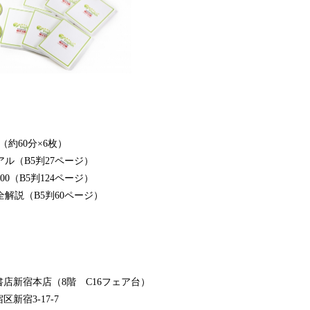
CD（約60分×6枚）
ュアル（B5判27ページ）
600（B5判124ページ）
ズ完全解説（B5判60ページ）
店新宿本店（8階 C16フェア台）
新宿3-17-7