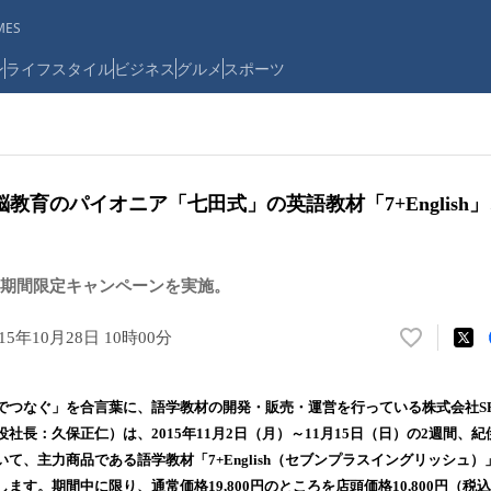
ES
ン
ライフスタイル
ビジネス
グルメ
スポーツ
教育のパイオニア「七田式」の英語教材「7+English
期間限定キャンペーンを実施。
015年10月28日 10時00分
い
い
ね
でつなぐ」を合言葉に、語学教材の開発・販売・運営を行っている株式会社SP
！
社長：久保正仁）は、2015年11月2日（月）～11月15日（日）の2週間、
数
て、主力商品である語学教材「7+English（セブンプラスイングリッシュ
を
読
ます。期間中に限り、通常価格19,800円のところを店頭価格10,800円（