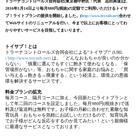
！
トラーナコントロールズ合同会社(東京都中野区：代表 志田典道)は、
数
2016年1月14日より毎月980円(税抜)の定額でご利用いただけるトイサ
を
ブ！ライトプランの提供を開始しました。(
http://www.toysub.net)
合わせ
読
てWebサイトのリニューアルを行い、今まで以上にお客様にとってわ
み
かりやすいサービスを目指してまいります。
込
み
中
トイサブ！とは
で
トラーナコントロールズ合同会社による”トイサブ!” (URL
:
http://www.toysub.net)
は、「どんなおもちゃが良いのか分か
す
らない」「慎重に選んでもすぐに飽きて使わなくなる」「保
管場所がない」等、おもちゃに関する家庭のお悩みと、「買
い与える→飽きる→廃棄する」という経済上、環境上の悪循
環を解決するサービスです。
料金プランの拡充
毎月コース、隔月コースに加え、今回新たにライトプランと
して年二回のコースを設定しました。毎月980円(税抜き)で送
料及び返送料は無料です。お子様の月齢に合わせた素敵な知
育玩具・おもちゃを気軽にお試しいただけるので、知育玩具
でお子様がどんな反応をするのか見てみたい！という親御様
に最適なサービスとなっております。