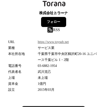
株式会社トラーナ
34
フォロワー
フォロー
RSS
URL
https://www.toysub.net
業種
サービス業
本社所在地
千葉県千葉市中央区鶴沢町20-16 ユニバ
ース千葉ビル 1・2階
電話番号
03-6882-1954
代表者名
武川克己
上場
未上場
資本金
1億円
設立
2015年03月