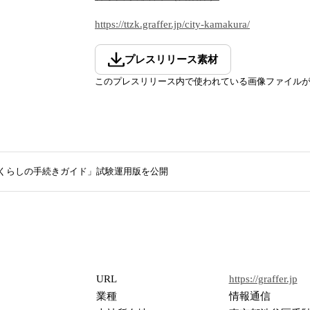
https://ttzk.graffer.jp/city-kamakura/
プレスリリース素材
このプレスリリース内で使われている画像ファイル
 くらしの手続きガイド」試験運用版を公開
URL
https://graffer.jp
業種
情報通信