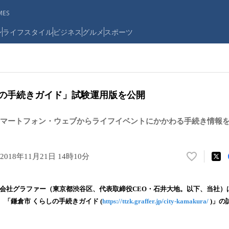
ES
ン
ライフスタイル
ビジネス
グルメ
スポーツ
しの手続きガイド」試験運用版を公開
マートフォン・ウェブからライフイベントにかかわる手続き情報
2018年11月21日 14時10分
い
い
ね
、株式会社グラファー（東京都渋谷区、代表取締役CEO・石井大地。以下、当社
！
「鎌倉市 くらしの手続きガイド (
https://ttzk.graffer.jp/city-kamakura/
)」の
数
を
読