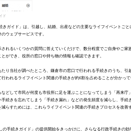
イド
手続きガイド」は、引越し、結婚、出産などの主要なライフイベントごと
けのウェブサービスです。
示されるいくつかの質問に答えていくだけで、数分程度でご自身やご家
ことができ、役所の窓口や持ち物の情報も確認できます。
あたり当社が調べたところ、鎌倉市の窓口で行われる手続きのうち、引
て行われるライフイベント関連の手続きが約6割を占めることが分かって
るなどして市民が何度も市役所に足を運ぶことになってしまう「再来庁
い手続きを忘れてしまう「手続き漏れ」などの発生頻度を減らし、手続
を減らすためには、これらライフイベント関連の手続きプロセスを改善
らしの手続きガイド」の提供開始をきっかけに、さらなる行政手続きの効