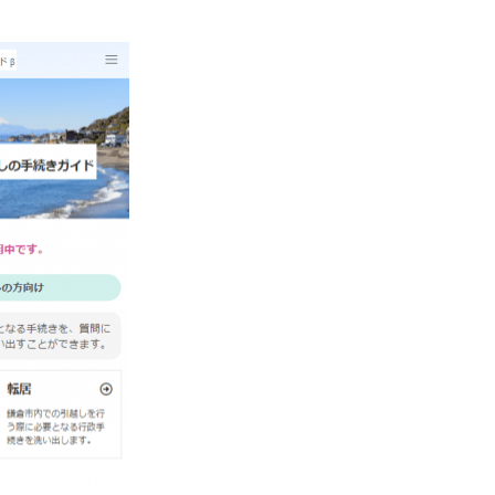
み
込
み
中
で
す