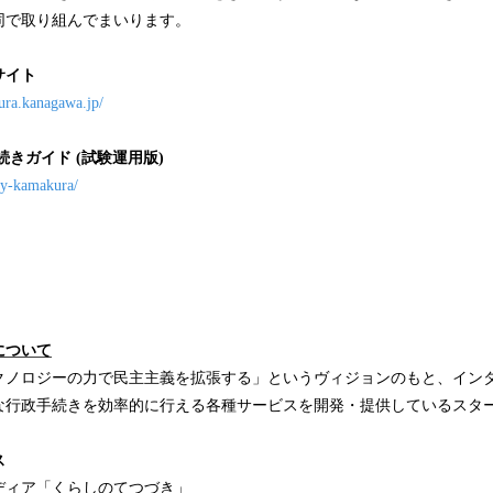
同で取り組んでまいります。
サイト
ura.kanagawa.jp/
続きガイド (試験運用版)
city-kamakura/
について
クノロジーの力で民主主義を拡張する」というヴィジョンのもと、イン
な行政手続きを効率的に行える各種サービスを開発・提供しているスタ
ス
ディア「くらしのてつづき」