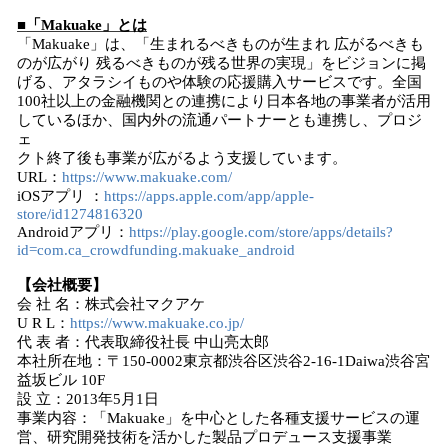
■「Makuake」とは
「Makuake」は、「生まれるべきものが生まれ 広がるべきも
のが広がり 残るべきものが残る世界の実現」をビジョンに掲
げる、アタラシイものや体験の応援購入サービスです。全国
100社以上の金融機関との連携により日本各地の事業者が活用
しているほか、国内外の流通パートナーとも連携し、プロジ
ェ
クト終了後も事業が広がるよう支援しています。
URL：
https://www.makuake.com/
iOSアプリ ：
https://apps.apple.com/app/apple-
store/id1274816320
Androidアプリ：
https://play.google.com/store/apps/details?
id=com.ca_crowdfunding.makuake_android
【会社概要】
会 社 名：株式会社マクアケ
U R L：
https://www.makuake.co.jp/
代 表 者：代表取締役社長 中山亮太郎
本社所在地：〒150-0002東京都渋谷区渋谷2-16-1Daiwa渋谷宮
益坂ビル 10F
設 立：2013年5月1日
事業内容：「Makuake」を中心とした各種支援サービスの運
営、研究開発技術を活かした製品プロデュース支援事業