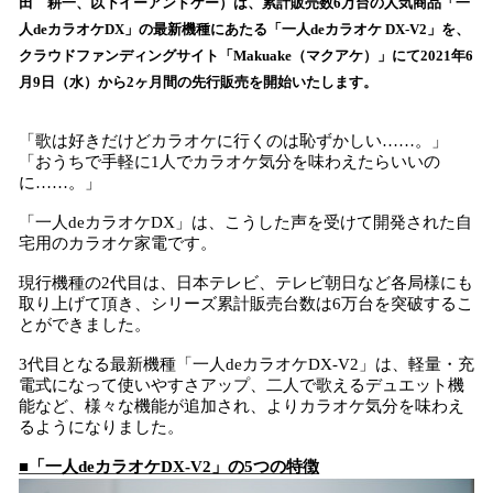
数
田 耕一、以下イーアンドケー）は、累計販売数6万台の人気商品「一
を
人deカラオケDX」の最新機種にあたる「一人deカラオケ DX-V2」を、
読
クラウドファンディングサイト「Makuake（マクアケ）」にて2021年6
み
月9日（水）から2ヶ月間の先行販売を開始いたします。
込
み
中
「歌は好きだけどカラオケに行くのは恥ずかしい……。」
で
「おうちで手軽に1人でカラオケ気分を味わえたらいいの
に……。」
す
「一人deカラオケDX」は、こうした声を受けて開発された自
宅用のカラオケ家電です。
現行機種の2代目は、日本テレビ、テレビ朝日など各局様にも
取り上げて頂き、シリーズ累計販売台数は6万台を突破するこ
とができました。
3代目となる最新機種「一人deカラオケDX-V2」は、軽量・充
電式になって使いやすさアップ、二人で歌えるデュエット機
能など、様々な機能が追加され、よりカラオケ気分を味わえ
るようになりました。
■「一人deカラオケDX-V2」の5つの特徴