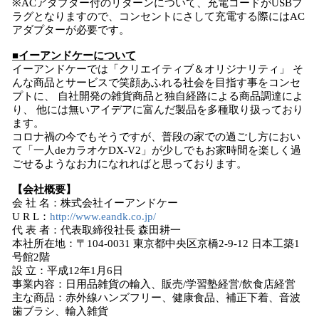
※ACアダプター付のリターンについて、充電コードがUSBプ
ラグとなりますので、コンセントにさして充電する際にはAC
アダプターが必要です。
■イーアンドケーについて
イーアンドケーでは「クリエイティブ＆オリジナリティ」 そ
んな商品とサービスで笑顔あふれる社会を目指す事をコンセ
プトに、 自社開発の雑貨商品と独自経路による商品調達によ
り、 他には無いアイデアに富んだ製品を多種取り扱っており
ます。
コロナ禍の今でもそうですが、普段の家での過ごし方におい
て「一人deカラオケDX-V2」が少しでもお家時間を楽しく過
ごせるようなお力になれればと思っております。
【会社概要】
会 社 名：株式会社イーアンドケー
U R L：
http://www.eandk.co.jp/
代 表 者：代表取締役社長 森田耕一
本社所在地：〒104-0031 東京都中央区京橋2-9-12 日本工築1
号館2階
設 立：平成12年1月6日
事業内容：日用品雑貨の輸入、販売/学習塾経営/飲食店経営
主な商品：赤外線ハンズフリー、健康食品、補正下着、音波
歯ブラシ、輸入雑貨