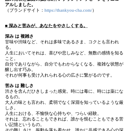
アルしました。
（ブランドサイト：
https://thankyou-cha.com/
）
■ 深みと苦みが、あなたをやさしくする。
深み は 複雑さ
甘味や渋味など、それは多味であるさま、コクとも言われ
る。
人生においてそれは、喜びや悲しみなど、無数の感情を知る
こと。
自分でありながら、自分でもわからなくなる、複雑な状態が
醸し出す巧み。
それが何事も受け入れられる心の広さに繋がるのです。
苦み は 難しさ
渋さを含んだひきしまった感覚。時には毒に、時には薬にな
るもの。
大人の味とも言われ、柔弱でなく深淵を知っているような厳
しさ。
人生における、不愉快な心持ちや、つらい経験。
それは、忘れることもできれば、誰かを恨むこともできる苦
い記憶というもの。
その難しさは、振動を落ち着かせ、誰かに共感できる心の深