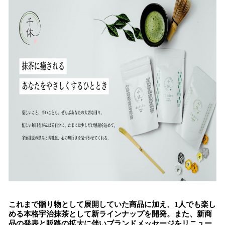
み
込
み
中
で
す
これまで贈り物として展開していた商品に加え、1人でも楽し
める本格宇治抹茶として新ラインナップを開発。また、新商
品の発表と販路の拡大に伴いブランドメッセージをリニュー