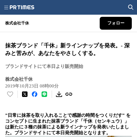
株式会社千休
フォロー
抹茶ブランド「千休」新ラインナップを発表。- 深
みと苦みが、あなたをやさしくする。
ブランドサイトにて本日より販売開始
株式会社千休
2019年10月23日 08時00分
い
い
ね
”日常に抹茶を取り入れることで感謝の時間をつくりだす” を
！
コンセプトに生まれた抹茶ブランド「千休（センキュウ）」
数
は新たに３種の抹茶による新ラインナップを発表いたしまし
を
た。ブランドサイトにて本日発売開始となります。
読