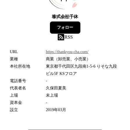
株式会社千休
4
フォロワー
フォロー
RSS
URL
https://thankyou-cha.com/
業種
商業（卸売業、小売業）
本社所在地
東京都千代田区九段南1-5-6 りそな九段
ビル5F KSフロア
電話番号
-
代表者名
久保田夏美
上場
未上場
資本金
-
設立
2019年03月