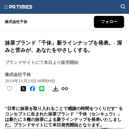
株式会社千休
フォロー
抹茶ブランド「千休」新ラインナップを発表。- 深
みと苦みが、あなたをやさしくする。
ブランドサイトにて本日より販売開始
株式会社千休
2019年10月23日 08時00分
い
い
ね
”日常に抹茶を取り入れることで感謝の時間をつくりだす” を
！
コンセプトに生まれた抹茶ブランド「千休（センキュウ）」
数
は新たに３種の抹茶による新ラインナップを発表いたしまし
を
た。ブランドサイトにて本日発売開始となります。
読