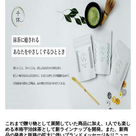
み
込
み
中
で
す
これまで贈り物として展開していた商品に加え、1人でも楽し
める本格宇治抹茶として新ラインナップを開発。また、新商
品の発表と販路の拡大に伴いブランドメッセージをリニュー