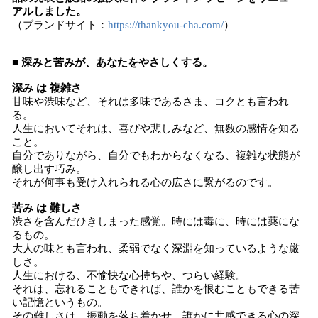
アルしました。
（ブランドサイト：
https://thankyou-cha.com/
）
■ 深みと苦みが、あなたをやさしくする。
深み は 複雑さ
甘味や渋味など、それは多味であるさま、コクとも言われ
る。
人生においてそれは、喜びや悲しみなど、無数の感情を知る
こと。
自分でありながら、自分でもわからなくなる、複雑な状態が
醸し出す巧み。
それが何事も受け入れられる心の広さに繋がるのです。
苦み は 難しさ
渋さを含んだひきしまった感覚。時には毒に、時には薬にな
るもの。
大人の味とも言われ、柔弱でなく深淵を知っているような厳
しさ。
人生における、不愉快な心持ちや、つらい経験。
それは、忘れることもできれば、誰かを恨むこともできる苦
い記憶というもの。
その難しさは、振動を落ち着かせ、誰かに共感できる心の深