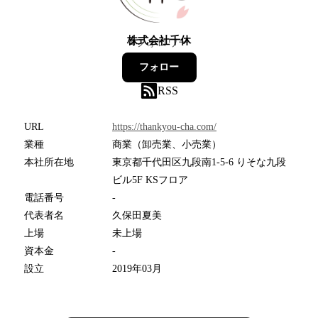
株式会社千休
4
フォロワー
フォロー
RSS
URL
https://thankyou-cha.com/
業種
商業（卸売業、小売業）
本社所在地
東京都千代田区九段南1-5-6 りそな九段
ビル5F KSフロア
電話番号
-
代表者名
久保田夏美
上場
未上場
資本金
-
設立
2019年03月