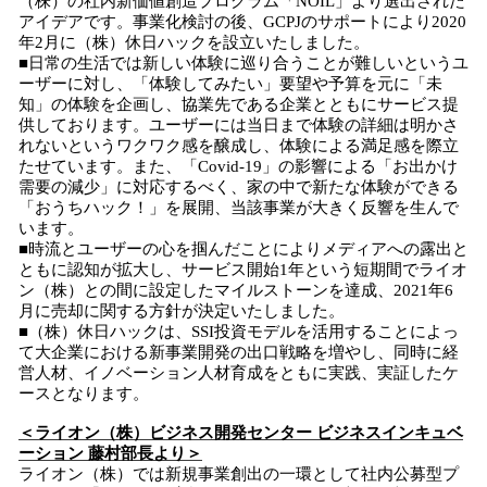
（株）の社内新価値創造プログラム「NOIL」より選出された
アイデアです。事業化検討の後、GCPJのサポートにより2020
年2月に（株）休日ハックを設立いたしました。
■日常の生活では新しい体験に巡り合うことが難しいというユ
ーザーに対し、「体験してみたい」要望や予算を元に「未
知」の体験を企画し、協業先である企業とともにサービス提
供しております。ユーザーには当日まで体験の詳細は明かさ
れないというワクワク感を醸成し、体験による満足感を際立
たせています。また、「Covid-19」の影響による「お出かけ
需要の減少」に対応するべく、家の中で新たな体験ができる
「おうちハック！」を展開、当該事業が大きく反響を生んで
います。
■時流とユーザーの心を掴んだことによりメディアへの露出と
ともに認知が拡大し、サービス開始1年という短期間でライオ
ン（株）との間に設定したマイルストーンを達成、2021年6
月に売却に関する方針が決定いたしました。
■（株）休日ハックは、SSI投資モデルを活用することによっ
て大企業における新事業開発の出口戦略を増やし、同時に経
営人材、イノベーション人材育成をともに実践、実証したケ
ースとなります。
＜ライオン（株）ビジネス開発センター ビジネスインキュベ
ーション 藤村部長より＞
ライオン（株）では新規事業創出の一環として社内公募型プ