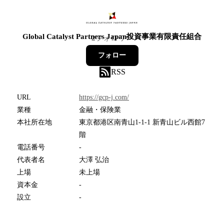
Global Catalyst Partners Japan投資事業有限責任組合
2
フォロワー
フォロー
RSS
URL
https://gcp-j.com/
業種
金融・保険業
本社所在地
東京都港区南青山1-1-1 新青山ビル西館7
階
電話番号
-
代表者名
大澤 弘治
上場
未上場
資本金
-
設立
-