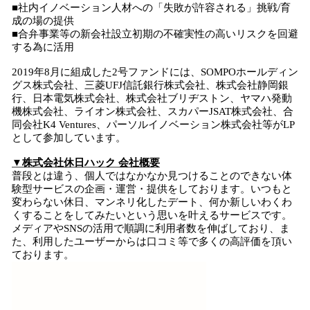
■社内イノベーション人材への「失敗が許容される」挑戦/育
成の場の提供
■合弁事業等の新会社設立初期の不確実性の高いリスクを回避
する為に活用
2019年8月に組成した2号ファンドには、SOMPOホールディン
グス株式会社、三菱UFJ信託銀行株式会社、株式会社静岡銀
行、日本電気株式会社、株式会社ブリヂストン、ヤマハ発動
機株式会社、ライオン株式会社、スカパーJSAT株式会社、合
同会社K4 Ventures、パーソルイノベーション株式会社等がLP
として参加しています。
▼株式会社休日ハック 会社概要
普段とは違う、個人ではなかなか見つけることのできない体
験型サービスの企画・運営・提供をしております。いつもと
変わらない休日、マンネリ化したデート、何か新しいわくわ
くすることをしてみたいという思いを叶えるサービスです。
メディアやSNSの活用で順調に利用者数を伸ばしており、ま
た、利用したユーザーからは口コミ等で多くの高評価を頂い
ております。