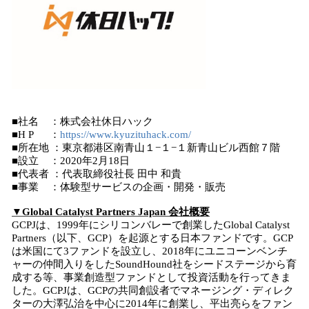
■社名 ：株式会社休日ハック
■H P ：
https://www.kyuzituhack.com/
■所在地 ：東京都港区南青山１−１−１新青山ビル西館７階
■設立 ：2020年2月18日
■代表者 ：代表取締役社長 田中 和貴
■事業 ：体験型サービスの企画・開発・販売
▼Global Catalyst Partners Japan 会社概要
GCPJは、1999年にシリコンバレーで創業したGlobal Catalyst
Partners（以下、GCP）を起源とする日本ファンドです。GCP
は米国にて3ファンドを設立し、2018年にユニコーンベンチ
ャーの仲間入りをしたSoundHound社をシードステージから育
成する等、事業創造型ファンドとして投資活動を行ってきま
した。GCPJは、GCPの共同創設者でマネージング・ディレク
ターの大澤弘治を中心に2014年に創業し、平出亮らをファン