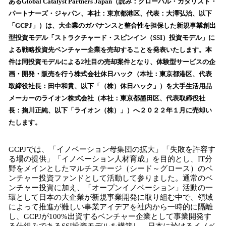
数
あるGlobal Catalyst Partners Japan（読み：グローバル・カタリスト・
を
パートナーズ・ジャパン、本社：東京都港区、代表：大澤弘治、以下
読
「GCPJ」）は、大企業のガバナンスと整合性を担保した新規事業創出
み
型投資モデル「ストラクチャード・スピンイン（SSI）投資モデル」に
込
よる戦略投資先ベンチャー企業を売却することを発表いたします。本
み
件は同投資モデルによる2社目の売却案件となり、体験型サービスの企
中
で
画・開発・販売を行う株式会社休日ハック（本社：東京都港区、代表
す
取締役社長：田中和貴、以下「（株）休日ハック」）を大手生活用品
メーカーのライオン株式会社（本社：東京都墨田区、代表取締役社
長：掬川正純、以下「ライオン（株）」）へ２０２２年１月に売却い
たします。
GCPJでは、「イノベーション母集団の拡大」「失敗を許容す
る場の提供」「イノベーション人材育成」を目的とし、IT分
野をメインとしたマルチステージ（シード～グロース）のベ
ンチャー投資ファンドとして活動して参りました。通常のベ
ンチャー投資に加え、「オープンイノベーション」活動の一
環として日本の大企業が新規事業開発に取り組む中で、領域
によって推進が難しい事業アイデアを社内から一時的に隔離
し、GCPJが100%出資するベンチャー企業として事業開発す