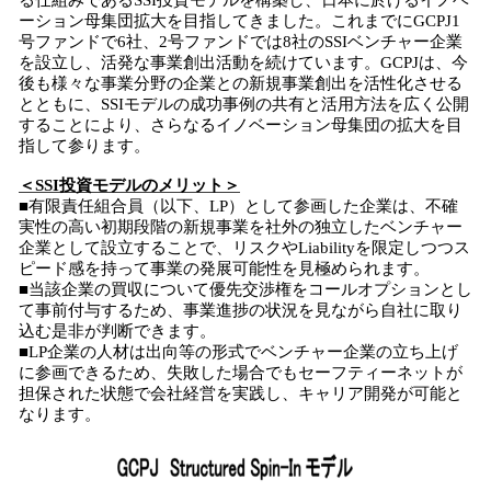
る仕組みであるSSI投資モデルを構築し、日本に於けるイノベ
ーション母集団拡大を目指してきました。これまでにGCPJ1
号ファンドで6社、2号ファンドでは8社のSSIベンチャー企業
を設立し、活発な事業創出活動を続けています。GCPJは、今
後も様々な事業分野の企業との新規事業創出を活性化させる
とともに、SSIモデルの成功事例の共有と活用方法を広く公開
することにより、さらなるイノベーション母集団の拡大を目
指して参ります。
＜SSI投資モデルのメリット＞
■有限責任組合員（以下、LP）として参画した企業は、不確
実性の高い初期段階の新規事業を社外の独立したベンチャー
企業として設立することで、リスクやLiabilityを限定しつつス
ピード感を持って事業の発展可能性を見極められます。
■当該企業の買収について優先交渉権をコールオプションとし
て事前付与するため、事業進捗の状況を見ながら自社に取り
込む是非が判断できます。
■LP企業の人材は出向等の形式でベンチャー企業の立ち上げ
に参画できるため、失敗した場合でもセーフティーネットが
担保された状態で会社経営を実践し、キャリア開発が可能と
なります。