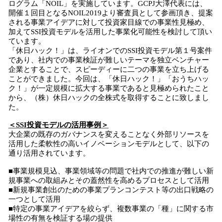
ログラム「NOIL」を実施しています。GCPJ大澤代表には、
開催１回目となるNOIL2019より審査員として参画頂き、提案
される事業アイデアに対して投資家目線での事業性見極め、
加えてSSI投資モデルを活用した事業化可能性を検討して頂い
ています。
「休日ハック！」は、ライオンでのSSI投資モデル第１号案件
であり、社内での事業検証が難しいテーマを独立ベンチャー
企業とすることで、スピーディーに二つの事業を立ち上げる
ことができました。今回は、「休日ハック！」「おうちハッ
ク！」が一定規模に拡大する事業であると見極められたこと
から、（株）休日ハックの全株式を取得することに致しまし
た。
＜SSI投資モデルの活用事例＞
大企業の既存のガバナンスを変えることなく外部リソースを
活用した柔軟性の高いイノベーションモデルとして、以下の
通り活用されています。
■事業規模見込、事業領域等の問題で社内での推進が難しい新
規事業への取組みとその蓋然性を高めるプロセスとして活用
■新規事業創出のための事業プランコンテスト等の出口戦略の
一つとして活用
■特定の事業アイデアを絞らず、複数事業の「種」に関する市
場性の有無を検証する場の提供