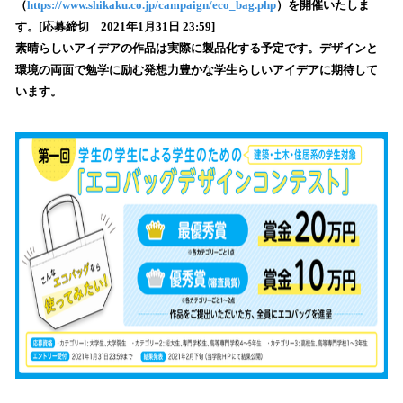
（
https://www.shikaku.co.jp/campaign/eco_bag.php
）を開催いたしま
込
す。[応募締切 2021年1月31日 23:59]
み
素晴らしいアイデアの作品は実際に製品化する予定です。デザインと
中
で
環境の両面で勉学に励む発想力豊かな学生らしいアイデアに期待して
す
います。