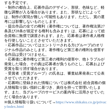
する予定です。
・制作の都合上、応募作品のデザイン、形状、色味など、軽
微な調整が入る場合があります。また、形状などによって
は、制作の実現が難しい可能性もあります。ただし、賞の選
考には影響しないものとします。
・提出作品の全ての権利（著作権については、著作権法第27
条及び28条が規定する権利も含みます）は、応募によって総
合資格に無償で譲渡されます。また、応募者は著作者人格権
を行使しないこととさせていただきます。
・応募作品についてはエントリーされる方(グループ)のオリ
ジナル作品のみとします。著作権など第三者の権利を侵害す
る作品は受けつけません。
・応募後に著作権など第三者の権利の侵害や、他トラブルが
発覚した場合、その責は応募者が負うものとし、応募および
受賞を取り消す場合があります。
・受賞者（受賞グループ）の氏名は、審査結果発表にて公表
させていただきます。
・応募時に登録された情報については株式会社 総合資格の個
人情報取り扱い指針に基づき、責任を持って管理いたしま
す。また、当グループのサービスの案内等に活用させていた
だく場合があります。
※個人情報取り扱いについて→
https://www.shikaku.co.jp/privac
y/index.html