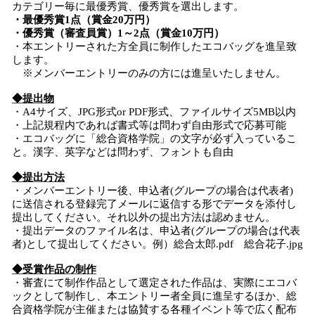
カテゴリー毎に最優秀賞、優秀賞を選出します。
・最優秀賞1点（賞金20万円）
・優秀賞（審査員賞）1～2点（賞金10万円）
・本エントリーされた方全員に制作したエコバッグを進呈致
します。
※メンバーエントリーのみの方には進呈いたしません。
◆提出物
・A4サイズ、JPG形式or PDF形式、ファイルサイズ5MB以内
・上記規程内であれば書式等は問わず自由形式で応募可能
・エコバッグに「総合資格学院」の文字が必ず入っているこ
と。漢字、英字などは問わず、フォントも自由
◆提出方法
・メンバーエントリー後、申込者(グループの場合は代表者)
に送信される登録完了メールに返信する形でデータを添付し
提出してください。それ以外の提出方法は認めません。
・提出データのファイル名は、申込者(グループの場合は代表
者)として提出してください。例）総合太郎.pdf 総合花子.jpg
◆受賞作品の制作
・審査にて制作作品として選定された作品は、実際にエコバ
ックとして制作し、本エントリー者全員に進呈するほか、総
合資格学院が主催または協賛する各種イベント等で広く配布