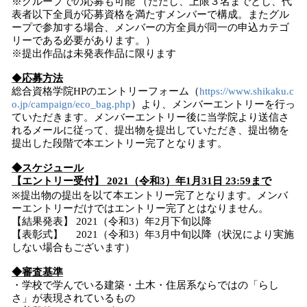
※グループでの応募も可能 （ただし、上限３名までとし、代
表者以下全員が応募資格を満たすメンバーで構成。またグル
ープで参加する場合、メンバーの方全員が同一の申込カテゴ
リーである必要があります。）
※提出作品は未発表作品に限ります
◆
応募方法
総合資格学院HPのエントリーフォーム（
https://www.shikaku.c
o.jp/campaign/eco_bag.php
）より、メンバーエントリーを行っ
ていただきます。メンバーエントリー後に当学院より送信さ
れるメールに従って、提出物を提出していただき、提出物を
提出した段階で本エントリー完了となります。
◆スケジュール
【エントリー受付】 2021（令和3）年1月31日 23:59まで
※提出物の提出を以て本エントリー完了となります。メンバ
ーエントリーだけではエントリー完了とはなりません。
【結果発表】 2021（令和3）年2月下旬以降
【表彰式】 2021（令和3）年3月中旬以降（状況により実施
しない場合もございます）
◆審査基準
・学校で学んでいる建築・土木・住居系ならではの「らし
さ」が表現されているもの