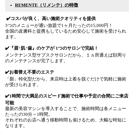
REMENTE（リメンテ）の特徴
✔️コスパが良く、高い施術クオリティを提供
3つのメニューが通い放題で1ヶ月たったの15,000円！
全国の皮膚科と提携もしているため安心して施術を受けられ
ます。
✔️『眉･肌･歯』のケアが 1つのサロンで完結！
メンテナンス型サブスクサロンだから、１ヵ所通えば顔周り
のメンテナンスが完了します。
✔️お着替え不要のエステ
「顏」特化型だから、来店時は上着を脱ぐだけで気軽に施術
が受けられます。
✔️1時間で大満足のスピード施術で仕事や予定の合間にご来店
可能
最新の美容マシンを導入することで、施術時間は各メニュー
たったの30分～1時間。
それぞれのお店へ通う移動時間も省けるため、大幅な時短に
なります。