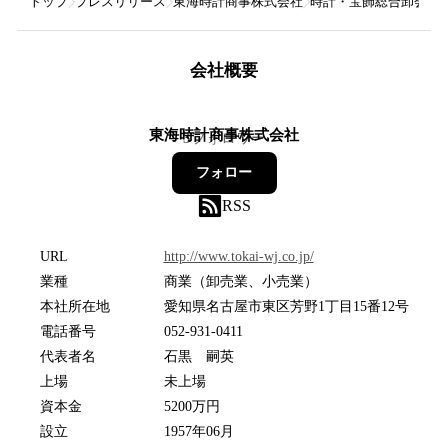
トップ
プレスリリース
東海時計商事株式会社
時計・宝飾総合卸会社の
会社概要
東海時計商事株式会社
3
フォロワー
フォロー
RSS
URL
http://www.tokai-wj.co.jp/
業種
商業（卸売業、小売業）
本社所在地
愛知県名古屋市東区芳野1丁目15番12号
電話番号
052-931-0411
代表者名
石黒 嗣英
上場
未上場
資本金
5200万円
設立
1957年06月