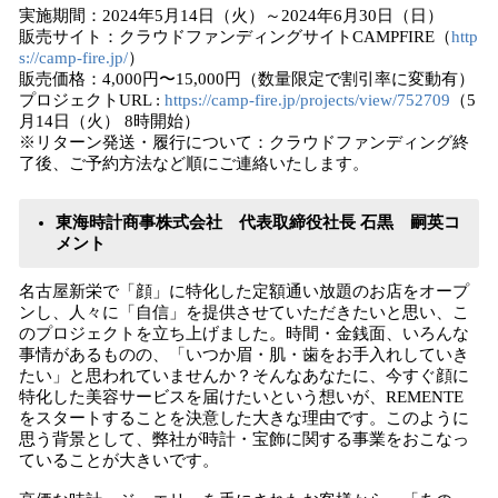
実施期間：2024年5月14日（火）～2024年6月30日（日）
販売サイト：クラウドファンディングサイトCAMPFIRE（
http
s://camp-fire.jp/
）
販売価格：4,000円〜15,000円（数量限定で割引率に変動有）
プロジェクトURL :
https://camp-fire.jp/projects/view/752709
（5
月14日（火） 8時開始）
※リターン発送・履行について：クラウドファンディング終
了後、ご予約方法など順にご連絡いたします。
東海時計商事株式会社 代表取締役社長 石黒 嗣英コ
メント
名古屋新栄で「顔」に特化した定額通い放題のお店をオープ
ンし、人々に「自信」を提供させていただきたいと思い、こ
のプロジェクトを立ち上げました。時間・金銭面、いろんな
事情があるものの、「いつか眉・肌・歯をお手入れしていき
たい」と思われていませんか？そんなあなたに、今すぐ顔に
特化した美容サービスを届けたいという想いが、REMENTE
をスタートすることを決意した大きな理由です。このように
思う背景として、弊社が時計・宝飾に関する事業をおこなっ
ていることが大きいです。