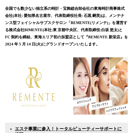
ね
！
全国でも数少ない独立系の時計・宝飾総合卸会社の東海時計商事株式
数
会社(本社: 愛知県名古屋市、代表取締役社長: 石黒 嗣英)は、メンテナ
を
ンス型フェイシャルサブスクサロン「REMENTE(リメンテ)」を運営す
読
る株式会社BIMENTE(本社:東 京都中央区、代表取締役:白坂 悠太)と
み
FC 契約を締結、東海エリア初の加盟店として『REMENTE 新栄店』を
込
2024 年 5 月 14 日(火)にグランドオープンいたします。
み
中
で
す
エステ事業に参入！トータルビューティーサポートに