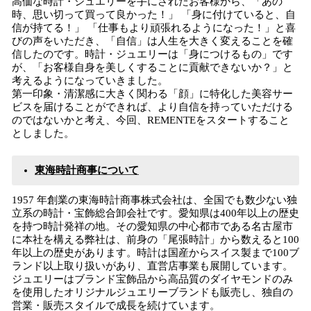
高価な時計・ジュエリーを手にされたお客様から、「あの
時、思い切って買って良かった！」 「身に付けていると、自
信が持てる！」 「仕事もより頑張れるようになった！」と喜
びの声をいただき、「自信」は人生を大きく変えることを確
信したのです。時計・ジュエリーは「身につけるもの」です
が、「お客様自身を美しくすることに貢献できないか？」と
考えるようになっていきました。
第一印象・清潔感に大きく関わる「顔」に特化した美容サー
ビスを届けることができれば、より自信を持っていただける
のではないかと考え、今回、REMENTEをスタートすること
としました。
東海時計商事について
1957 年創業の東海時計商事株式会社は、全国でも数少ない独
立系の時計・宝飾総合卸会社です。愛知県は400年以上の歴史
を持つ時計発祥の地。その愛知県の中心都市である名古屋市
に本社を構える弊社は、前身の「尾張時計」から数えると100
年以上の歴史があります。時計は国産からスイス製まで100ブ
ランド以上取り扱いがあり、直営店事業も展開しています。
ジュエリーはブランド宝飾品から高品質のダイヤモンドのみ
を使用したオリジナルジュエリーブランドも販売し、独自の
営業・販売スタイルで成長を続けています。