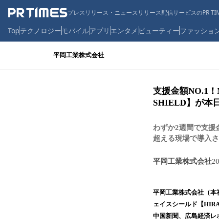
プレスリリース・ニュースリリース配信サービスのPR TIM
Top
テクノロジー
モバイル
アプリ
エンタメ
ビューティー
ファッショ
平岡工業株式会社
支援金額NO.1！
SHIELD】が
わずか2週間で支援
超える現場で導入さ
平岡工業株式会社
2
平岡工業株式会社（本
ェイスシールド【HIRA
中国新聞、広島経済レ