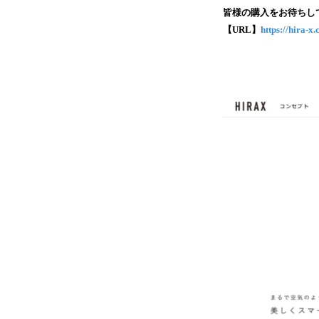
皆様の購入をお待ちし
【URL】
https://hira-x