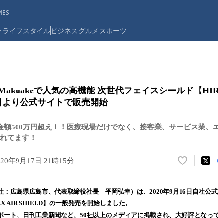
ES
ン
ライフスタイル
ビジネス
グルメ
スポーツ
Makuakeで人気の高機能 次世代フェイスシールド【HIRA
本日より公式サイトで販売開始
⾦額500万円超え！！医療現場だけでなく、接客業、サービス業、エ
れてます！
020年9月17日 21時15分
い
い
ね
社：広島県広島市、代表取締役社長 平岡弘幸）は、2020年9月16日自社公
！
X AIR SHIELD】の一般発売を開始しました。
数
ポート、日刊工業新聞など、50社以上のメディアに掲載され、大好評となっ
を