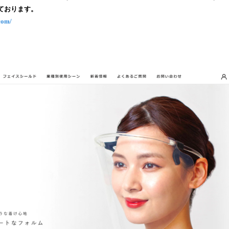
読
ております。
み
.com/
込
み
中
で
す