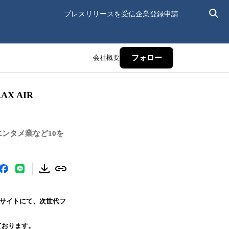
プレスリリースを受信
企業登録申請
会社概要
フォロー
X AIR
ンタメ業など10を
式サイトにて、次世代フ
ております。