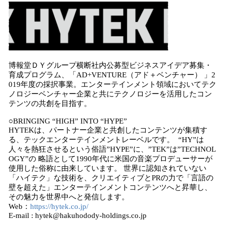
博報堂ＤＹグループ横断社内公募型ビジネスアイデア募集・
育成プログラム、「AD+VENTURE（アド＋ベンチャー） 」2
019年度の採択事業。エンターテインメント領域においてテク
ノロジーベンチャー企業と共にテクノロジーを活用したコン
テンツの共創を目指す。
○BRINGING “HIGH” INTO “HYPE”
HYTEKは、パートナー企業と共創したコンテンツが集積す
る、テックエンターテインメントレーベルです。 “HY”は
人々を熱狂させるという俗語”HYPE”に、”TEK”は”TECHNOL
OGY”の 略語として1990年代に米国の音楽プロデューサーが
使用した俗称に由来しています。 世界に認知されていない
「ハイテク」な技術を、クリエイティブとPRの力で「言語の
壁を超えた」エンターテインメントコンテンツへと昇華し、
その魅力を世界中へと発信します。
Web：
https://hytek.co.jp/
E-mail : hytek@hakuhodody-holdings.co.jp