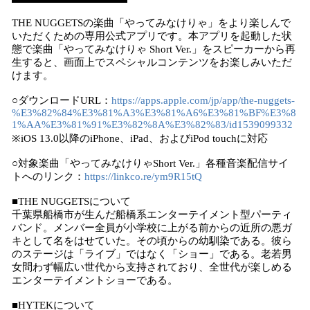
THE NUGGETSの楽曲「やってみなけりゃ」をより楽しんで
いただくための専用公式アプリです。本アプリを起動した状
態で楽曲「やってみなけりゃ Short Ver.」をスピーカーから再
生すると、画面上でスペシャルコンテンツをお楽しみいただ
けます。
○ダウンロードURL：
https://apps.apple.com/jp/app/the-nuggets-
%E3%82%84%E3%81%A3%E3%81%A6%E3%81%BF%E3%8
1%AA%E3%81%91%E3%82%8A%E3%82%83/id1539099332
※iOS 13.0以降のiPhone、iPad、およびiPod touchに対応
○対象楽曲「やってみなけりゃShort Ver.」各種音楽配信サイ
トへのリンク：
https://linkco.re/ym9R15tQ
■THE NUGGETSについて
千葉県船橋市が生んだ船橋系エンターテイメント型パーティ
バンド。メンバー全員が小学校に上がる前からの近所の悪ガ
キとして名をはせていた。その頃からの幼馴染である。彼ら
のステージは「ライブ」ではなく「ショー」である。老若男
女問わず幅広い世代から支持されており、全世代が楽しめる
エンターテイメントショーである。
■HYTEKについて