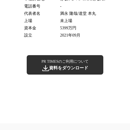
電話番号
-
代表者名
満永 隆哉/道堂 本丸
上場
未上場
資本金
5399万円
設立
2021年09月
PR TIMESのご利用について
資料をダウンロード