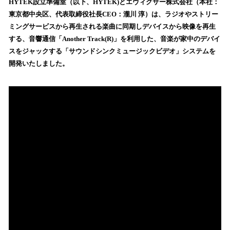
！
HYTEK設立準備室（以下、HYTEK)とエヴィクサー株式会社（本社：
数
東京都中央区、代表取締役社長CEO：瀧川 淳）は、ラジオやストリー
を
ミングサービスから再生される楽曲に同期しデバイスから映像を再生
読
する、音響通信「Another Track(R)」を利用した、音楽が家中のデバイ
み
スをジャックする「サウンドシンクミュージックビデオ」システムを
込
開発いたしました。
み
中
で
す