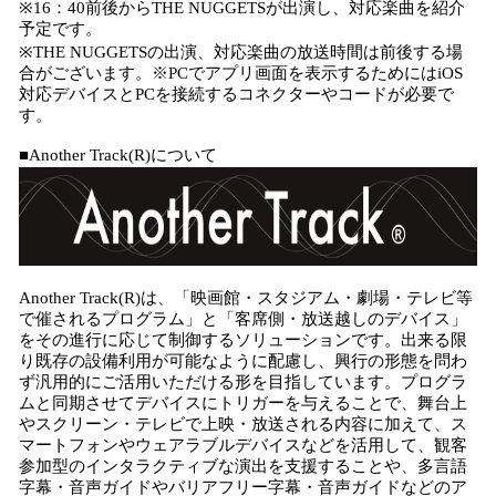
※16：40前後からTHE NUGGETSが出演し、対応楽曲を紹介
予定です。
※THE NUGGETSの出演、対応楽曲の放送時間は前後する場
合がございます。※PCでアプリ画面を表示するためにはiOS
対応デバイスとPCを接続するコネクターやコードが必要で
す。
■Another Track(R)について
Another Track(R)は、「映画館・スタジアム・劇場・テレビ等
で催されるプログラム」と「客席側・放送越しのデバイス」
をその進行に応じて制御するソリューションです。出来る限
り既存の設備利用が可能なように配慮し、興行の形態を問わ
ず汎用的にご活用いただける形を目指しています。プログラ
ムと同期させてデバイスにトリガーを与えることで、舞台上
やスクリーン・テレビで上映・放送される内容に加えて、ス
マートフォンやウェアラブルデバイスなどを活用して、観客
参加型のインタラクティブな演出を支援することや、多言語
字幕・音声ガイドやバリアフリー字幕・音声ガイドなどのア