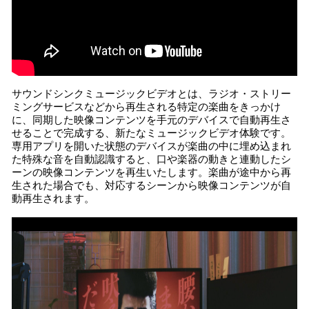
サウンドシンクミュージックビデオとは、ラジオ・ストリー
ミングサービスなどから再生される特定の楽曲をきっかけ
に、同期した映像コンテンツを手元のデバイスで自動再生さ
せることで完成する、新たなミュージックビデオ体験です。
専用アプリを開いた状態のデバイスが楽曲の中に埋め込まれ
た特殊な音を自動認識すると、口や楽器の動きと連動したシ
ーンの映像コンテンツを再生いたします。楽曲が途中から再
生された場合でも、対応するシーンから映像コンテンツが自
動再生されます。