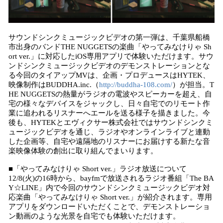
サウンドシンクミュージックビデオの第一弾は、千葉県船橋
市出身のバンドTHE NUGGETSの楽曲「やってみなけりゃ Sh
ort ver.」に対応したiOS専用アプリで体験いただけます。サウ
ンドシンクミュージックビデオのデモンストレーションとな
る今回のタイアップMVは、企画・プロデュースはHYTEK、
映像制作はBUDDHA.inc.（
http://buddha-108.com/
）が担当。T
HE NUGGETSの熱量がラジオの電波やスピーカーを超え、自
宅の様々なデバイスをジャックし、日々自宅でのリモート作
業に追われるリスナーへエールを送る様子を描きました。今
後も、HYTEKとエヴィクサー株式会社ではサウンドシンクミ
ュージックビデオを通じ、ラジオやオンラインライブと連動
した企画等、自宅や遠隔地のリスナーにお届けする新たな音
楽映像体験の創出に取り組んでまいります。
■「やってみなけりゃ Short ver.」ラジオ放送について
12/8(火)の16時から、bayfmで放送されるラジオ番組「The BA
Y☆LINE」内で今回のサウンドシンクミュージックビデオ対
応楽曲「やってみなけりゃ Short ver.」が紹介されます。専用
アプリをダウンロードいただくことで、デモンストレーショ
ン動画のような光景を自宅でも体験いただけます。