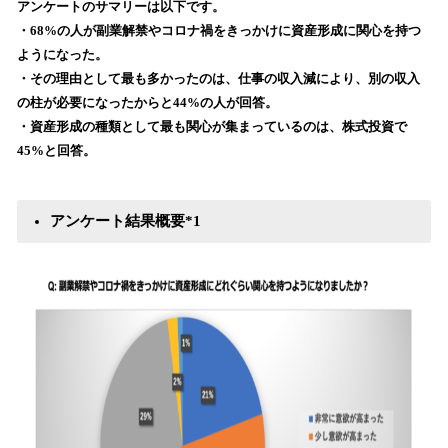
アンケートのサマリーは以下です。
み
・68%の人が副業解禁やコロナ禍をきっかけに資産形成に関心を持つ
込
ようになった。
み
・その理由として最も多かったのは、仕事の収入減により、別の収入
中
で
の柱が必要になったからと44%の人が回答。
す
・資産形成の種類として最も関心が集まっているのは、株式投資で
45%と回答。
アンケート結果概要*1