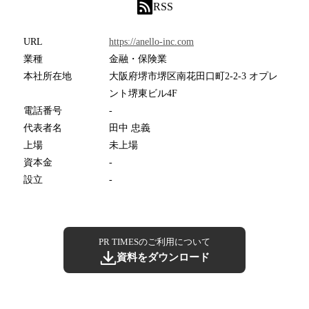
RSS
URL
https://anello-inc.com
業種
金融・保険業
本社所在地
大阪府堺市堺区南花田口町2-2-3 オプレ
ント堺東ビル4F
電話番号
-
代表者名
田中 忠義
上場
未上場
資本金
-
設立
-
PR TIMESのご利用について
資料をダウンロード