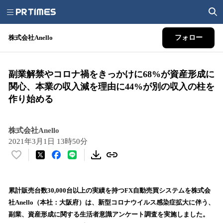
株式会社Anello
フォロー
副業解禁やコロナ禍をきっかけに68%が資産形成に
関心、本業の収入減を理由に44%が別の収入の柱を
作り始める
株式会社Anello
2021年3月1日 13時50分
い
い
ね
！
累計販売台数30,000台以上の実績を持つFX自動売買システムを株式会
数
社Anello（本社：大阪府）は、新型コロナウイルス感染症拡大に伴う、
を
副業、資産形成に関する生活者意識アンケート調査を実施しました。
読