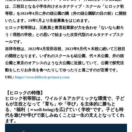
数
は、三校目となる小学生向けオルタナティブ・スクール「ヒロック初
を
等部」を2024年4月に井の頭公園の隣（井の頭公園駅の目の前）に開校
読
いたします。24年1月より生徒募集をはじめます。
み
ヒロック初等部は、元教員と教育起業家が力を合わせ「ないなら創ろ
込
う！理想の学校」との思いで始まった次世代型のオルタナティブスク
み
ールです。
中
で
吉祥寺校は、2022年4月世田谷校、2023年9月代々木校に続いて三校目
す
の開校となります。いずれのスクールも砧公園、代々木公園、井の頭
公園と東京のオアシスのような大公園に近接していて、公園で探究活
動をしたりお弁当を食べたりしてゆったりと過ごすのが定番です。
URL:
https://www.hillock-primary.com
【ヒロックの特徴】
ヒロック初等部は、ワイルド＆アカデミックな環境で、子ど
もが主役となって「育ち」や「学び」を主体的に勝ちと
る、“福利（＝well-being)を広げていく学校”です。子ども時
代を遊びや学びで楽しみぬくことは一生の支えとなってくれ
ます。