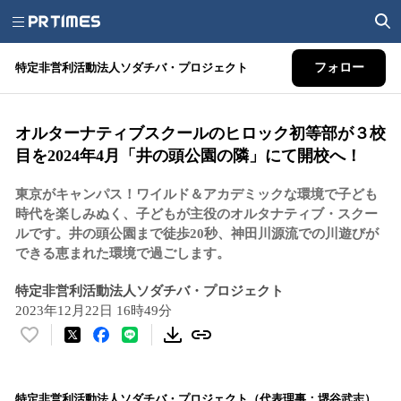
特定非営利活動法人ソダチバ・プロジェクト
フォロー
オルターナティブスクールのヒロック初等部が３校
目を2024年4月「井の頭公園の隣」にて開校へ！
東京がキャンパス！ワイルド＆アカデミックな環境で子ども
時代を楽しみぬく、子どもが主役のオルタナティブ・スクー
ルです。井の頭公園まで徒歩20秒、神田川源流での川遊びが
できる恵まれた環境で過ごします。
特定非営利活動法人ソダチバ・プロジェクト
2023年12月22日 16時49分
い
い
ね
！
特定非営利活動法人ソダチバ・プロジェクト（代表理事：堺谷武志）