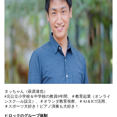
タッちゃん（萩原達也）
#元公立小学校＆中学校の教員9年間、＃教育起業（オンライ
ンスク―ル設立）、＃オランダ教育視察、＃AI＆ICT活用、
＃スポーツ大好き！ピアノ演奏も大好き！
ヒロックのグループ体制