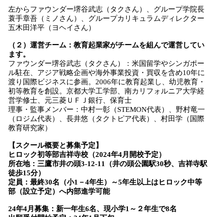
左からファウンダー堺谷武志（タクさん）、グループ学院長
蓑手章吾（ミノさん）、グループカリキュラムディレクター
五木田洋平（ヨヘイさん）
（２）運営チーム：教育起業家がチームを組んで運営してい
ます。
ファウンダー堺谷武志（タクさん）：米国留学やシンガポー
ル駐在、アジア戦略企画や海外事業投資・買収を含め10年に
渡り国際ビジネスに参画。2006年に教育起業し、幼児教育・
初等教育を創設。京都大学工学部、南カリフォルニア大学経
営学修士、元三菱ＵＦＪ銀行、保育士
理事・監事メンバー：中村一彰（STEMON代表）、野村竜一
（ロジム代表）、長井悠（タクトピア代表）、村田学（国際
教育研究家）
【スクール概要と募集予定】
ヒロック初等部吉祥寺校（2024年4月開校予定）
所在地：三鷹市井の頭3-12-11（井の頭公園駅30秒、吉祥寺駅
徒歩15分）
定員：最終30名（小1－4年生）～5年生以上はヒロック中等
部（設立予定）へ内部進学可能
24年4月募集：新一年生6名、現小学1～２年生で8名