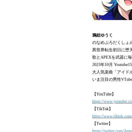
鴉紋ゆうく
のなめぷろだくしょ
異世界転生初日に堕天し
歌とAPEXを武器に毎日Yo
2023年10月 Youtu
大人気楽曲「アイドル
いま注目の男性VTub
【YouTube】
https://www.youtube
【TikTok】
https://www.tiktok.c
【Twitter】
https://twitter.com/A