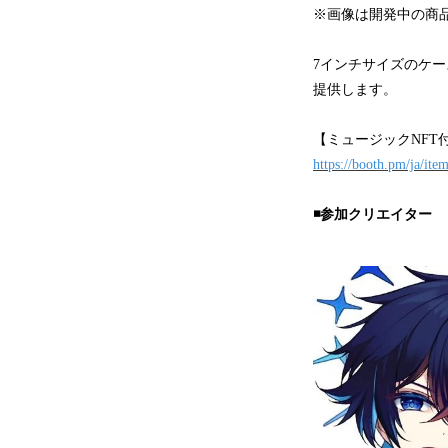
※画像は開発中の商
7インチサイズのケ
提供します。
【ミュージックNFT
https://booth.pm/ja/it
◾️参加クリエイター