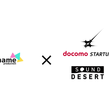
込
み
中
で
す