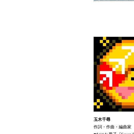
玉木千尋
作詞・作曲・編曲家