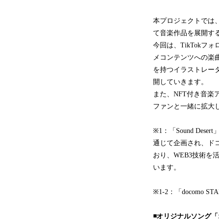
本プロジェクトでは、
て音楽作品を展開す
今回は、TikTok
メコンテンツへの楽
を持つイラストレーター
開していきます。
また、NFT付き音楽
ファンと一緒に拡大
※1：「Sound De
通じて企画され、ドコモ
おり、WEB3技術を
います。
※1-2：「docomo
◾️オリジナルソング