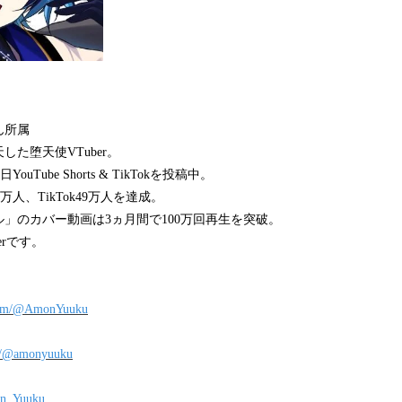
ん所属
た堕天使VTuber。
uTube Shorts & TikTokを投稿中。
be15万人、TikTok49万人を達成。
」のカバー動画は3ヵ月間で100万回再生を突破。
erです。
.com/@AmonYuuku
om/@amonyuuku
mon_Yuuku