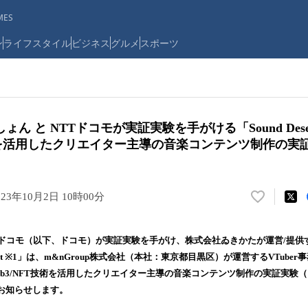
ES
ン
ライフスタイル
ビジネス
グルメ
スポーツ
ん と NTTドコモが実証実験を手がける「Sound Dese
技術を活用したクリエイター主導の音楽コンテンツ制作の実
023年10月2日 10時00分
い
い
ね
Tドコモ（以下、ドコモ）が実証実験を手がけ、株式会社ゐきかたが運営/提供す
！
esert ※1」は、m&nGroup株式会社（本社：東京都目黒区）が運営するVTub
数
b3/NFT技術を活用したクリエイター主導の音楽コンテンツ制作の実証実験
を
読
お知らせします。
み