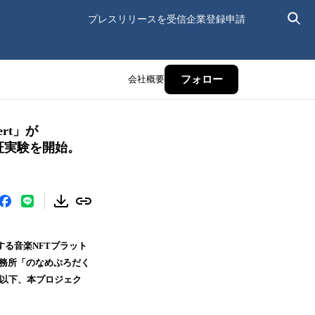
プレスリリースを受信
企業登録申請
会社概要
フォロー
rt」が
証実験を開始。
る音楽NFTプラット
er事務所「のなめぷろだく
（以下、本プロジェク