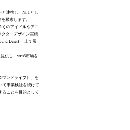
ーと連携し、NFTとし
作を模索します。
数多くのアイドルやアニ
ラクターデザイン実績
Desert 」上で展
提供し、web3市場を
（ゼロワンドライブ）」を
において事業検証を続けて
証することを目的として