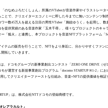
「のなめぷろだくしょん」所属のVTuberが音楽作家やイラストレータ
ることで、クリエイターエコノミーに即した今までに無いコンテンツ制
フォロワー数45万人を超える注目の男性VTuber「鴉紋ゆうく」を起用し、
曲を提供実績のある音楽作家「玉木千尋」、様々なプロジェクトのキャ
「狐火」と連携し、本プロジェクトを音楽NFTプラットフォーム「Sound 
アイテムの販売を行うことで、NFTをより身近に、分かりやすくファンに
し開拓していきます。
sert」は、ドコモグループの新事業創出コンテスト「ZERO ONE DRIVE
が運営する新規事業創出プログラム「docomo STARTUP ※1-2」
活用してクリエイターファーストな仕組み、音楽×NFTの提供価値を検
 STARTUP」は、株式会社NTTドコモの登録商標です。
「オレアラカルト」