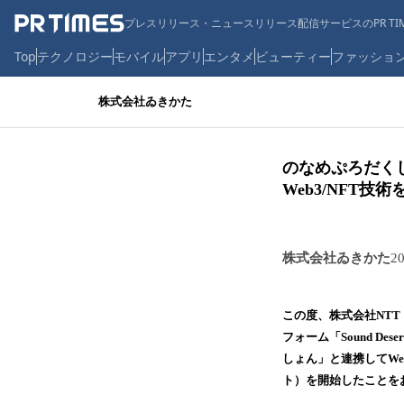
プレスリリース・ニュースリリース配信サービスのPR TIM
Top
テクノロジー
モバイル
アプリ
エンタメ
ビューティー
ファッショ
株式会社ゐきかた
のなめぷろだくしょ
Web3/NFT
株式会社ゐきかた
2
この度、株式会社NT
フォーム「Sound D
しょん」と連携してWe
ト）を開始したことを