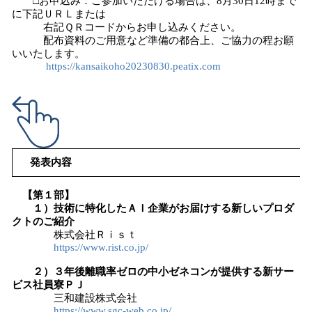
□お申込み：ご参加いただける場合は、8月30日12時まで
に下記ＵＲＬまたは
右記ＱＲコードからお申し込みください。
配布資料のご用意など準備の都合上、ご協力の程お願
いいたします。
https://kansaikoho20230830.peatix.com
発表内容
【第１部】
１）技術に特化したＡＩ企業がお届けする新しいプロダ
クトのご紹介
株式会社Ｒｉｓｔ
https://www.rist.co.jp/
２）３年後離職率ゼロの中小ゼネコンが提供する新サー
ビス社員寮ＰＪ
三和建設株式会社
https://www.sgc-web.co.jp/