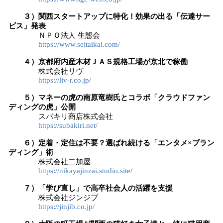
３）関西スタートアップに特化！効果の出る「伝達サー
ビス」発表
ＮＰＯ法人 生態会
https://www.seitaikai.com/
４）京都府内産木材ＪＡＳ規格工場が京北で稼働
株式会社リヴ
https://liv-r.co.jp/
５）マネーの虎の南原竜樹氏とコラボ「クラウドファン
ディングの虎」公開
スバキリ商店株式会社
https://subakiri.net/
６）定着・定住は不要？選ばれ続ける「エンタメ×ブラン
ディング」術
株式会社二加屋
https://nikayajinzai.studio.site/
７）「学び直し」で高卒社会人の活躍を支援
株式会社ジンジブ
https://jinjib.co.jp/