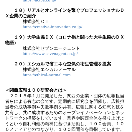
https://actbe.co.jp/
１８）リアルとオンラインを繋ぐプロフェッショナルＤ
Ｘ企業のご紹介
株式会社ＣＩ
https://creative-innovation.co.jp/
１９）大学生協ＤＸ（コロナ禍と闘った大学生協のＤＸ
物語）
株式会社セブンエージェント
https://www.sevenagent.co.jp/
２０）エシカルで省エネな空気の衛生管理を提案
株式会社エシカルノーマル
https://ethical-normal.com
＜関西広報１００研究会とは＞
２０１５年１月に発足した、関西の企業・団体の広報担当
者らによる有志の会です。定期的に研究会を開催し、広報担
当者の成功事例や失敗事例を共有。広報に関する知恵と技を
共有し、共に成功するためのオープンイノベーションとネッ
トワークの構築をしています。業界や関西全体を盛り上げよ
うという自利利他の精神に基づき活動し、１００会員、１０
０メディアとのつながり、１００回開催を目指しています。