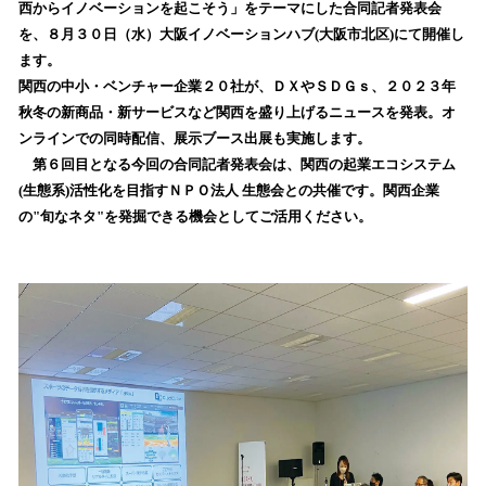
を
西からイノベーションを起こそう」をテーマにした合同記者発表会
読
を、８月３０日（水）大阪イノベーションハブ(大阪市北区)にて開催し
み
ます。
込
関西の中小・ベンチャー企業２０社が、ＤＸやＳＤＧｓ、２０２３年
み
秋冬の新商品・新サービスなど関西を盛り上げるニュースを発表。オ
中
で
ンラインでの同時配信、展示ブース出展も実施します。
す
第６回目となる今回の合同記者発表会は、関西の起業エコシステム
(生態系)活性化を目指すＮＰＯ法人 生態会との共催です。関西企業
の"旬なネタ"を発掘できる機会としてご活用ください。