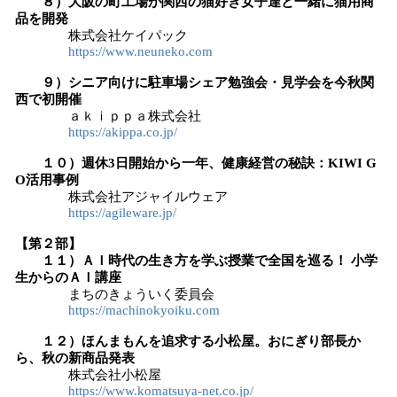
８）大阪の町工場が関西の猫好き女子達と一緒に猫用商
品を開発
株式会社ケイパック
https://www.neuneko.com
９）シニア向けに駐車場シェア勉強会・見学会を今秋関
西で初開催
ａｋｉｐｐａ株式会社
https://akippa.co.jp/
１０）週休3日開始から一年、健康経営の秘訣：KIWI G
O活用事例
株式会社アジャイルウェア
https://agileware.jp/
【第２部】
１１）ＡＩ時代の生き方を学ぶ授業で全国を巡る！ 小学
生からのＡＩ講座
まちのきょういく委員会
https://machinokyoiku.com
１２）ほんまもんを追求する小松屋。おにぎり部長か
ら、秋の新商品発表
株式会社小松屋
https://www.komatsuya-net.co.jp/