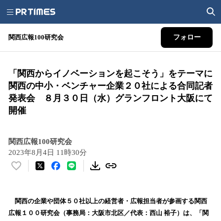
関西広報100研究会
フォロー
「関西からイノベーションを起こそう」をテーマに
関西の中小・ベンチャー企業２０社による合同記者
発表会 ８月３０日（水）グランフロント大阪にて
開催
関西広報100研究会
2023年8月4日 11時30分
い
い
ね
！
関西の企業や団体５０社以上の経営者・広報担当者が参画する関西
数
広報１００研究会（事務局：大阪市北区／代表：西山 裕子）は、「関