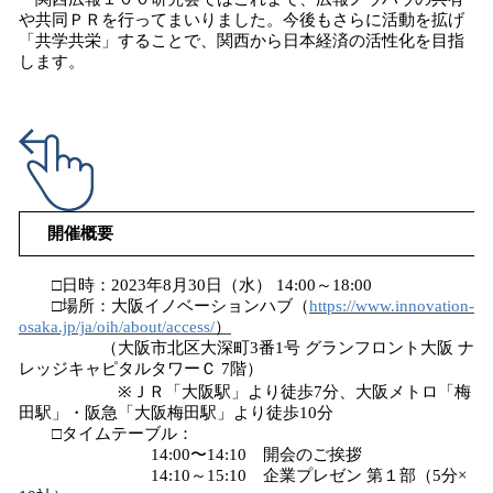
や共同ＰＲを行ってまいりました。今後もさらに活動を拡げ
「共学共栄」することで、関西から日本経済の活性化を目指
します。
開催概要
□日時：2023年8月30日（水） 14:00～18:00
□場所：大阪イノベーションハブ（
https://www.innovation-
osaka.jp/ja/oih/about/access/
）
（大阪市北区大深町3番1号 グランフロント大阪 ナ
レッジキャピタルタワーＣ 7階）
※ＪＲ「大阪駅」より徒歩7分、大阪メトロ「梅
田駅」・阪急「大阪梅田駅」より徒歩10分
□タイムテーブル：
14:00〜14:10 開会のご挨拶
14:10～15:10 企業プレゼン 第１部（5分×