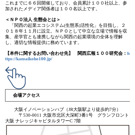
これまでに６６回開催しており、会員累計１００社以上、参
加されたメディア関係者は１００名以上です。
＜ＮＰＯ法人 生態会とは＞
「関西の起業エコシステム(生態系)活性化」を目指し、２
０１８年１１月に設立。ＮＰＯとして中立な立場で情報を収
集、産学官とも連携しながら関西の起業環境の全体を理解
し、適切な情報提供に務めています。
【本件に関するお問い合わせ先】 関西広報１００研究会：
h
ttps://kansaikoho100.jp/
会場アクセス
大阪イノベーションハブ（JR大阪駅より徒歩約7分）
〒530-0011 大阪市北区大深町3番1号 グランフロント
大阪 ナレッジキャピタルタワーC 7階