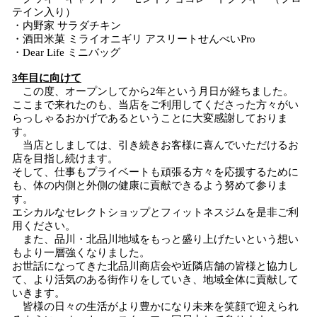
テイン入り）
・内野家 サラダチキン
・酒田米菓 ミライオニギリ アスリートせんべいPro
・Dear Life ミニバッグ
3年目に向けて
この度、オープンしてから2年という月日が経ちました。
ここまで来れたのも、当店をご利用してくださった方々がい
らっしゃるおかげであるということに大変感謝しておりま
す。
当店としましては、引き続きお客様に喜んでいただけるお
店を目指し続けます。
そして、仕事もプライベートも頑張る方々を応援するために
も、体の内側と外側の健康に貢献できるよう努めて参りま
す。
エシカルなセレクトショップとフィットネスジムを是非ご利
用ください。
また、品川・北品川地域をもっと盛り上げたいという想い
もより一層強くなりました。
お世話になってきた北品川商店会や近隣店舗の皆様と協力し
て、より活気のある街作りをしていき、地域全体に貢献して
いきます。
皆様の日々の生活がより豊かになり未来を笑顔で迎えられ