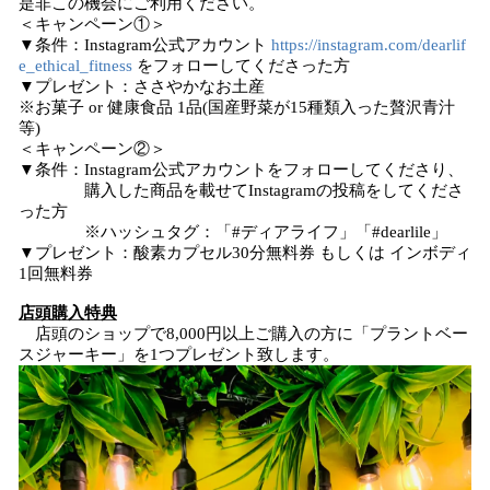
是非この機会にご利用ください。
＜キャンペーン①＞
▼条件：Instagram公式アカウント
https://instagram.com/dearlif
e_ethical_fitness
をフォローしてくださった方
▼プレゼント：ささやかなお土産
※お菓子 or 健康食品 1品(国産野菜が15種類入った贅沢青汁
等)
＜キャンペーン②＞
▼条件：Instagram公式アカウントをフォローしてくださり、
購入した商品を載せてInstagramの投稿をしてくださ
った方
※ハッシュタグ：「#ディアライフ」「#dearlile」
▼プレゼント：酸素カプセル30分無料券 もしくは インボディ
1回無料券
店頭購入特典
店頭のショップで8,000円以上ご購入の方に「プラントベー
スジャーキー」を1つプレゼント致します。