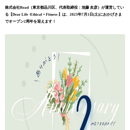
ね
！
株式会社Road（東京都品川区、代表取締役：池藤 友彦）が運営してい
数
る【Dear Life -Ethical × Fitness-】は、2023年7月1日(土)におかげさま
を
でオープン2周年を迎えます！
読
み
込
み
中
で
す