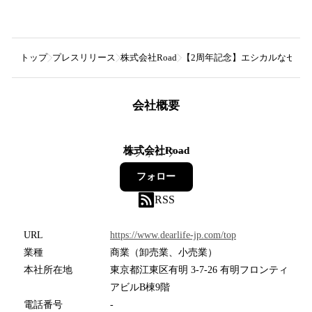
トップ
プレスリリース
株式会社Road
【2周年記念】エシカルなセレクトショ
会社概要
株式会社Road
0
フォロワー
フォロー
RSS
URL
https://www.dearlife-jp.com/top
業種
商業（卸売業、小売業）
本社所在地
東京都江東区有明 3-7-26 有明フロンティ
アビルB棟9階
電話番号
-