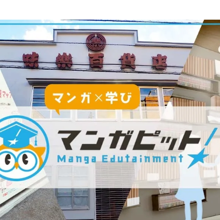
込
み
中
で
す