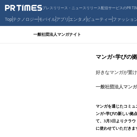
プレスリリース・ニュースリリース配信サービスのPR TIM
Top
テクノロジー
モバイル
アプリ
エンタメ
ビューティー
ファッショ
一般社団法人マンガナイト
マンガ×学びの
好きなマンガが置け
一般社団法人マンガ
マンガを通じたコミュ
ンガ×学びの新しい拠点
て、3月3日よりクラ
に使わせていただきま