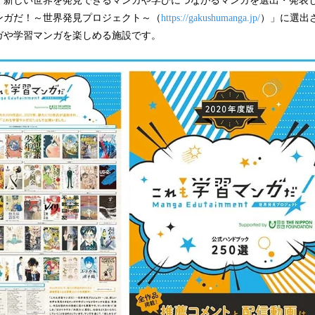
、新しい世界を発見できるマンガや学びにつながるマンガを選出・発表
ンガだ！～世界発見プロジェクト～（
https://gakushumanga.jp/
）」に選出
ガや学習マンガを楽しめる施設です。