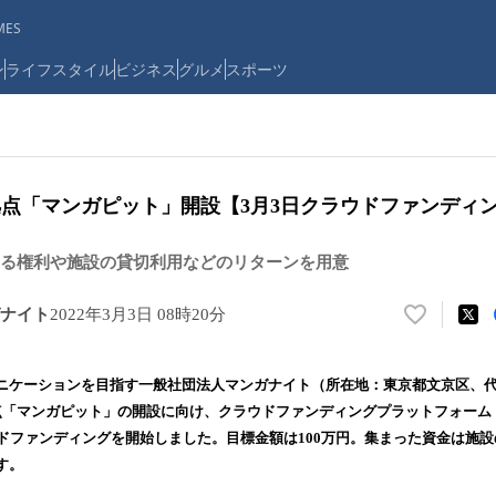
ES
ン
ライフスタイル
ビジネス
グルメ
スポーツ
拠点「マンガピット」開設【3月3日クラウドファンディ
る権利や施設の貸切利用などのリターンを用意
ナイト
2022年3月3日 08時20分
い
い
ね
ニケーションを目指す一般社団法人マンガナイト（所在地：東京都文京区、
！
「マンガピット」の開設に向け、クラウドファンディングプラットフォーム「Moti
数
ウドファンディングを開始しました。目標金額は100万円。集まった資金は施
を
読
す。
み