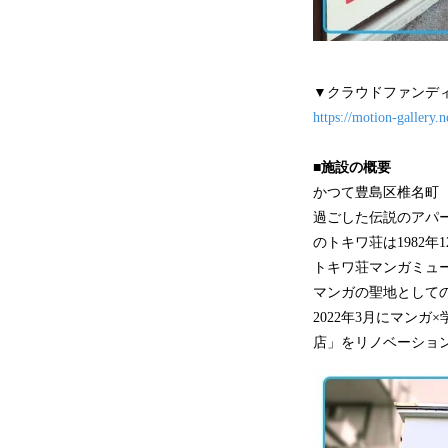
▼クラウドファンデ
https://motion-gallery.n
■施設の概要
かつて豊島区椎名町
過ごした伝説のアパ
のトキワ荘は1982
トキワ荘マンガミュ
マンガの聖地として
2022年3月にマン
店」をリノベーショ