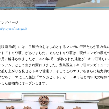
ィングページ
et/projects/mangapit
（現南長崎）には、手塚治虫をはじめとするマンガの巨匠たちが住み集
ート「トキワ荘」がありました。そんなトキワ荘は、現代マンガの原点
年12月に解体されましたが、2020年7月、解体された建物がトキワ荘通り
ージアム」として生まれ変わりました。豊島区立トキワ荘マンガミュー
の盛り上がりを見せるトキワ荘通り、そしてこのエリアをさらに魅力的
ガ×学びをテーマにした施設「マンガピット」が、トキワ荘と同年代の昭和
ンした建物内にオープンします。