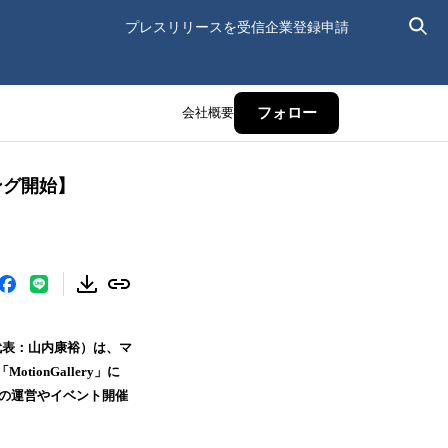
プレスリリースを受信
企業登録申請
会社概要
フォロー
ング開始】
代表：山内康裕）は、マ
onGallery」に
設の運営やイベント開催