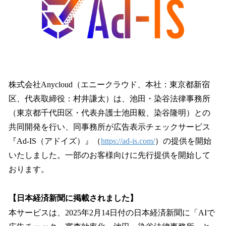
読
み
込
み
中
で
す
株式会社Anycloud（エニークラウド、本社：東京都新宿
区、代表取締役：村井謙太）は、池田・染谷法律事務所
（東京都千代田区・代表弁護士池田毅、染谷隆明）との
共同開発を行い、同事務所が広告表示チェックサービス
『Ad-IS（アドイズ）』（
https://ad-is.com/
）の提供を開始
いたしました。一部のお客様向けに先行提供を開始して
おります。
【日本経済新聞に掲載されました】
本サービスは、2025年2月14日付の日本経済新聞に「AIで