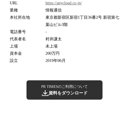
URL
https://anycloud.co.jp/
業種
情報通信
本社所在地
東京都新宿区新宿1丁目36番2号 新宿第七
葉山ビル3階
電話番号
-
代表者名
村井謙太
上場
未上場
資本金
200万円
設立
2019年06月
PR TIMESのご利用について
資料をダウンロード