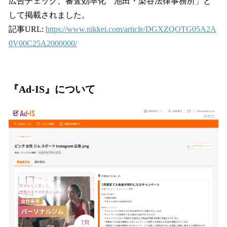
広告チェック、審査効率化 池田・染谷法律事務所」と
して掲載されました。
記事URL:
https://www.nikkei.com/article/DGXZQOTG05A2A
0V00C25A2000000/
『Ad-IS』について