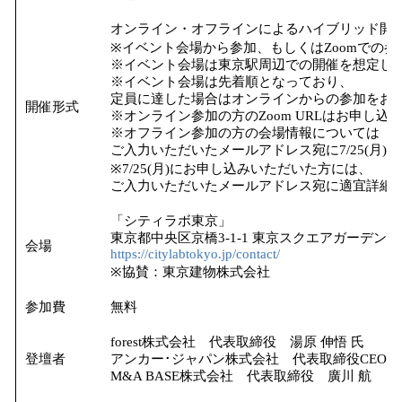
オンライン・オフラインによるハイブリッド開
※イベント会場から参加、もしくはZoomでの
※イベント会場は東京駅周辺での開催を想定し
※イベント会場は先着順となっており、
定員に達した場合はオンラインからの参加をお
開催形式
※オンライン参加の方のZoom URLはお申し
※オフライン参加の方の会場情報については
ご入力いただいたメールアドレス宛に7/25(月)
※7/25(月)にお申し込みいただいた方には、
ご入力いただいたメールアドレス宛に適宜詳細
「シティラボ東京」
東京都中央区京橋3-1-1 東京スクエアガーデン6
会場
https://citylabtokyo.jp/contact/
※協賛：東京建物株式会社
参加費
無料
forest株式会社 代表取締役 湯原 伸悟 氏
登壇者
アンカー･ジャパン株式会社 代表取締役CEO 猿
M&A BASE株式会社 代表取締役 廣川 航