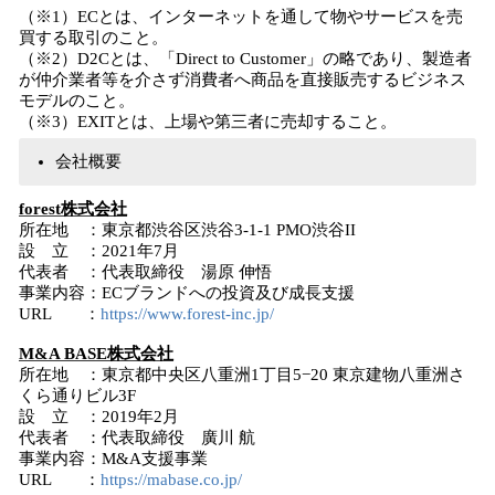
（※1）ECとは、インターネットを通して物やサービスを売
買する取引のこと。
（※2）D2Cとは、「Direct to Customer」の略であり、製造者
が仲介業者等を介さず消費者へ商品を直接販売するビジネス
モデルのこと。
（※3）EXITとは、上場や第三者に売却すること。
会社概要
forest株式会社
所在地 ：東京都渋谷区渋谷3-1-1 PMO渋谷II
設 立 ：2021年7月
代表者 ：代表取締役 湯原 伸悟
事業内容：ECブランドへの投資及び成長支援
URL ：
https://www.forest-inc.jp/
M&A BASE株式会社
所在地 ：東京都中央区八重洲1丁目5−20 東京建物八重洲さ
くら通りビル3F
設 立 ：2019年2月
代表者 ：代表取締役 廣川 航
事業内容：M&A支援事業
URL ：
https://mabase.co.jp/