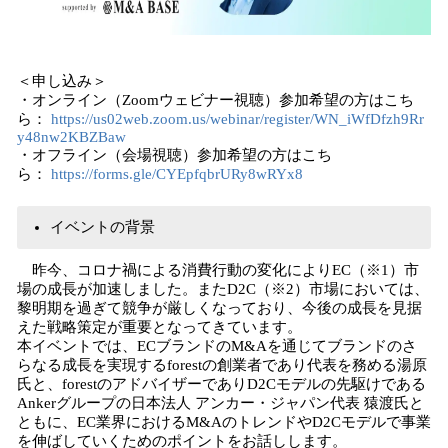
＜申し込み＞
・オンライン（Zoomウェビナー視聴）参加希望の方はこち
ら：
https://us02web.zoom.us/webinar/register/WN_iWfDfzh9Rr
y48nw2KBZBaw
・オフライン（会場視聴）参加希望の方はこち
ら：
https://forms.gle/CYEpfqbrURy8wRYx8
イベントの背景
昨今、コロナ禍による消費行動の変化によりEC（※1）市
場の成長が加速しました。またD2C（※2）市場においては、
黎明期を過ぎて競争が厳しくなっており、今後の成長を見据
えた戦略策定が重要となってきています。
本イベントでは、ECブランドのM&Aを通じてブランドのさ
らなる成長を実現するforestの創業者であり代表を務める湯原
氏と、forestのアドバイザーでありD2Cモデルの先駆けである
Ankerグループの日本法人 アンカー・ジャパン代表 猿渡氏と
ともに、EC業界におけるM&AのトレンドやD2Cモデルで事業
を伸ばしていくためのポイントをお話しします。