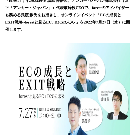
「forest」）代表取締役 湯原 伸悟氏、アンカー･ジャパン株式会社（以
読
下「アンカー・ジャパン」）代表取締役CEOで、forestのアドバイザー
み
も務める猿渡 歩氏をお招きし、オンラインイベント「ECの成長と
込
EXIT戦略 -forestと見るEC / D2Cの未来- 」を2022年7月27日（水）に開
み
催します。
中
で
す