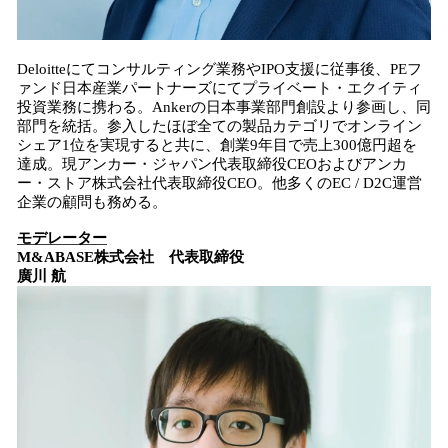
Deloitteにてコンサルティング業務やIPO支援に従事後、PEフ
ァンド日本産業パートナーズにてプライベート・エクイティ
投資業務に携わる。Ankerの日本事業部門創設より参画し、同
部門を統括。参入したほぼ全ての製品カテゴリでオンライン
シェア1位を実現すると共に、創業9年目で売上300億円超を
達成。現アンカー・ジャパン代表取締役CEOおよびアンカ
ー・ストア株式会社代表取締役CEO。他多くのEC / D2C運営
企業の顧問も務める。
モデレーター
M&ABASE株式会社 代表取締役
廣川 航