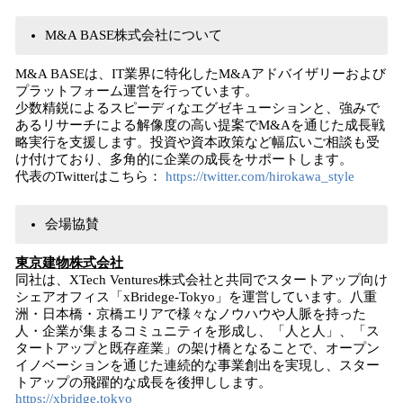
M&A BASE株式会社について
M&A BASEは、IT業界に特化したM&Aアドバイザリーおよび
プラットフォーム運営を行っています。
少数精鋭によるスピーディなエグゼキューションと、強みで
あるリサーチによる解像度の高い提案でM&Aを通じた成長戦
略実行を支援します。投資や資本政策など幅広いご相談も受
け付けており、多角的に企業の成長をサポートします。
代表のTwitterはこちら：
https://twitter.com/hirokawa_style
会場協賛
東京建物株式会社
同社は、XTech Ventures株式会社と共同でスタートアップ向け
シェアオフィス「xBridege-Tokyo」を運営しています。八重
洲・日本橋・京橋エリアで様々なノウハウや人脈を持った
人・企業が集まるコミュニティを形成し、「人と人」、「ス
タートアップと既存産業」の架け橋となることで、オープン
イノベーションを通じた連続的な事業創出を実現し、スター
トアップの飛躍的な成長を後押しします。
https://xbridge.tokyo