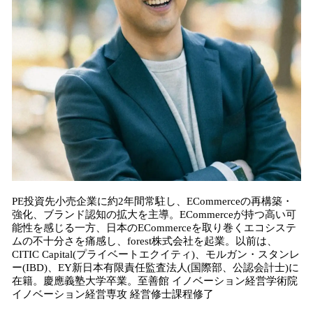
PE投資先小売企業に約2年間常駐し、ECommerceの再構築・
強化、ブランド認知の拡大を主導。ECommerceが持つ高い可
能性を感じる一方、日本のECommerceを取り巻くエコシステ
ムの不十分さを痛感し、forest株式会社を起業。以前は、
CITIC Capital(プライベートエクイティ)、モルガン・スタンレ
ー(IBD)、EY新日本有限責任監査法人(国際部、公認会計士)に
在籍。慶應義塾大学卒業。至善館 イノベーション経営学術院
イノベーション経営専攻 経営修士課程修了