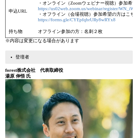
・オンライン（Zoomウェビナー視聴）参加希
https://us02web.zoom.us/webinar/register/WN_
申込URL
・オフライン（会場視聴）参加希望の方はこち
https://forms.gle/CYEpfqbrURy8wRYx8
持ち物
オフライン参加の方：名刺２枚
※内容は変更になる場合があります
登壇者
forest株式会社 代表取締役
湯原 伸悟 氏