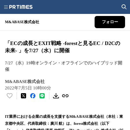
M&ABASE株式会社
フォロー
「ECの成長とEXIT戦略 -forestと見るEC / D2Cの
未来- 」を7/27（水）に開催
7/27（水）19時オンライン・オフラインでのハイブリッド開
催
M&ABASE株式会社
2022年7月5日 10時00分
い
い
ね
！
IT業界における企業の成長を支援するM&A BASE株式会社（本社：東
数
京都中央区、代表取締役：廣川 航）は、forest株式会社（以下
を