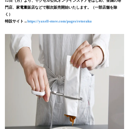
12日（月）より、ヤクセル公式オンラインストアをはじめ、全国の専
読
門店、家電量販店などで順次販売開始いたします。（一部店舗を除
み
く）
込
特設サイト→
https://yaxell-store.com/pages/retoraku
み
中
で
す