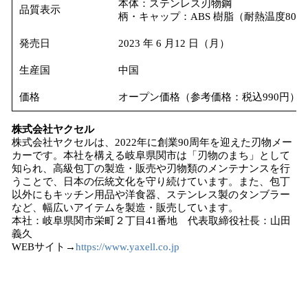
本体：ステンレス刃物鋼
品質表示
柄・キャップ：ABS 樹脂（耐熱温度80℃
発売日
2023 年 6 月12 日（月）
生産国
中国
価格
オープン価格（参考価格：税込990円）
株式会社ヤクセル
株式会社ヤクセルは、2022年に創業90周年を迎えた刃物メー
カーです。本社を構える岐阜県関市は「刃物のまち」として
知られ、高級包丁の製造・販売や刃物類のメンテナンスを行
うことで、日本の伝統文化を守り続けています。また、包丁
以外にもキッチン用品や洋食器、ステンレス製のタンブラー
など、幅広いアイテムを製造・販売しています。
本社：岐阜県関市栄町２丁目41番地 代表取締役社長：山田
義久
WEBサイト→
https://www.yaxell.co.jp