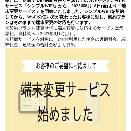
樹）は、定額で契約期間も縛りも無し！の分かりやすいWi-Fi
数
サービス「シンプルWiFi」から、2023年8月18日(金)より「端
を
末変更サービス」を開始いたしました。シンプルWiFiを契約
読
してから、Wi-Fiの使い方が変わったお客様に対し、契約プラ
み
ンはそのままで端末変更の対応を行います。
込
※契約プランを変更せずに端末変更に対応するサービスは業
み
界初。当社調べ（2023年9月時点）。
中
※類似サービスを対象に、1年間利用した場合の月額料金、端
で
末代金、違約金の合計金額より算出
す