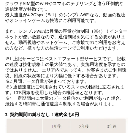
クラウドSIM型のWiFiやスマホのテザリングと違う圧倒的な
通信速度が特徴です。
最大速度が4.2Gbps（※1）のシンプルWiFiなら、動画の視聴
やオンラインゲームも快適にご利用可能です。
また、シンプルWiFiは月間の容量が無制限（※4）！インター
ネットが使い放題なので、通信制限を気にする必要がありま
せん。動画視聴やネットゲーム、ご家族でのご利用をお考え
の方など、様々な方の生活シーンでご利用いただけます。
※1 上記サービスはベストエフォート型サービスです。 記載
の速度は技術規格上の最大値であり、実施用速度を示すもの
ではありません。 エリア内であっても、お客さまのご利用環
境、回線の状況等により大幅に低下する場合があります。
※2 月間データ容量が決まっております。
※3 通信速度はご利用されているスマホの性能に左右されま
す。LTE回線を使用した場合の概算値となります。
※4 一定期間内に大量のデータ通信のご利用があった場合、
混雑する時間帯に通信速度を制限する場合があります。
3. 契約期間の縛りなし！違約金も0円