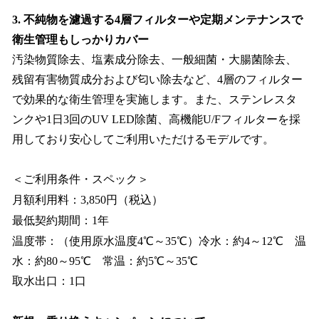
3. 不純物を濾過する4層フィルターや定期メンテナンスで
衛生管理もしっかりカバー
汚染物質除去、塩素成分除去、一般細菌・大腸菌除去、
残留有害物質成分および匂い除去など、4層のフィルター
で効果的な衛生管理を実施します。また、ステンレスタ
ンクや1日3回のUV LED除菌、高機能U/Fフィルターを採
用しており安心してご利用いただけるモデルです。
＜ご利用条件・スペック＞
月額利用料：3,850円（税込）
最低契約期間：1年
温度帯：（使用原水温度4℃～35℃）冷水：約4～12℃ 温
水：約80～95℃ 常温：約5℃～35℃
取水出口：1口