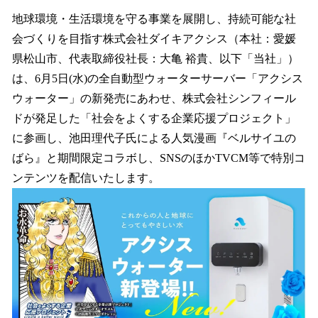
ね
！
地球環境・生活環境を守る事業を展開し、持続可能な社
数
会づくりを目指す株式会社ダイキアクシス（本社：愛媛
を
県松山市、代表取締役社長：大亀 裕貴、以下「当社」）
読
み
は、6月5日(水)の全自動型ウォーターサーバー「アクシス
込
ウォーター」の新発売にあわせ、株式会社シンフィール
み
ドが発足した「社会をよくする企業応援プロジェクト」
中
で
に参画し、池田理代子氏による人気漫画『ベルサイユの
す
ばら』と期間限定コラボし、SNSのほかTVCM等で特別コ
ンテンツを配信いたします。