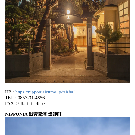
HP：
https://nipponiaizumo.jp/taisha/
TEL：0853-31-4856
FAX：0853-31-4857
NIPPONIA 出雲鷺浦 漁師町