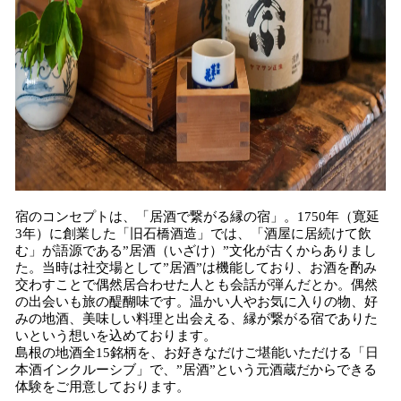
宿のコンセプトは、「居酒で繋がる縁の宿」。1750年（寛延
3年）に創業した「旧石橋酒造」では、「酒屋に居続けて飲
む」が語源である”居酒（いざけ）”文化が古くからありまし
た。当時は社交場として”居酒”は機能しており、お酒を酌み
交わすことで偶然居合わせた人とも会話が弾んだとか。偶然
の出会いも旅の醍醐味です。温かい人やお気に入りの物、好
みの地酒、美味しい料理と出会える、縁が繋がる宿でありた
いという想いを込めております。
島根の地酒全15銘柄を、お好きなだけご堪能いただける「日
本酒インクルーシブ」で、”居酒”という元酒蔵だからできる
体験をご用意しております。