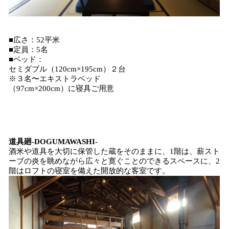
■広さ：52平米
■定員：5名
■ベッド：
セミダブル（120cm×195cm）２台
※３名〜エキストラベッド
（97cm×200cm）に寝具ご用意
道具廻-DOGUMAWASHI-
酒米や道具を大切に保管した蔵をそのままに、1階は、薪スト
ーブの炎を眺めながら広々と寛ぐことのできるスペースに、2
階はロフトの寝室を備えた開放的な客室です。