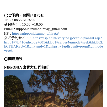
◯ご予約・お問い合わせ
TEL：0853-31-9202
受付時間：10:00〜18:00
Email：nipponia.izumohirata@gmail.com
HP：
https://nipponiaizumo.jp/hirata/
公式予約サイト：
https://asp.hotel-story.ne.jp/ver3d/planlist.asp?
hcod1=7B410&hcod2=001&LB01=server4&mode=seek&hidSEL
ECTHAKSU=1&chkymd=1&chkpsn=1&dispunit=room&clrmode
=seek
◯関連施設
NIPPONIA 出雲大社 門前町