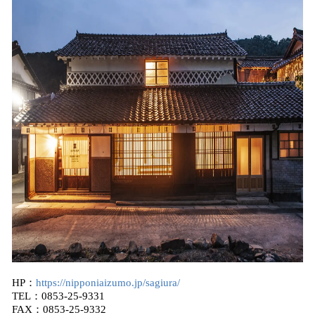
​HP：
https://nipponiaizumo.jp/sagiura/
TEL：0853-25-9331
FAX：0853-25-9332