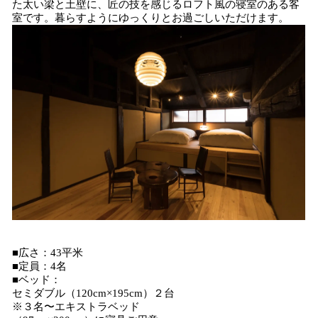
た太い梁と土壁に、匠の技を感じるロフト風の寝室のある客
室です。暮らすようにゆっくりとお過ごしいただけます。
■広さ：43平米
■定員：4名
■ベッド：
セミダブル（120cm×195cm）２台
※３名〜エキストラベッド