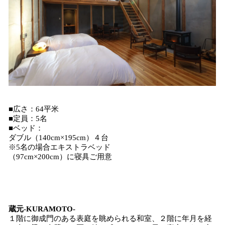
■広さ：64平米
■定員：5名
■ベッド：
ダブル（140cm×195cm）４台
※5名の場合エキストラベッド
（97cm×200cm）に寝具ご用意
蔵元-KURAMOTO-
１階に御成門のある表庭を眺められる和室、２階に年月を経