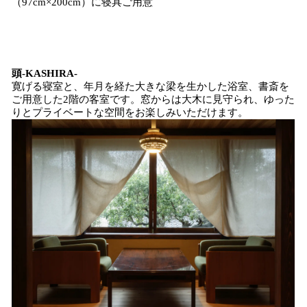
（97cm×200cm）に寝具ご用意
頭-KASHIRA-
寛げる寝室と、年月を経た大きな梁を生かした浴室、書斎を
ご用意した2階の客室です。窓からは大木に見守られ、ゆった
りとプライベートな空間をお楽しみいただけます。