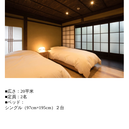
■広さ：20平米
■定員：2名
■ベッド：
シングル（97cm×195cm）２台