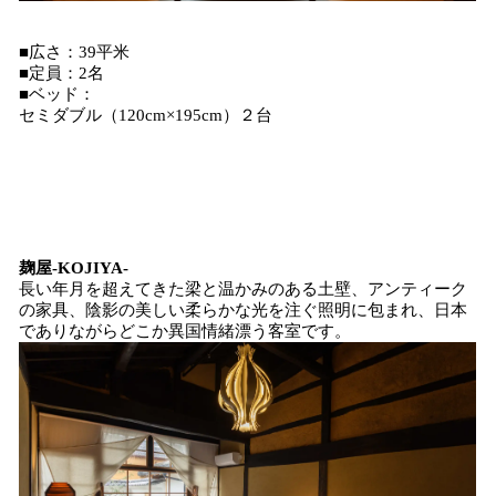
■広さ：39平米
■定員：2名
■ベッド：
セミダブル（120cm×195cm）２台
麹屋-KOJIYA-
長い年月を超えてきた梁と温かみのある土壁、アンティーク
の家具、陰影の美しい柔らかな光を注ぐ照明に包まれ、日本
でありながらどこか異国情緒漂う客室です。