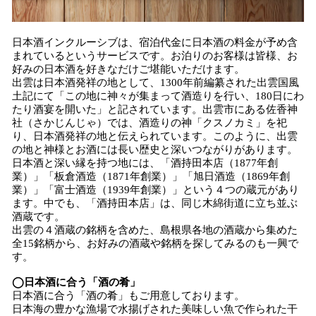
日本酒インクルーシブは、宿泊代金に日本酒の料金が予め含
まれているというサービスです。お泊りのお客様は皆様、お
好みの日本酒を好きなだけご堪能いただけます。
出雲は日本酒発祥の地として、1300年前編纂された出雲国風
土記にて「この地に神々が集まって酒造りを行い、180日にわ
たり酒宴を開いた」と記されています。出雲市にある佐香神
社（さかじんじゃ）では、酒造りの神「クスノカミ」を祀
り、日本酒発祥の地と伝えられています。このように、出雲
の地と神様とお酒には長い歴史と深いつながりがあります。
日本酒と深い縁を持つ地には、「酒持田本店（1877年創
業）」「板倉酒造（1871年創業）」「旭日酒造（1869年創
業）」「富士酒造（1939年創業）」という４つの蔵元があり
ます。中でも、「酒持田本店」は、同じ木綿街道に立ち並ぶ
酒蔵です。
出雲の４酒蔵の銘柄を含めた、島根県各地の酒蔵から集めた
全15銘柄から、お好みの酒蔵や銘柄を探してみるのも一興で
す。
◯日本酒に合う「酒の肴」
日本酒に合う「酒の肴」もご用意しております。
日本海の豊かな漁場で水揚げされた美味しい魚で作られた干