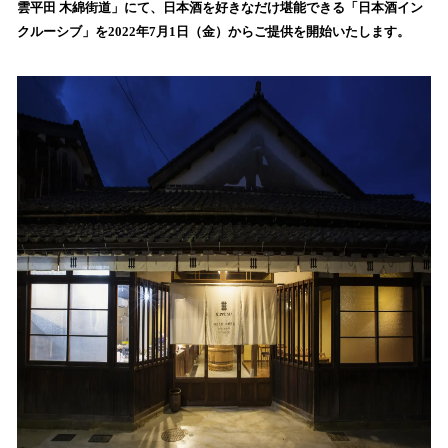
を
雲平田 木綿街道」にて、日本酒を好きなだけ堪能できる「日本酒イン
読
クルーシブ」を2022年7月1日（金）からご提供を開始いたします。
み
込
み
中
で
す