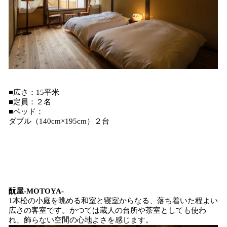
■広さ：15平米
■定員：２名
■ベッド：
ダブル（140cm×195cm）２台
酛屋-MOTOYA-
1本松の小庭を眺める和室と寝室からなる、落ち着いた程よい
広さの客室です。かつては蔵人の台所や茶室としても使わ
れ、飾らない空間の心地よさを感じます。