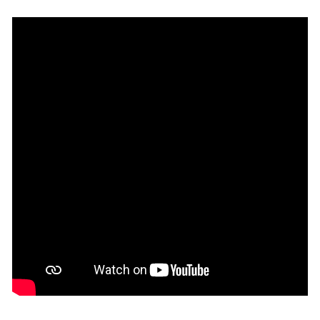
み
込
み
中
で
す