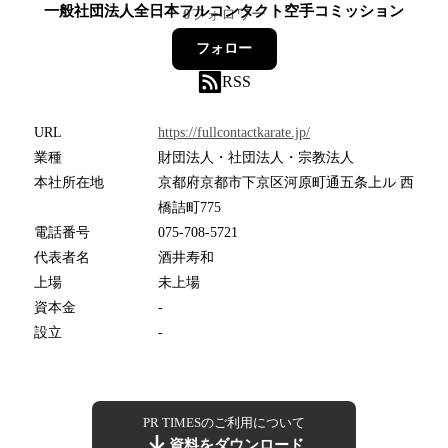
一般社団法人全日本フルコンタクト空手コミッション
0
フォロワー
フォロー
RSS
URL
https://fullcontactkarate.jp/
業種
財団法人・社団法人・宗教法人
本社所在地
京都府京都市下京区河原町通五条上ル 西
橋詰町775
電話番号
075-708-5721
代表者名
酒井寿和
上場
未上場
資本金
-
設立
-
PR TIMESのご利用について
資料をダウンロード