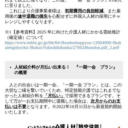
れまで以上に強くなり、この度、『一期一会 プラン』の導入
に至りました。
これにより介護事業者様は、
初期費用の負担軽減
、また雇
用後の
途中退職の損失
を心配せずに外国人人材の採用にチャ
レンジしやすくなります。
※1【参考資料】2025 年に向けた介護人材にかかる需給推計
（確定値）について
https://www.mhlw.go.jp/file/04-Houdouhappyou-12004000-Shak
aiengokyoku-Shakai-Fukushikibanka/270624houdou.pdf_2.pdf
人材紹介料が月払い出来る！ 『一期一会 プラン』
の概要
人との出会いは一期一会。「一期一会 プラン」とは、この
大切なご縁を繋いでいくため、特定技能介護ではこれまでな
かった人材紹介料を
「月払い」
で採用できるプランです。そ
して万が一お支払期間中に退職した場合は、
次月からのお支
払いは不要
となります。※2022年10月31日から新規契約開始
いたします。