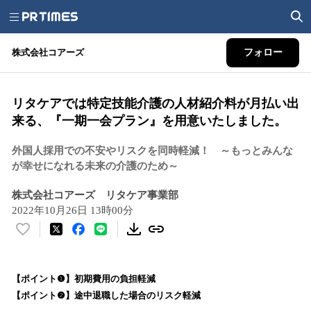
株式会社コアーズ
フォロー
リタケアでは特定技能介護の人材紹介料が月払い出
来る、『一期一会プラン』を用意いたしました。
外国人採用での不安やリスクを同時軽減！ ～もっとみんな
が幸せになれる未来の介護のため～
株式会社コアーズ リタケア事業部
2022年10月26日 13時00分
い
い
ね
！
【ポイント❶】初期費用の負担軽減
数
【ポイント❷】途中退職した場合のリスク軽減
を