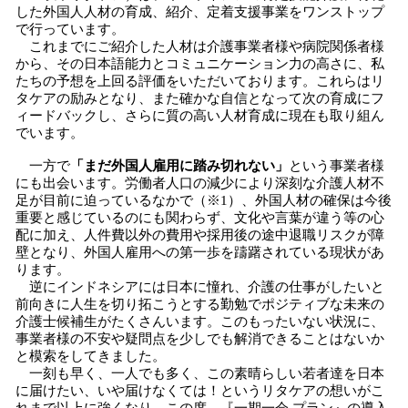
した外国人人材の育成、紹介、定着支援事業をワンストップ
で行っています。
これまでにご紹介した人材は介護事業者様や病院関係者様
から、その日本語能力とコミュニケーション力の高さに、私
たちの予想を上回る評価をいただいております。これらはリ
タケアの励みとなり、また確かな自信となって次の育成にフ
ィードバックし、さらに質の高い人材育成に現在も取り組ん
でいます。
一方で
「まだ外国人雇用に踏み切れない」
という事業者様
にも出会います。労働者人口の減少により深刻な介護人材不
足が目前に迫っているなかで（※1）、外国人材の確保は今後
重要と感じているのにも関わらず、文化や言葉が違う等の心
配に加え、人件費以外の費用や採用後の途中退職リスクが障
壁となり、外国人雇用への第一歩を躊躇されている現状があ
ります。
逆にインドネシアには日本に憧れ、介護の仕事がしたいと
前向きに人生を切り拓こうとする勤勉でポジティブな未来の
介護士候補生がたくさんいます。このもったいない状況に、
事業者様の不安や疑問点を少しでも解消できることはないか
と模索をしてきました。
一刻も早く、一人でも多く、この素晴らしい若者達を日本
に届けたい、いや届けなくては！というリタケアの想いがこ