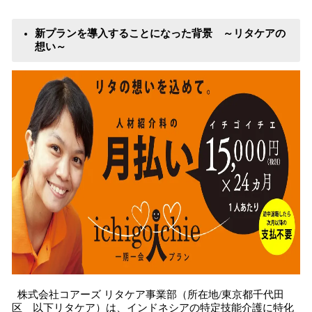
読
み
新プランを導入することになった背景 ～リタケアの
込
想い～
み
中
で
す
株式会社コアーズ リタケア事業部（所在地/東京都千代田
区 以下リタケア）は、インドネシアの特定技能介護に特化