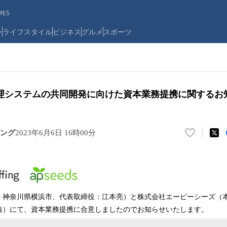
ES
ン
ライフスタイル
ビジネス
グルメ
スポーツ
理システムの共同開発に向けた資本業務提携に関するお
ング
2023年6月6日 16時00分
い
い
ね
！
数
を
：神奈川県横浜市、代表取締役：江本亮）と株式会社エーピーシーズ（
読
典）にて、資本業務提携に合意しましたのでお知らせいたします。
み
込