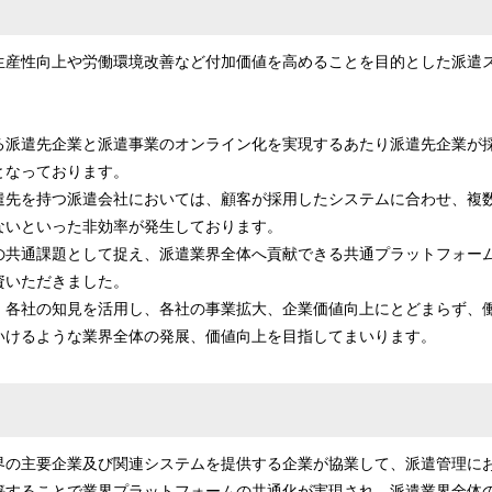
み
中
で
生産性向上や労働環境改善など付加価値を高めることを目的とした派遣
す
。
る派遣先企業と派遣事業のオンライン化を実現するあたり派遣先企業が
となっております。
遣先を持つ派遣会社においては、顧客が採用したシステムに合わせ、複
ないといった非効率が発生しております。
の共通課題として捉え、派遣業界全体へ貢献できる共通プラットフォー
資いただきました。
、各社の知見を活用し、各社の事業拡大、企業価値向上にとどまらず、
いけるような業界全体の発展、価値向上を目指してまいります。
界の主要企業及び関連システムを提供する企業が協業して、派遣管理に
築することで業界プラットフォームの共通化が実現され、派遣業界全体