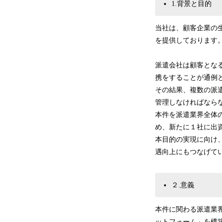
1.背景と目的
当社は、顧客企業の
を提供しております
派遣会社は顧客とな
携をすることが通例
その結果、複数の派
管理しなければなら
本件を派遣業界全体
め、新たに１社に出
本目的の実現に向け
遇向上にもつなげて
２.意義
本件に関わる派遣業
ットフォーム」を構