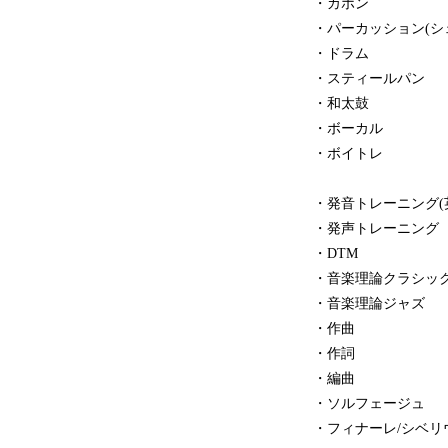
・カホン
・パーカッション(シ
・ドラム
・スティールパン
・和太鼓
・ボーカル
・ボイトレ
・発音トレーニング
・発声トレーニング
・DTM
・音楽理論クラシッ
・音楽理論ジャズ
・作曲
・作詞
・編曲
・ソルフェージュ
・フィナーレ/シベリ