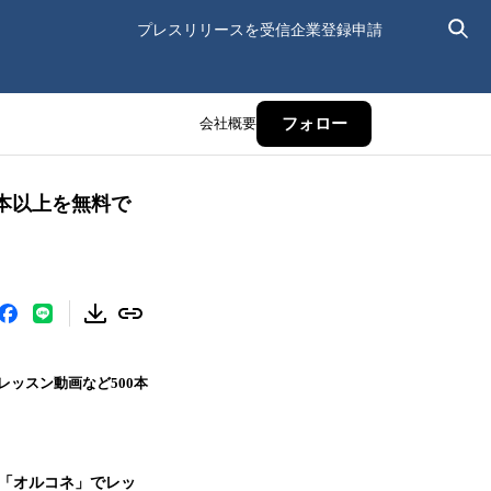
プレスリリースを受信
企業登録申請
会社概要
フォロー
0本以上を無料で
ッスン動画など500本
室「オルコネ」でレッ