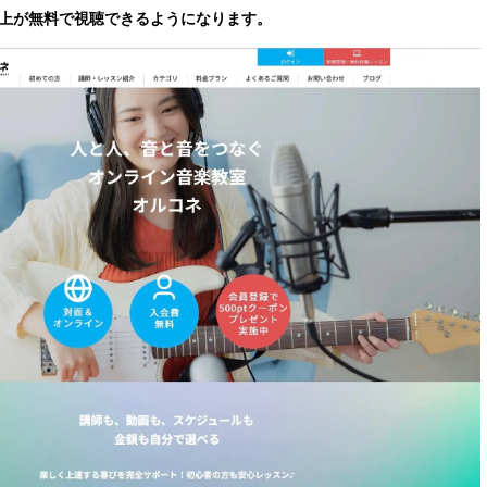
込
以上が無料で視聴できるようになります。
み
中
で
す