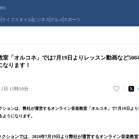
ES
ン
ライフスタイル
ビジネス
グルメ
スポーツ
室「オルコネ」では7月19日よりレッスン動画など50
になります！
11日 11時10分
い
い
ね
クションは、弊社が運営するオンライン音楽教室「オルコネ」で7月19日よりレ
！
るようになります。
数
を
読
クションでは、2024年7月19日より弊社が運営するオンライン音楽教
み