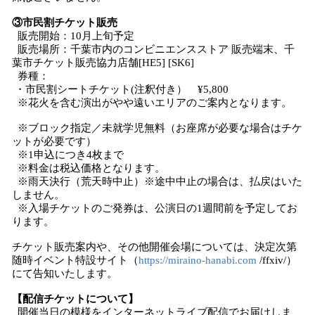
③市民割チケット販売
販売開始：10月上旬予定
販売場所：千葉市内のコンビニエンスストア 販売端末、千
葉市チケット販売協力店舗[HE5] [SK6]
券種：
・市民割シートチケット(注釈付き） ¥5,800
※花火を含む演出がやや遠いエリアのご案内となります。
※ブロック指定／未就学児無料（お座席が必要な場合はチケ
ットが必要です）
※1申込につき4枚まで
※料金は税込価格となります。
※雨天決行（荒天時中止）※途中中止の場合は、払戻はいた
しません。
※入場チケットのご発券は、公演日の1週間前を予定してお
ります。
チケット販売案内や、その他開催会場については、決定次第
随時イベント特設サイト（
https://miraino-hanabi.com
/ffxiv/）
にて告知いたします。
【配信チケットについて】
開催当日の模様をインターネットライブ配信でお届けしま