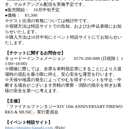
す。マルチアングル配信を実施予定です。
●販売開始： 10月中旬予定
●価格： ¥3,300
※ゲスト出演の有無については検討中です。
※視聴方法は特設サイトでの告知、およびお申込者様にお知
らせいたします。
※購入方法は10月中旬にイベント特設サイトにてお知らせい
たします。
【チケットに関するお問合せ】
キョードーインフォメーション 0570-200-888 (日祝除く 1
1:00~18:00)
※開催に際しては、全席を有料指定席にすることにより入退
場時の混乱を最小限に抑え、安心安全な運営を行います。
※天候や地震の発生によってやむを得ずイベントを中止・中
断する場合がございます所轄の警察・消防の指示を仰ぎお客
様の安全を第一に考えます。
【主催】
「ファイナルファンタジーXIV 10th ANNIVERSARY FIREWO
RKS & MUSIC」実行委員会
【イベント特設サイト】
https://miraino-hanabi.com
/ffxiv/