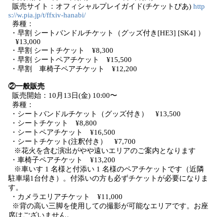
販売サイト：オフィシャルプレイガイド(チケットぴあ)
http
s://w.pia.jp/t/ffxiv-hanabi/
券種：
・早割 シートバンドルチケット（グッズ付き[HE3] [SK4] ）
¥13,000
・早割 シートチケット ¥8,300
・早割 シートペアチケット ¥15,500
・早割 車椅子ペアチケット ¥12,200
②一般販売
販売開始：10月13日(金) 10:00〜
券種：
・シートバンドルチケット（グッズ付き） ¥13,500
・シートチケット ¥8,800
・シートペアチケット ¥16,500
・シートチケット(注釈付き） ¥7,700
※花火を含む演出がやや遠いエリアのご案内となります
・車椅子ペアチケット ¥13,200
※車いす 1 名様と付添い 1 名様のペアチケットです（近隣
駐車場1台付き）。付添いの方も必ずチケットが必要になりま
す。
・カメラエリアチケット ¥11,000
※背の高い三脚を使用しての撮影が可能なエリアです。お座
席はございません。