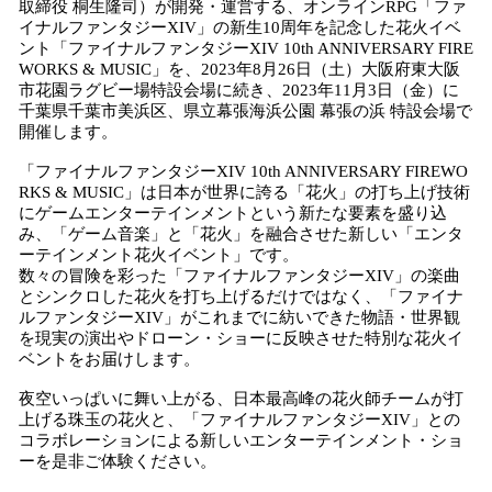
取締役 桐⽣隆司）が開発・運営する、オンラインRPG「ファ
イナルファンタジーXIV」の新生10周年を記念した花火イベ
ント「ファイナルファンタジーXIV 10th ANNIVERSARY FIRE
WORKS & MUSIC」を、2023年8月26日（土）大阪府東大阪
市花園ラグビー場特設会場に続き、2023年11月3日（金）に
千葉県千葉市美浜区、県立幕張海浜公園 幕張の浜 特設会場で
開催します。
「ファイナルファンタジーXIV 10th ANNIVERSARY FIREWO
RKS & MUSIC」は日本が世界に誇る「花火」の打ち上げ技術
にゲームエンターテインメントという新たな要素を盛り込
み、「ゲーム音楽」と「花火」を融合させた新しい「エンタ
ーテインメント花火イベント」です。
数々の冒険を彩った「ファイナルファンタジーXIV」の楽曲
とシンクロした花火を打ち上げるだけではなく、「ファイナ
ルファンタジーXIV」がこれまでに紡いできた物語・世界観
を現実の演出やドローン・ショーに反映させた特別な花火イ
ベントをお届けします。
夜空いっぱいに舞い上がる、日本最高峰の花火師チームが打
上げる珠玉の花火と、「ファイナルファンタジーXIV」との
コラボレーションによる新しいエンターテインメント・ショ
ーを是非ご体験ください。