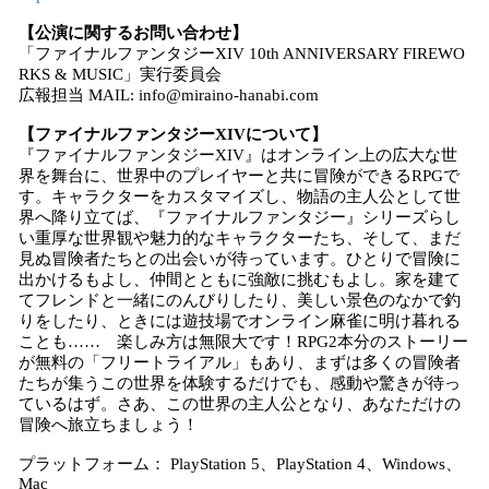
【公演に関するお問い合わせ】
「ファイナルファンタジーXIV 10th ANNIVERSARY FIREWO
RKS & MUSIC」実行委員会
広報担当 MAIL: info@miraino-hanabi.com
【ファイナルファンタジーXIVについて】
『ファイナルファンタジーXIV』はオンライン上の広大な世
界を舞台に、世界中のプレイヤーと共に冒険ができるRPGで
す。キャラクターをカスタマイズし、物語の主人公として世
界へ降り立てば、『ファイナルファンタジー』シリーズらし
い重厚な世界観や魅力的なキャラクターたち、そして、まだ
見ぬ冒険者たちとの出会いが待っています。ひとりで冒険に
出かけるもよし、仲間とともに強敵に挑むもよし。家を建て
てフレンドと一緒にのんびりしたり、美しい景色のなかで釣
りをしたり、ときには遊技場でオンライン麻雀に明け暮れる
ことも…… 楽しみ方は無限大です！RPG2本分のストーリー
が無料の「フリートライアル」もあり、まずは多くの冒険者
たちが集うこの世界を体験するだけでも、感動や驚きが待っ
ているはず。さあ、この世界の主人公となり、あなただけの
冒険へ旅立ちましょう！
プラットフォーム： PlayStation 5、PlayStation 4、Windows、
Mac