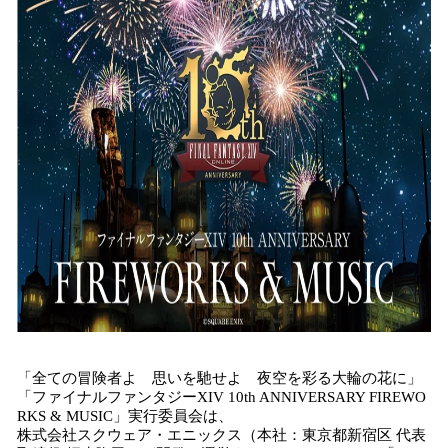
！
数
を
読
み
込
み
中
で
す
「全ての冒険者よ 思いを馳せよ 夜空を彩る大輪の花に」
「ファイナルファンタジーXIV 10th ANNIVERSARY FIREWO
RKS & MUSIC」実行委員会は、
株式会社スクウェア・エニックス（本社：東京都新宿区 代表