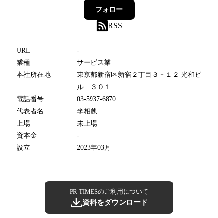
フォロー
RSS
URL
-
業種
サービス業
本社所在地
東京都新宿区新宿２丁目３－１２ 光和ビ
ル ３０１
電話番号
03-5937-6870
代表者名
李相麒
上場
未上場
資本金
-
設立
2023年03月
PR TIMESのご利用について
資料をダウンロード