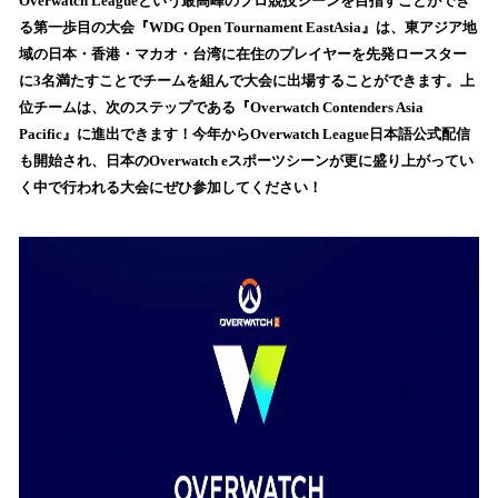
！
Overwatch Leagueという最高峰のプロ競技シーンを目指すことができ
数
る第一歩目の大会『WDG Open Tournament EastAsia』は、東アジア地
を
域の日本・香港・マカオ・台湾に在住のプレイヤーを先発ロースター
読
に3名満たすことでチームを組んで大会に出場することができます。上
み
位チームは、次のステップである『Overwatch Contenders Asia
込
Pacific』に進出できます！今年からOverwatch League日本語公式配信
み
も開始され、日本のOverwatch eスポーツシーンが更に盛り上がってい
中
で
く中で行われる大会にぜひ参加してください！
す