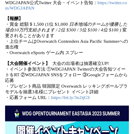
WDGJAPAN公式Twitter 大会・イベント告知：
https://twitter.co
m/WDGJAPAN
【報酬】
・賞金 総額＄1,500 (1位 $1,000
日本地域のチームが優勝した
場合10万円支給されます / 2位 $300 / 3位 $100 / 4位 $100 )
変
更されることがあります
・上位チームはOverwatch Contenders Asia Pacific Summerへの
進出権
・Overwatch eSports ゲーム内 スプレー
【大会開催イベント】
大会の出場者は抽選確立UP!
・イベント参加方法 ①WDGJAPAN Twitterの大会告知ツイー
トをRT ②WDGJAPAN SNSをフォロー ③Googleフォームから
応募
・プレゼント商品 韓国限定 Overwatch レッキングボールプラ
モデルを抽選3名様にプレゼント イベント詳細
・応募フォーム URL：
https://bit.ly/3n2tjGS