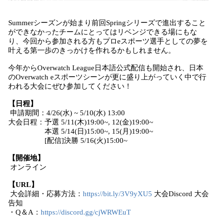
Summerシーズンが始まり前回Springシリーズで進出すること
ができなかったチームにとってはリベンジできる場にもな
り、今回から参加される方もプロeスポーツ選手としての夢を
叶える第一歩のきっかけを作れるかもしれません。
今年からOverwatch League日本語公式配信も開始され、日本
のOverwatch eスポーツシーンが更に盛り上がっていく中で行
われる大会にぜひ参加してください！
【日程】
申請期間：4/26(水) ~ 5/10(水) 13:00
大会日程：予選 5/11(木)19:00~, 12(金)19:00~
本選 5/14(日)15:00~, 15(月)19:00~
[配信]決勝 5/16(火)15:00~
【開催地】
オンライン
【URL】
大会詳細・応募方法：
https://bit.ly/3V9yXU5
大会Discord 大会
告知
・Q＆A：
https://discord.gg/cjWRWEuT