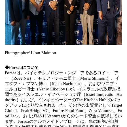
Photographer/ Liran Maimon
◆Forseaについて
Forseaは、バイオテクノロジーエンジニアであるロイ・ニア
ー（Roee Nir）、モリア・シモニ博士（Moria Shimoni）、イ
フタフ・ナフマン博士（Iftach Nachman）、およびヤニブ・
エルコビー博士（Yaniv Elkouby）が、イスラエルの政府系機
関であるイスラエル・イノベーション庁（Israel Innovation Au
thority）および、インキュベーターのThe Kitchen Hub のバッ
クアップにより設立されました。その他の出資元としてTarget
Global、PeakBridge VC、Future Food Fund、Zora Ventures、Fo
odHack、およびM&H Venturesからのシード資金を獲得してい
ます。Forseaのオルガノイドアプローチは、魚の細胞が自然
な脂肪と筋肉の組成を持つ三次元組織構造を自発的に形成す