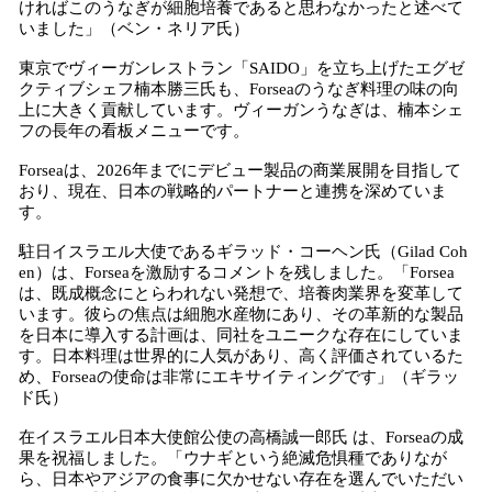
ければこのうなぎが細胞培養であると思わなかったと述べて
いました」（ベン・ネリア氏）
東京でヴィーガンレストラン「SAIDO」を立ち上げたエグゼ
クティブシェフ楠本勝三氏も、Forseaのうなぎ料理の味の向
上に大きく貢献しています。ヴィーガンうなぎは、楠本シェ
フの長年の看板メニューです。
Forseaは、2026年までにデビュー製品の商業展開を目指して
おり、現在、日本の戦略的パートナーと連携を深めていま
す。
駐日イスラエル大使であるギラッド・コーヘン氏（Gilad Coh
en）は、Forseaを激励するコメントを残しました。「Forsea
は、既成概念にとらわれない発想で、培養肉業界を変革して
います。彼らの焦点は細胞水産物にあり、その革新的な製品
を日本に導入する計画は、同社をユニークな存在にしていま
す。日本料理は世界的に人気があり、高く評価されているた
め、Forseaの使命は非常にエキサイティングです」（ギラッ
ド氏）
在イスラエル日本大使館公使の高橋誠一郎氏 は、Forseaの成
果を祝福しました。「ウナギという絶滅危惧種でありなが
ら、日本やアジアの食事に欠かせない存在を選んでいただい