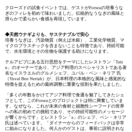
クローズドの試食イベントでは、ゲストがForseaの培養うな
ぎのフィレを初めて味わいました。伝統的なうなぎの風味と
滑らかで柔らかい食感を再現しています。
◆天然ウナギよりも、サステナブルで安心
培養うなぎは、汚染物質（例えば水銀）、工業化学物質、マ
イクロプラスチックを含まないことも特徴であり、持続可能
で、水生環境とその生物を保護する助けになります。
テルアビブにある五行思想をテーマにしたレストラン「Taiz
u」のオーナーであり、アジア料理のスペシャリストである著
名なイスラエルのグルメシェフ、ユバル・ベン・ネリア 氏
（Yuval Ben Neriah）が、日本料理の本格的な風味と感覚的な
特徴を捉えるための最終調整に重要な役割を果たしました。
「多くの年数をかけてアジア料理で食通を魅了してきたシェ
フとして、このForseaとのプロジェクトは特に興奮していま
す。なぜなら、これが未来の食材と細胞性シーフードの世界
への私の初めての挑戦であり、その持続可能性のメッセージ
が響くからです」とレストラン「a」のシェフ、ベン・ネリア
氏は述べています。「ダイナーからのフィードバックは非常
に励みになりました。何人かのゲストは、事前に説明されな