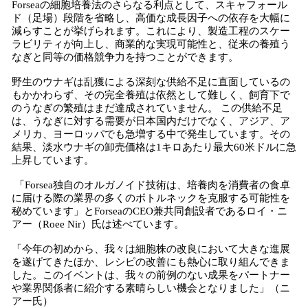
Forseaの細胞培養法のさらなる利点として、スキャフォール
ド（足場）段階を省略し、高価な成長因子への依存を大幅に
減らすことが挙げられます。これにより、製造工程のスケー
ラビリティが向上し、商業的な実現可能性と、従来の養殖う
なぎと同等の価格競争力を持つことができます。
野生のウナギは乱獲による深刻な供給不足に直面しているの
もかかわらず、その完全養殖は依然として難しく、飼育下で
のうなぎの繁殖はまだ達成されていません。 この供給不足
は、うなぎに対する需要が日本国内だけでなく、アジア、ア
メリカ、ヨーロッパでも急増する中で発生しています。その
結果、淡水ウナギの卸売価格は1キロあたり最大60米ドルに急
上昇しています。
「Forsea独自のオルガノイド技術は、培養肉を消費者の食卓
に届ける際の業界の多くのボトルネックを克服する可能性を
秘めています」とForseaのCEO兼共同創設者であるロイ・ニ
アー（Roee Nir）氏は述べています。
「今年の初めから、我々は細胞株の改良において大きな進展
を遂げてきたほか、レシピの改善にも熱心に取り組んできま
した。このイベントは、我々の前例のない成果をパートナー
や業界関係者に紹介する素晴らしい機会となりました」（ニ
アー氏）