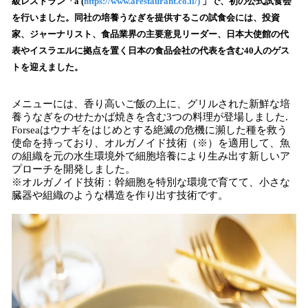
級レストラン「a (
https://www.arestaurant.co.il/)
」で、初の公式試食会
読
を行いました。同社の培養うなぎを提供するこの試食会には、投資
み
家、ジャーナリスト、食品業界の主要意見リーダー、日本大使館の代
込
表やイスラエルに拠点を置く日本の食品会社の代表を含む40人のゲス
み
トを迎えました。
中
で
す
メニューには、香り高いご飯の上に、グリルされた新鮮な培
養うなぎをのせたかば焼きを含む3つの料理が登場しました.
Forseaはウナギをはじめとする絶滅の危機に瀕した種を救う
使命を持っており、オルガノイド技術（※）を適用して、魚
の組織を元の水生環境外で細胞培養により生み出す新しいア
プローチを開発しました。
※オルガノイド技術：幹細胞を特別な環境で育てて、小さな
臓器や組織のような構造を作り出す技術です。