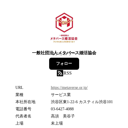
一般社団法人メタバース婚活協会
2
フォロワー
フォロー
RSS
URL
https://metaverse.or.jp/
業種
サービス業
本社所在地
渋谷区東1-22-6 カスティル渋谷101
電話番号
03-6427-4088
代表者名
高須 美谷子
上場
未上場