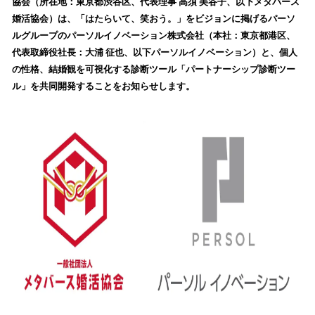
数
協会（所在地：東京都渋谷区、代表理事 高須 美谷子、以下メタバース
を
婚活協会）は、「はたらいて、笑おう。」をビジョンに掲げるパーソ
読
ルグループのパーソルイノベーション株式会社（本社：東京都港区、
み
代表取締役社長：大浦 征也、以下パーソルイノベーション）と、個人
込
の性格、結婚観を可視化する診断ツール「パートナーシップ診断ツー
み
ル」を共同開発することをお知らせします。
中
で
す