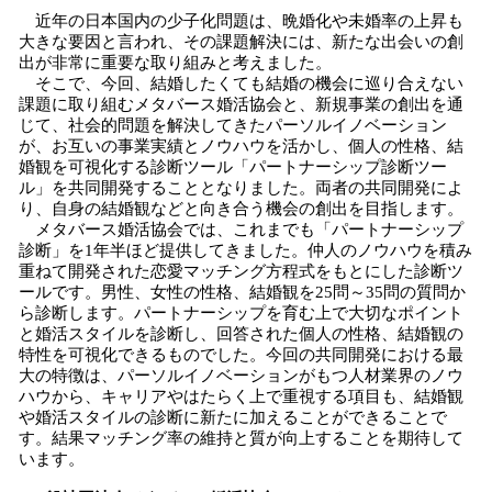
近年の日本国内の少子化問題は、晩婚化や未婚率の上昇も
大きな要因と言われ、その課題解決には、新たな出会いの創
出が非常に重要な取り組みと考えました。
そこで、今回、結婚したくても結婚の機会に巡り合えない
課題に取り組むメタバース婚活協会と、新規事業の創出を通
じて、社会的問題を解決してきたパーソルイノベーション
が、お互いの事業実績とノウハウを活かし、個人の性格、結
婚観を可視化する診断ツール「パートナーシップ診断ツー
ル」を共同開発することとなりました。両者の共同開発によ
り、自身の結婚観などと向き合う機会の創出を目指します。
メタバース婚活協会では、これまでも「パートナーシップ
診断」を1年半ほど提供してきました。仲人のノウハウを積み
重ねて開発された恋愛マッチング方程式をもとにした診断ツ
ールです。男性、女性の性格、結婚観を25問～35問の質問か
ら診断します。パートナーシップを育む上で大切なポイント
と婚活スタイルを診断し、回答された個人の性格、結婚観の
特性を可視化できるものでした。今回の共同開発における最
大の特徴は、パーソルイノベーションがもつ人材業界のノウ
ハウから、キャリアやはたらく上で重視する項目も、結婚観
や婚活スタイルの診断に新たに加えることができることで
す。結果マッチング率の維持と質が向上することを期待して
います。