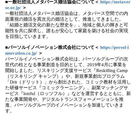
■一般社団法人メタバース婚活協会について＜
https://metaver
se.or.jp/
＞
一般社団法人メタバース婚活協会は、メタバース空間での内
面重視の婚活を異次元の婚活として、推進してきました。
「結婚と婚活文化の新たな歴史を」。地域と個人の輝きと可
能性を共に探求し、誰もが安心して家庭を築ける社会の実現
を目指していきます。
■パーソルイノベーション株式会社について＜
https://persol-i
nnovation.co.jp/
＞
パーソルイノベーション株式会社は、パーソルグループの次
世代の柱となる事業創造を目的として、2019年4月に事業を
開始しました。リスキリング支援サービス『Reskilling Camp
（リスキリング キャンプ）』や、新規事業創出プログラム
「Drit（ドリット）」から創出された、コミック教材を活用し
た研修サービス『コミックラーニング』、副業マッチングサ
ービス『lotsful（ロッツフル）』などを運営するとともに、新
たな事業開発や、デジタルトランスフォーメーションを推
進、パーソルグループのイノベーションを加速していきま
す。