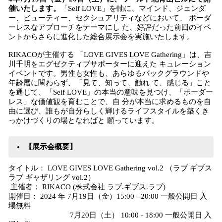
催いたします。
「Self LOVE」を軸に、マインド、ジェンダ
ー、ビューティー、セクシュアリティなどにおいて、 ボーダ
ーレスなアプローチをテーマにし た、好評だった前回のイベ
ントからさらに進化した総合展示会を実施いたします。
RIKACOが主催する 「LOVE GIVES LOVE Gathering」は、吉
川千明をエグゼクティブサポーターに迎えた キュレーション
イベントです。男性も女性も、あらゆるバックグラウンドや
年齢層に関わらず、「見て、知って、触れ て、感じる」こと
を通じて、「Self LOVE」の本当の意味を見つけ、「ボーダー
レス」な価値観を育むことで、自 分が本当に求めるものを自
由に選び、誰もが自分らしく輝けるライフスタイルを築くき
っかけづくりの場となればと 願っています。
【展示会概要】
タイトル： LOVE GIVES LOVE Gathering vol.2 （ラブ ギブス
ラブ ギャザリング vol.2）
主催者： RIKACO (株式会社 ラブ.ギブス.ラブ)
開催日： 2024 年 7月19日（金）15:00 - 20:00 一般公開日 入
場無料
7月20日（土） 10:00 - 18:00 一般公開日 入