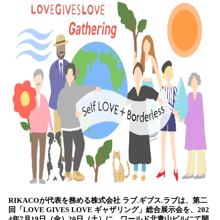
！
数
を
読
み
込
み
中
で
す
RIKACOが代表を務める株式会社 ラブ.ギブス.ラブは、第二
回「LOVE GIVES LOVE ギャザリング」総合展示会を、202
4年7月19日（金）20日（土）に、ワールド北青山ビルにて開