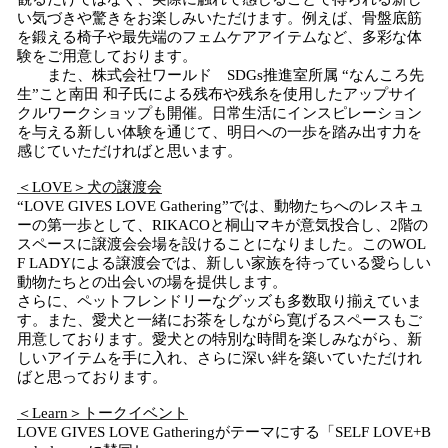
い気づきや驚きをお楽しみいただけます。例えば、骨盤底筋
を鍛える椅子や最先端のフェムケアアイテムなど、多彩な体
験をご用意しております。
また、株式会社ワールド SDGs推進室所属 “なんころ先
生”こと南田 和子氏による残布や残糸を使用したアップサイ
クルワークショップも開催。日常生活にインスピレーション
を与える新しい体験を通じて、明日への一歩を踏み出す力を
感じていただければと思います。
＜LOVE＞犬の譲渡会
“LOVE GIVES LOVE Gathering”では、動物たちへのレスキュ
ーの第一歩として、RIKACOと桐山マキが意気投合し、2階の
スペースに譲渡会会場を設けることになりました。このWOL
F LADYによる譲渡会では、新しい家族を待っている愛らしい
動物たちとの出会いの場を提供します。
さらに、ペットフレンドリーなグッズも多数取り揃えていま
す。また、愛犬と一緒にお茶をしながら寛げるスペースもご
用意しております。愛犬との特別な時間を楽しみながら、新
しいアイテムを手に入れ、さらに深い絆を築いていただけれ
ばと思っております。
＜Learn＞トークイベント
LOVE GIVES LOVE Gatheringがテーマにする「SELF LOVE+B