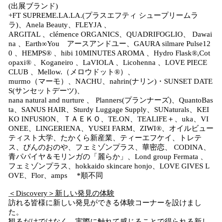
(出展ブランド)
+FT SUPREME.LA.LA.(プラスエフティ シュープリームラ
ラ)、Anela Beauty、FLEYJA 、
ARGITAL 、clémence ORGANICS、QUADRIFOGLIO、 Dawai
na 、Earth∞You アースアンドユー、GAURA silmare Pulse12
0 、HEMPS® 、hibi 10MINUTES AROMA 、Hydro Flask®,Cot
opaxi® 、Koganeiro 、LaVIOLA 、Licohenna 、LOVE PIECE
CLUB 、Mellow.（メロウドット®）、
murmo（マーモ）、NACHU、nahrin(ナリン)・SUNSET DATE
S(サンセットデーツ)、
nana natural and nurture 、 Planners(プランナーズ)、QuantoBas
ta、SANUS HAIR、Sturdy Luggage Supply、SUNaturals、KEI
KO INFUSION、ＴＡＥＫＯ、TE.ON、TEALIFE＋、uka、VI
ONEE、LINGERIENA、YUSEI FARM、ZIWI®、オイルビュー
ティスト大学、たかくら新産業、ティーエフケイ、トレテ
ス、びんのおのや、フェミゾンプラス、華密恋、 CODINA、
青パパイヤ＆モリンガの「麗らか」、Lond group Fermata 、
フェミゾンプラス、hokkaido skincare honjo、LOVE GIVES L
OVE、Flor、amps *順不同
＜Discovery＞新しい発見の体験
訪れる皆様に新しい発見ができる体験コーナーを設けまし
た。
観るだけではなく、実際に触れて感じることで得られる新し