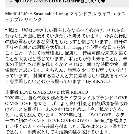
◆LOVE GIVES LOVE Gatheringについて◆
Mindful Life + Sustainable Living マインドフル ライフ ＋サス
テナブル リビング
“ 私は、地球にやさしい暮らしをなるべく心がけ、それを自
分なりに周囲に伝えていきたいと考えています。 小さな行動
の積み重ねが大きな変化をもたらすと信じています。 自分の
周りや自然との調和を大切にし、Happyで心豊かな日々を過
ごすこと、そして地球環境に 配慮し、持続可能な未来を築く
ことが大切だと感じています。 私たちが今出来ることは、未
来の子供たちに何を残せるか？ それは、幸せな時間や物、価
値観だと思います。もちろん、地球を少しでも守りたいと思
っています。 賛同する皆さんと共に素晴らしい愛あるイベン
トを実現したいと心から願っています ” By RIKACO
主催者 LOVE GIVES LOVE 代表 RIKACO
2020年に、自ら代表を務めるライフスタイルブランド“LOVE
GIVES LOVE”を立ち上げ、より良い社会と自然環境を保ち続
けることを目指し、未来の世代のために「今、私ができるこ
と」に取り組んでいます。2023年には、「Self LOVE」をテ
ーマに初のイベント“LOVE GIVES LOVE Gathering”を成功さ
せ、多くの人々から共感を得ました。現在はタレント業だけ
ではなく、起業家としても活動の幅を広げています。