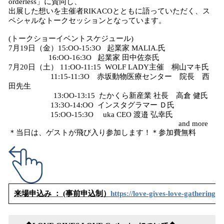
orderless」に賛同し、
出展した想いを主催者RIKACOとともに語っていただく、ス
ペシャルなトークセッションとなっています。
(トークショーイベントスケジュール)
7月19日（金）15:OO-15:3O 起業家 MALIA.氏
16:OO-16:3O 起業家 田中佐奈氏
7月20日（土） 11:OO-11:15 WOLF LADY主催 桐山マキ氏
11:15-11:3O 赤坂動物医療センター 院長 西
田先生
13:OO-13:15 たかくら新産業 社長 高倉 健氏
13:3O-14:OO インスタグラマー Ｄ氏
15:OO-15:3O uka CEO 渡邉 弘幸氏
and more
＊当日は、ゲストが飛び入り参加します！＊参加費無料
来場申込み ： (事前申込制）
https://love-gives-love-gathering-2