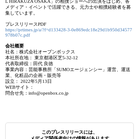
L HIRAKUZA OSAKA」の相撲ショーへの出演をはじめ、各
メディア・イベントで活躍できる、元力士や相撲経験者を募
集しています。
プレスリリースPDF
https://prtimes.jp/a/?f=d133428-3-0e869edc18e29d1b950d34577
978b07c.pdf
会社概要
社名：株式会社オープンボックス
本社所在地： 東京都港区芝5-32-12
代表取締役：田代 良徳
事業内容：芸能事務所「SUMOエージェンシー」運営、運送
業、化粧品の企画・販売等
設立： 2022年5月13日
WEBサイト：
問合せ先：info@openbox.co.jp
このプレスリリースには、
メディア関係者向けの情報があります