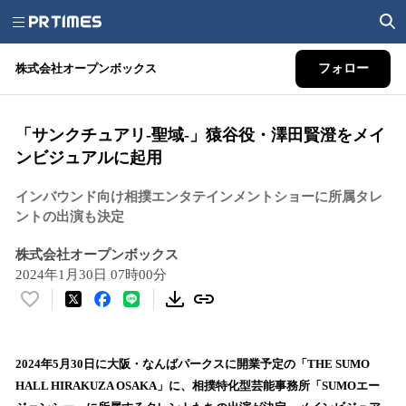
株式会社オープンボックス
フォロー
「サンクチュアリ-聖域-」猿谷役・澤田賢澄をメイ
ンビジュアルに起用
インバウンド向け相撲エンタテインメントショーに所属タレ
ントの出演も決定
株式会社オープンボックス
2024年1月30日 07時00分
い
い
ね
！
2024年5月30日に大阪・なんばパークスに開業予定の「THE SUMO
数
HALL HIRAKUZA OSAKA」に、相撲特化型芸能事務所「SUMOエー
を