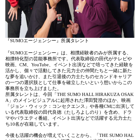
『SUMOエージェンシー』所属タレント
『SUMOエージェンシー』は、相撲経験者のみが所属する、
相撲特化型の芸能事務所です。代表取締役の田代がテレビや
映画、CM、YouTube、イベント出演などで培ってきた経験を
活かし、個々で活動してきた元力士の仲間たちと一緒に新た
な夢を追いかけ、また引退後の力士たちのセカンドキャリア
の一つの選択肢として仕事を確立したいという想いからこの
事務所を立ち上げました。
所属タレントは、今回「THE SUMO HALL HIRAKUZA OSAK
A」のメインビジュアルに起用された澤田賢澄のほか、映画
「ジョン・ウィック：コンセクエンス」や各種CMに出演して
いる代表取締役の田代良徳（たしろよしのり）を含め、ドラ
マやバラエティ番組、イベント出演などで活躍する元力士た
ち10名が在籍しています。
今後も活躍の機会が増えていくことから、「THE SUMO HAL