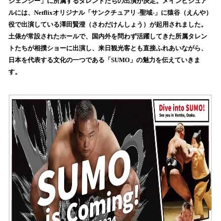
ジェンシー」に所属するタレントたちの出演が決定。メインビジュア
読
ルには、Netflixオリジナル「サンクチュアリ -聖域-」に猿谷（えんや）
み
役で出演している澤田賢澄（さわだけんしょう）が起用されました。
込
土俵が常設されたホールで、国内外を問わず活躍してきた所属タレン
み
トたちが相撲ショーに出演し、来日観光客とも直接ふれあいながら、
中
で
日本を代表する文化の一つである「SUMO」の魅力を伝えていきま
す
す。