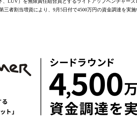
、以下、LUV）を無限責任組合員とするライトアップベンチャーズ
み
込
第三者割当増資により、9月5日付で4500万円の資金調達を実
み
中
で
す