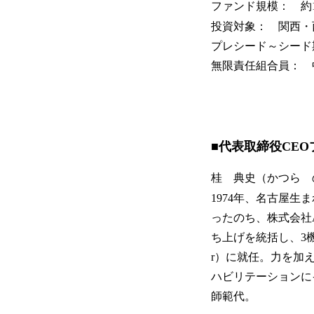
ファンド規模： 約
投資対象： 関西・
プレシード～シード
無限責任組合員： 
■代表取締役CE
桂 典史（かつら 
1974年、名古屋
ったのち、株式会社
ち上げを統括し、3機種を量
r）に就任。力を加
ハビリテーションにイ
師範代。