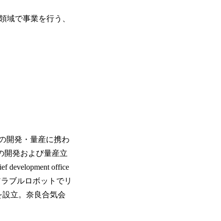
ク領域で事業を行う、
機の開発・量産に携わ
の開発および量産立
opment office
アラブルロボットでリ
Rを設立。奈良合気会