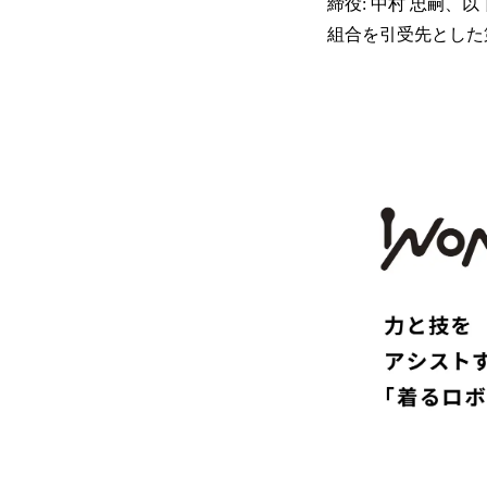
締役: 中村 忠嗣
組合を引受先とした