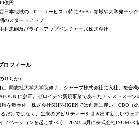
10億円
西日本地域の、IT・サービス（特にBtoB）領域や大学発テッ
期のスタートアップ
中村忠嗣及びライトアップベンチャーズ株式会社
Oプロフィール
のりちか）
生まれ。同志社大学大学院修了。シャープ株式会社に入社、複合
ATOUN に参画。ゼロイチの新規事業であったアシストスーツ
産化。株式会社SHIN-JIGENでは創業に伴い、CDO（chief devel
えるだけではなく、生来のアビリティーを引き出す新しいウェ
ノベーションを起こすべく、2024年4月に株式会社INOME