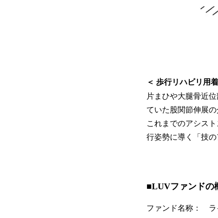
＜ 歩行リハビリ用
片まひや大腿骨近位
ていた股関節伸展の
これまでのアシスト
行姿勢に導く「技の
■LUVファンドの
ファンド名称： ラ