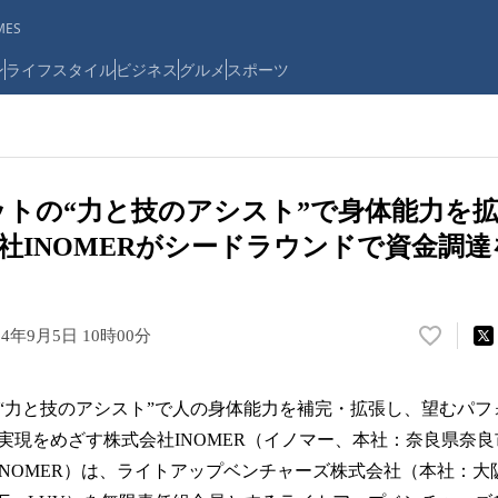
ES
ン
ライフスタイル
ビジネス
グルメ
スポーツ
ットの“力と技のアシスト”で身体能力を
INOMERがシードラウンドで資金調達
24年9月5日 10時00分
い
い
ね
“力と技のアシスト”で人の身体能力を補完・拡張し、望むパフ
！
数
実現をめざす株式会社INOMER（イノマー、本社：奈良県奈良
を
INOMER）は、ライトアップベンチャーズ株式会社（本社：大
読