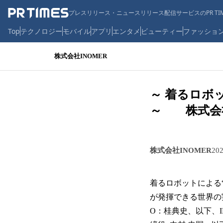
プレスリリース・ニュースリリース配信サービスのPR TIM
Top
テクノロジー
モバイル
アプリ
エンタメ
ビューティー
ファッショ
株式会社INOMER
～ 着るロボ
～ 株式会社
株式会社INOMER
20
着るロボットによる
が発揮できる世界の
O：桂典史、以下、