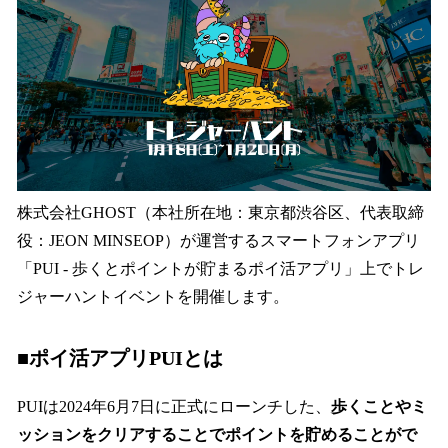
を
読
み
込
み
中
で
す
株式会社GHOST（本社所在地：東京都渋谷区、代表取締
役：JEON MINSEOP）が運営するスマートフォンアプリ
「PUI - 歩くとポイントが貯まるポイ活アプリ」上でトレ
ジャーハントイベントを開催します。
■ポイ活アプリPUIとは
PUIは2024年6月7日に正式にローンチした、
歩くことやミ
ッションをクリアすることでポイントを貯めることがで