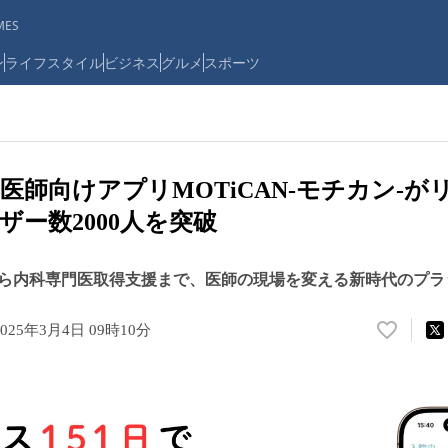
ES
ン
ライフスタイル
ビジネス
グルメ
スポーツ
師向けアプリMOTiCAN-モチカン-がリ
ザー数2000人を突破
ら内科専門医取得支援まで、医師の現場を変える新時代のプラ
2025年3月4日 09時10分
い
い
ね
！
数
を