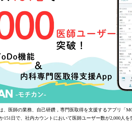
読
み
込
み
中
で
す
lAppは、医師の業務、自己研鑽，専門医取得を支援するアプリ「MOT
151日で、社内カウントにおいて医師ユーザー数が2,000人