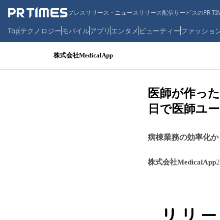
プレスリリース・ニュースリリース配信サービスのPR TIM
Top
テクノロジー
モバイル
アプリ
エンタメ
ビューティー
ファッショ
株式会社MedicalApp
医師が作った医
日で医師ユー
病棟業務の効率化か
株式会社MedicalApp