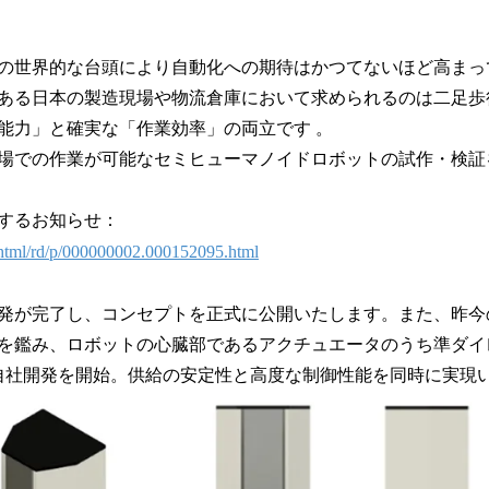
！
数
を
の世界的な台頭により自動化への期待はかつてないほど高まっ
読
ある日本の製造現場や物流倉庫において求められるのは二足歩
み
能力」と確実な「作業効率」の両立です 。
込
み
場での作業が可能なセミヒューマノイドロボットの試作・検証
中
で
するお知らせ：
す
n/html/rd/p/000000002.000152095.html
発が完了し、コンセプトを正式に公開いたします。また、昨今
を鑑み、ロボットの心臓部であるアクチュエータのうち準ダイ
自社開発を開始。供給の安定性と高度な制御性能を同時に実現