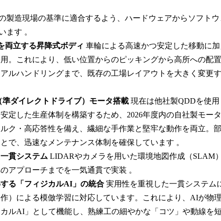
の製造現場の基準に適合するよう、ハードウェアからソフトウ
います 。
を両立する昇降式ボディ
車輪による高速かつ安定した移動に加
採用。これにより、低い位置からのピッキングから高所への配
リアルハンドリングまで、既存の工場レイアウトを大きく変更
（準ダイレクトドライブ）モータ搭載
現在は他社製QDDを使
安定した生産体制を構築するため、2026年度内の自社製モー
トルク・高応答性を備え、繊細な手作業と堅牢な動作を両立。
とで、迅速なメンテナンス体制を確保しています 。
た一貫システム
LIDARやカメラを用いた環境地図作成（SLAM
のアプローチまでを一気通貫で実装 。
する「フィジカルAI」の統合
実用性を重視した一貫システム
作）による模倣学習に対応しています。これにより、AIが物
カルAI」として機能し、熟練工の細やかな「コツ」や動線を