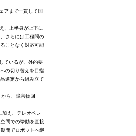
ェアまで一貫して国
え、上半身が上下に
置、さらには工程間の
することなく対応可能
用しているが、外的要
タへの切り替えを目指
部品選定から組み立て
）から、障害物回
に加え、テレオペレ
理空間での挙動を直接
短期間でロボットへ継