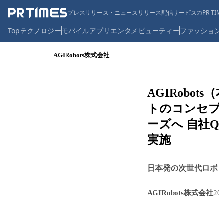
プレスリリース・ニュースリリース配信サービスのPR TIM
Top
テクノロジー
モバイル
アプリ
エンタメ
ビューティー
ファッショ
AGIRobots株式会社
AGIRob
トのコンセプ
ーズへ 自社
実施
日本発の次世代ロボ
AGIRobots株式会社
2