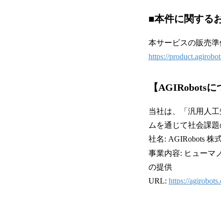
■本件に関する
本サービスの販売準
https://product.agirobo
【AGIRobots
当社は、「汎用人工
ムを通じて社会課題
社名: AGIRobots 
事業内容: ヒュー
の提供
URL:
https://agirobots