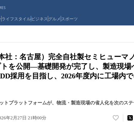
ES
ン
ライフスタイル
ビジネス
グルメ
スポーツ
ots（本社：名古屋）完全自社製セミヒュー
トを公開―基礎開発が完了し、製造現場
QDD採用を目指し、2026年度内に工場内
ットプラットフォームが、物流・製造現場の省人化を次のステ
026年2月27日 21時00分
い
い
ね