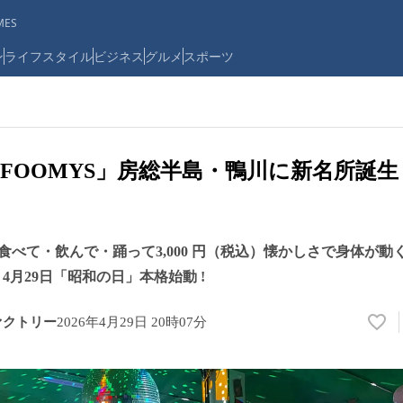
ES
ン
ライフスタイル
ビジネス
グルメ
スポーツ
O「FOOMYS」房総半島・鴨川に新名所誕
食べて・飲んで・踊って3,000 円（税込）懐かしさで身体が動
」4月29日「昭和の日」本格始動 !
ァクトリー
2026年4月29日 20時07分
い
い
ね
！