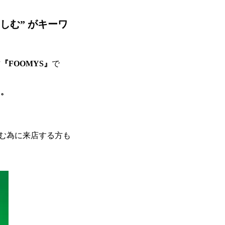
しむ” がキーワ
『FOOMYS』
で
ス。
む為に来店する方も