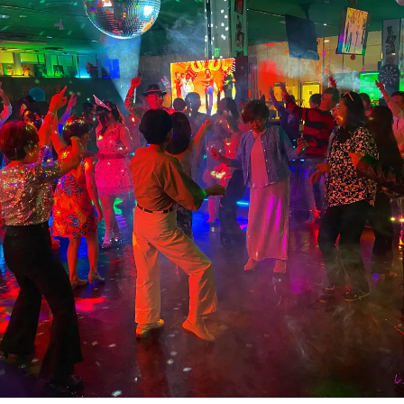
数
を
読
み
込
み
中
で
す