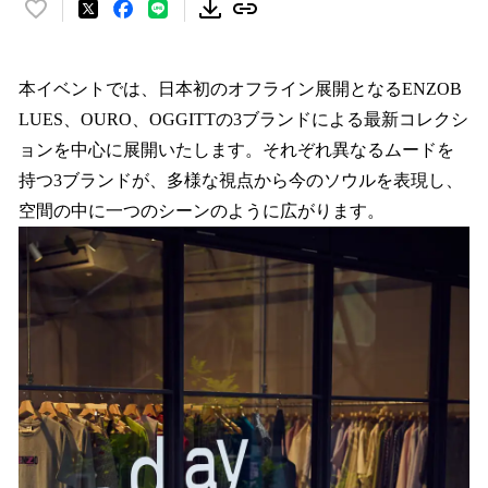
い
い
ね
！
本イベントでは、日本初のオフライン展開となるENZOB
数
LUES、OURO、OGGITTの3ブランドによる最新コレクシ
を
ョンを中心に展開いたします。それぞれ異なるムードを
読
み
持つ3ブランドが、多様な視点から今のソウルを表現し、
込
空間の中に一つのシーンのように広がります。
み
中
で
す