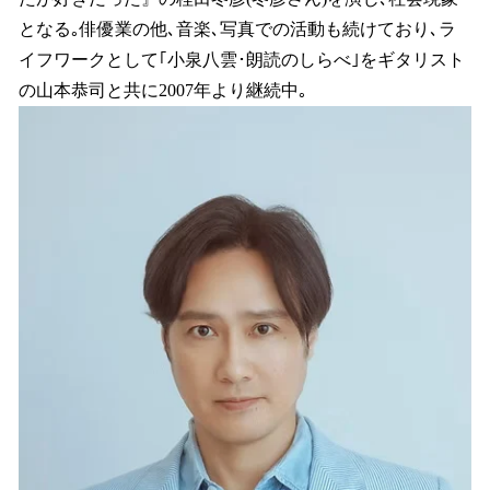
となる｡俳優業の他､音楽､写真での活動も続けており､ラ
イフワークとして｢小泉八雲･朗読のしらべ｣をギタリスト
の山本恭司と共に2007年より継続中｡