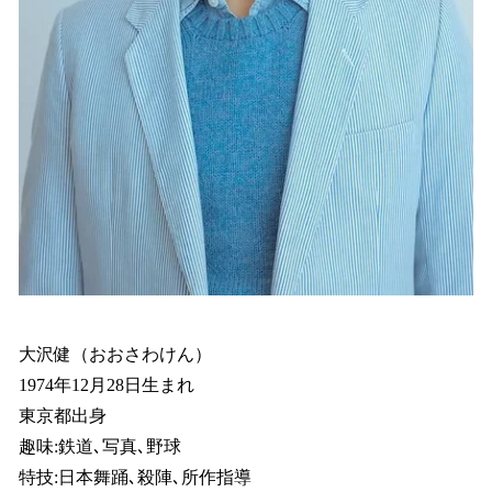
大沢健（おおさわけん）
1974年12月28日生まれ
東京都出身
趣味:鉄道､写真､野球
特技:日本舞踊､殺陣､所作指導