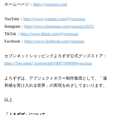
ホームページ：
https://yorozuzu.com
YouTube：
https://www.youtube.com/@yorozuzu
Instagram：
https://www.instagram.com/yorozuzu2025/
TikTok：
https://www.tiktok.com/@yorozuzu
Facebook：
https://www.facebook.com/yorozuzu
セブンネットショッピングよろずず公式グッズストア：
https://7net.omni7.jp/general/010007/000000yorozuzu
よろずずは、アブジェクトホラー制作集団として、「違
和感を受け入れる世界」の実現をめざしてまいります。
以上
「よろずず」について