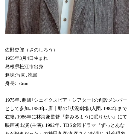
佐野史郎（さのしろう）
1955年3月4日生まれ
島根県松江市出身
趣味:写真､読書
身長:176㎝
1975年､劇団｢シェイクスピア・シアター｣の創設メンバー
として参加｡1980年､唐十郎の｢状況劇場｣入団､1984年まで
在籍｡1986年に林海象監督『夢みるように眠りたい』にて
映画初出演 (主演)｡1992年､ TBS金曜ドラマ『ずっとあな
たが好きだった』の桂田冬彦(冬彦さん)を演じ､社会現象