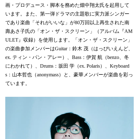
画・プロデュース・脚本を務めた畑中翔太氏を起用して
います。また、第一弾ドラマの主題歌に実力派シンガー
であり楽曲「それがいいな」が80万回以上再生された南
壽あさ子氏の「オン・ザ・スクリーン」（アルバム『AM
ULET』収録）を使用します。「オン・ザ・スクリーン」
の楽曲参加メンバーはGuitar：鈴木 茂（はっぴいえんど、
ex. ティン・パン・アレー）、Bass：伊賀 航（benzo、冬
にわかれて）、Drums：坂田 学（ex. Polaris）、Keyboard
s：山本哲也（anonymass）と、豪華メンバーが楽曲を彩っ
ています。