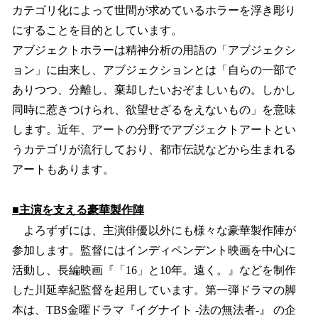
カテゴリ化によって世間が求めているホラーを浮き彫り
にすることを目的としています。
アブジェクトホラーは精神分析の用語の「アブジェクシ
ョン」に由来し、アブジェクションとは「自らの一部で
ありつつ、分離し、棄却したいおぞましいもの。しかし
同時に惹きつけられ、欲望せざるをえないもの」を意味
します。近年、アートの分野でアブジェクトアートとい
うカテゴリが流行しており、都市伝説などから生まれる
アートもあります。
■主演を支える豪華製作陣
よろずずには、主演俳優以外にも様々な豪華製作陣が
参加します。監督にはインディペンデント映画を中心に
活動し、長編映画『「16」と10年。遠く。』などを制作
した川延幸紀監督を起用しています。第一弾ドラマの脚
本は、TBS金曜ドラマ『イグナイト -法の無法者-』 の企