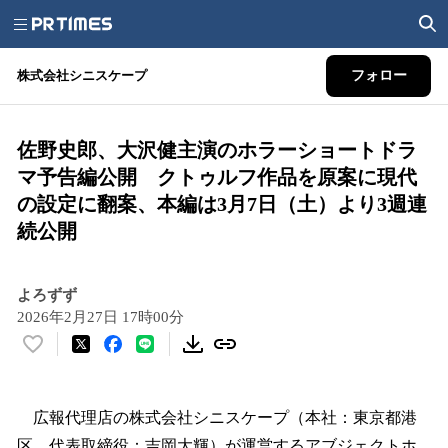
株式会社シニスケープ
フォロー
佐野史郎、大沢健主演のホラーショートドラ
マ予告編公開 クトゥルフ作品を原案に現代
の設定に翻案、本編は3月7日（土）より3週連
続公開
よろずず
2026年2月27日 17時00分
い
い
ね
！
広報代理店の株式会社シニスケープ（本社：東京都港
数
区、代表取締役：吉岡大輝）が運営するアブジェクトホ