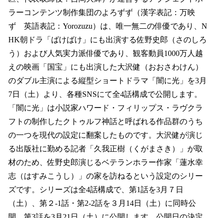
を
ラーコンテンツ制作集団のよろずず（漢字表記：万映
読
み
ず 英語表記：Yorozuzu）は、唯一無二の俳優であり、N
込
HK朝ドラ「ばけばけ」にも出演する佐野史郎（さのしろ
み
う）および人気実力派俳優であり、観客動員1000万人越
中
で
えの映画「国宝」にも出演した大沢健（おおさわけん）
す
のダブル主演による縦型ショートドラマ「闇に光」を3月
7日（土）より、各種SNSにて全4話構成で公開します。
「闇に光」は小説家ハワード・フィリップス・ラヴクラ
フトの制作したクトゥルフ神話と呼ばれる作品群のうち
の一つを現代の設定に翻案したものです。大沢健が演じ
る出版社に勤める記者「久我正樹（くがまさき）」が取
材のため、佐野史郎演じるベテランホラー作家「蓮⽔幸
志（はすみこうし）」の家を訪ねるという設定のシリー
ズです。シリーズは全4話構成で、第1話を3月７日
（土）、第２-1話・第2-2話を３月14日（土）に同時公
開、第3話を3月21日（土）に公開します。公開日の決定