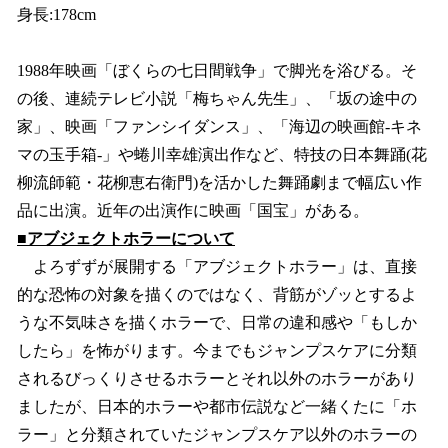
身長:178cm
1988年映画「ぼくらの七日間戦争」で脚光を浴びる。そ
の後、連続テレビ小説「梅ちゃん先生」、「坂の途中の
家」、映画「ファンシイダンス」、「海辺の映画館-キネ
マの玉手箱-」や蜷川幸雄演出作など、特技の日本舞踊(花
柳流師範・花柳恵右衛門)を活かした舞踊劇まで幅広い作
品に出演。近年の出演作に映画「国宝」がある。
■アブジェクトホラーについて
よろずずが展開する「アブジェクトホラー」は、直接
的な恐怖の対象を描くのではなく、背筋がゾッとするよ
うな不気味さを描くホラーで、日常の違和感や「もしか
したら」を怖がります。今までもジャンプスケアに分類
されるびっくりさせるホラーとそれ以外のホラーがあり
ましたが、日本的ホラーや都市伝説など一緒くたに「ホ
ラー」と分類されていたジャンプスケア以外のホラーの