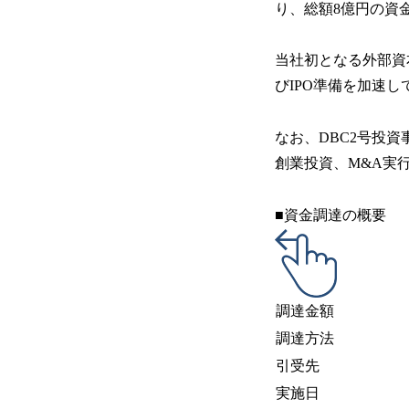
り、総額8億円の資
当社初となる外部資
びIPO準備を加速
なお、DBC2号投資事
創業投資、M&A実行支
■資金調達の概要
調達金額
調達方法
引受先
実施日