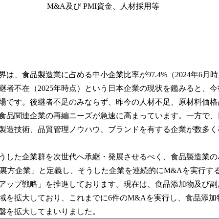
M&A及び PMI資金、人材採用等
は、食品製造業に占める中小企業比率が97.4%（2024年6月
継者不在（2025年時点）という日本企業の現状を鑑みると、
場です。後継者不足のみならず、昨今の人材不足、原材料価格
食品関連企業の再編ニーズが急速に高まっています。一方で、
製造技術、品質管理ノウハウ、ブランドを有する企業が数多く
うした企業群を次世代へ承継・発展させるべく、食品製造業の
を「裏方企業」と定義し、そうした企業を連続的にM&Aを実行す
アップ戦略」を推進しております。現在は、食品添加物及び副
域を拡大しており、これまでに6件のM&Aを実行し、食品添加
盤を拡大してまいりました。