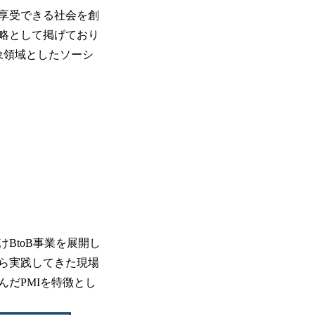
享受できる社会を創
略として掲げており
象領域としたソーシ
BtoB事業を展開し
ら実践してきた現場
だPMIを特徴とし