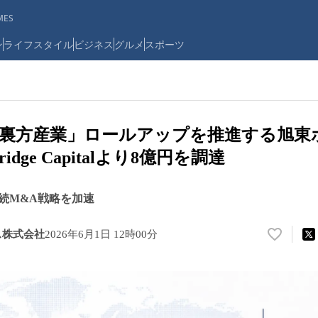
ES
ン
ライフスタイル
ビジネス
グルメ
スポーツ
裏方産業」ロールアップを推進する旭東
ridge Capitalより8億円を調達
続M&A戦略を加速
ス株式会社
2026年6月1日 12時00分
い
い
ね
！
数
を