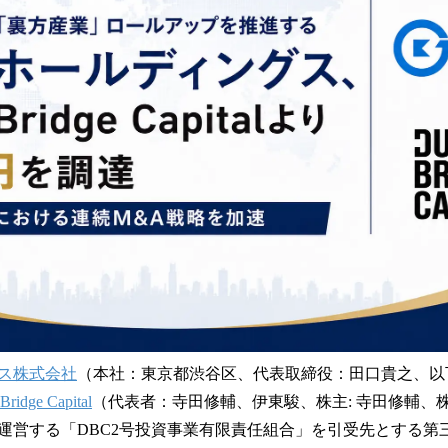
読
み
込
み
中
で
す
ス株式会社
（本社：東京都渋谷区、代表取締役：田口貴之、以
idge Capital
（代表者：寺田修輔、伊東駿、株主: 寺田修輔、
運営する「DBC2号投資事業有限責任組合」を引受先とする第